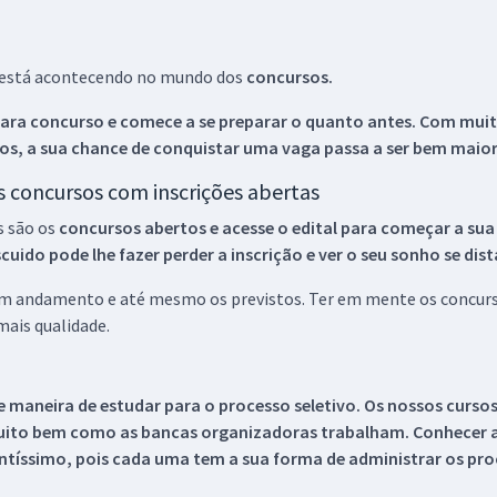
ue está acontecendo no mundo dos
concursos.
ara concurso e comece a se preparar o quanto antes. Com muita
os, a sua chance de conquistar uma vaga passa a ser bem maior
os concursos com inscrições abertas
s são os
concursos abertos e acesse o edital para começar a sua
ido pode lhe fazer perder a inscrição e ver o seu sonho se dis
 em andamento e até mesmo os previstos. Ter em mente os concurso
ais qualidade.
 maneira de estudar para o processo seletivo. Os nossos curso
uito bem como as bancas organizadoras trabalham. Conhecer a
tíssimo, pois cada uma tem a sua forma de administrar os proc