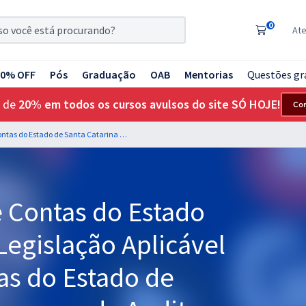
0
At
20% OFF
Pós
Graduação
OAB
Mentorias
Questões gr
 de
20% em todos os cursos avulsos do site SÓ HOJE!
Co
TCE SC - Tribunal de Contas do Estado de Santa Catarina - Legislação Aplicável ao Tribunal de Contas do Estado de Santa Catarina para o cargo de Auditor Fiscal de Controle Externo - Ciências Contábeis - Professor Eduardo Galante
e Contas do Estado
Legislação Aplicável
as do Estado de