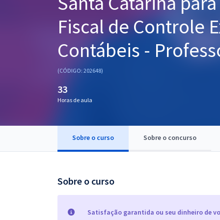
Santa Catarina para
Pós
Fiscal de Controle E
Graduação
Contábeis - Profes
OAB
(CÓDIGO: 202648)
Mentorias
33
Horas de aula
Questões grátis
Conteúdo gratuito
Sobre o curso
Sobre o concurso
Blog
Aprovados
Sobre o curso
Atendimento
Satisfação garantida ou seu dinheiro de vo