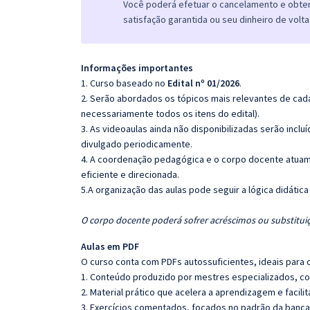
Você poderá efetuar o cancelamento e obter 
satisfação garantida ou seu dinheiro de volta
Informações importantes
1. Curso baseado no
Edital nº 01/2026
.
2. Serão abordados os tópicos mais relevantes de cada
necessariamente todos os itens do edital).
3. As videoaulas ainda não disponibilizadas serão inc
divulgado periodicamente.
4. A coordenação pedagógica e o corpo docente atuam
eficiente e direcionada.
5.
A organização das aulas pode seguir a lógica didátic
O corpo docente poderá sofrer acréscimos ou substituiç
Aulas em PDF
O curso conta com PDFs autossuficientes, ideais para 
1. Conteúdo produzido por mestres especializados, co
2. Material prático que acelera a aprendizagem e facilit
3. Exercícios comentados, focados no padrão da banca