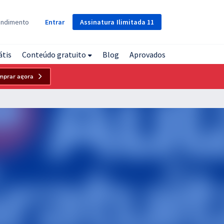
Assinatura
Ilimitada
11
endimento
Entrar
átis
Conteúdo gratuito
Blog
Aprovados
mprar agora