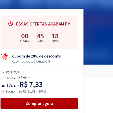
ESSAS OFERTAS ACABAM EM:
00
45
16
:
:
HORA
MIN
SEG
Cupom de 20% de desconto
Cupom ativado:
GRAN20-OFF
De:
R$ 109,90
Por:
R$ 87,92
à vista
R$ 7,33
ou
12x de
Economize R$ 21,98 (-20%)
Comprar agora