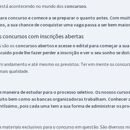
ue está acontecendo no mundo dos
concursos.
ara concurso e comece a se preparar o quanto antes. Com muita
os, a sua chance de conquistar uma vaga passa a ser bem maior
os concursos com inscrições abertas
s são os
concursos abertos e acesse o edital para começar a sua
ido pode lhe fazer perder a inscrição e ver o seu sonho se dis
 em andamento e até mesmo os previstos. Ter em mente os concurso
ais qualidade.
 maneira de estudar para o processo seletivo. Os nossos curso
uito bem como as bancas organizadoras trabalham. Conhecer a
tíssimo, pois cada uma tem a sua forma de administrar os proc
 a materiais exclusivos para o concurso em questão. São diversos 