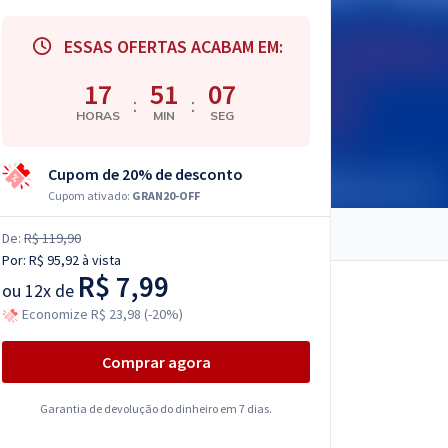
ESSAS OFERTAS ACABAM EM:
17
51
06
:
:
HORAS
MIN
SEG
Cupom de 20% de desconto
Cupom ativado:
GRAN20-OFF
De:
R$ 119,90
Por:
R$ 95,92
à vista
R$ 7,99
ou
12x de
Economize R$ 23,98 (-20%)
Comprar agora
Garantia de devolução do dinheiro em 7 dias.