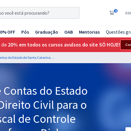
0
At
20% OFF
Pós
Graduação
OAB
Mentorias
Questões gr
 de
20% em todos os cursos avulsos do site SÓ HOJE!
Co
TCE SC - Tribunal de Contas do Estado de Santa Catarina - Direito Civil para o Cargo de Auditor Fiscal de Controle Externo - Direito - Professor Dicler Ferreira
e Contas do Estado
ireito Civil para o
scal de Controle