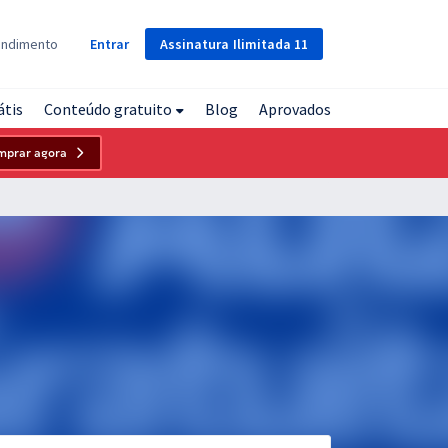
Assinatura
Ilimitada
11
endimento
Entrar
átis
Conteúdo gratuito
Blog
Aprovados
mprar agora