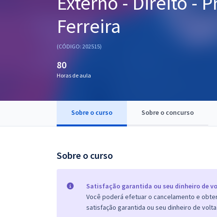
Externo - Direito - P
Pós
Ferreira
Graduação
(CÓDIGO: 202515)
OAB
80
Mentorias
Horas de aula
Questões grátis
Sobre o curso
Sobre o concurso
Conteúdo gratuito
Blog
Sobre o curso
Aprovados
Atendimento
Satisfação garantida ou seu dinheiro de vo
Você poderá efetuar o cancelamento e obter 
satisfação garantida ou seu dinheiro de volta