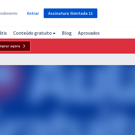
Assinatura
Ilimitada
11
endimento
Entrar
átis
Conteúdo gratuito
Blog
Aprovados
mprar agora