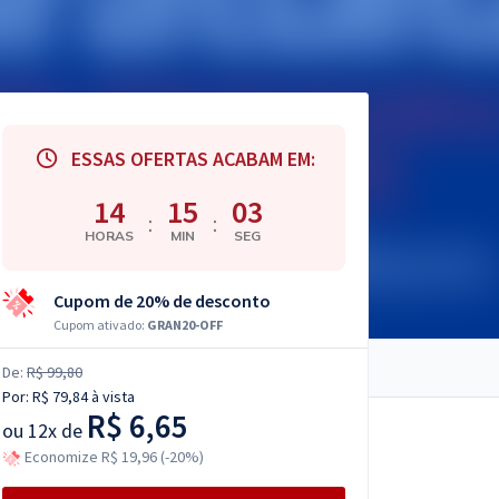
ESSAS OFERTAS ACABAM EM:
14
15
01
:
:
HORAS
MIN
SEG
Cupom de 20% de desconto
Cupom ativado:
GRAN20-OFF
De:
R$ 99,80
Por:
R$ 79,84
à vista
R$ 6,65
ou
12x de
Economize R$ 19,96 (-20%)