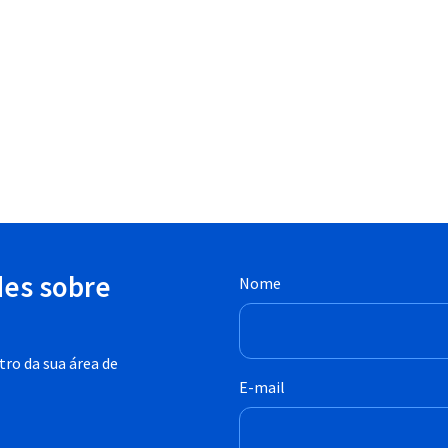
des sobre
Nome
ro da sua área de
E-mail