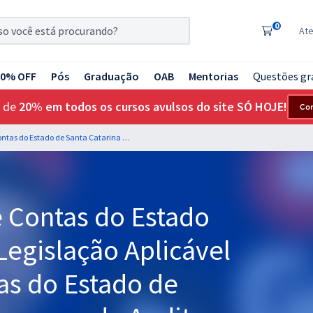
0
At
20% OFF
Pós
Graduação
OAB
Mentorias
Questões gr
 de
20% em todos os cursos avulsos do site SÓ HOJE!
Co
TCE SC - Tribunal de Contas do Estado de Santa Catarina - Legislação Aplicável ao Tribunal de Contas do Estado de Santa Catarina para o cargo de Auditor Fiscal de Controle Externo - Administração - Professor Eduardo Galante
e Contas do Estado
Legislação Aplicável
as do Estado de