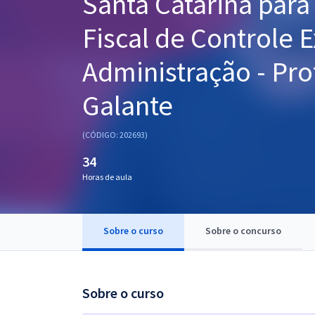
Santa Catarina para
Pós
Fiscal de Controle E
Graduação
Administração - Pr
OAB
Galante
Mentorias
(CÓDIGO: 202693)
Questões grátis
34
Conteúdo gratuito
Horas de aula
Blog
Aprovados
Sobre o curso
Sobre o concurso
Atendimento
Sobre o curso