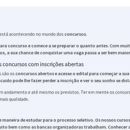
ue está acontecendo no mundo dos
concursos.
ara concurso e comece a se preparar o quanto antes. Com muita
os, a sua chance de conquistar uma vaga passa a ser bem maior
os concursos com inscrições abertas
s são os
concursos abertos e acesse o edital para começar a sua
ido pode lhe fazer perder a inscrição e ver o seu sonho se dis
 em andamento e até mesmo os previstos. Ter em mente os concurso
ais qualidade.
 maneira de estudar para o processo seletivo. Os nossos curso
uito bem como as bancas organizadoras trabalham. Conhecer a