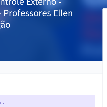
ntrole Externo -
- Professores Ellen
gão
lta!