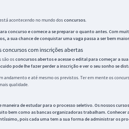
ue está acontecendo no mundo dos
concursos.
ara concurso e comece a se preparar o quanto antes. Com muita
os, a sua chance de conquistar uma vaga passa a ser bem maior
os concursos com inscrições abertas
s são os
concursos abertos e acesse o edital para começar a sua
ido pode lhe fazer perder a inscrição e ver o seu sonho se dis
 em andamento e até mesmo os previstos. Ter em mente os concurso
ais qualidade.
 maneira de estudar para o processo seletivo. Os nossos curso
uito bem como as bancas organizadoras trabalham. Conhecer a
tíssimo, pois cada uma tem a sua forma de administrar os proc