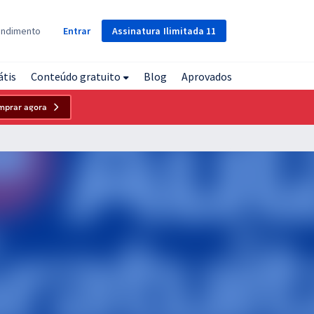
Assinatura
Ilimitada
11
endimento
Entrar
átis
Conteúdo gratuito
Blog
Aprovados
mprar agora