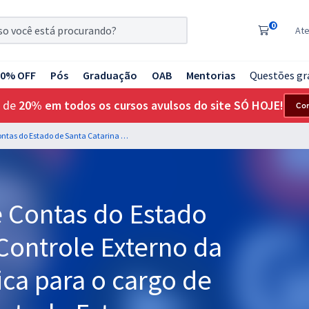
0
At
20% OFF
Pós
Graduação
OAB
Mentorias
Questões gr
 de
20% em todos os cursos avulsos do site SÓ HOJE!
Co
TCE SC - Tribunal de Contas do Estado de Santa Catarina - Controle Externo da Administração Pública para o cargo de Auditor Fiscal de Controle Externo - Ciências Contábeis - Professores Ellen Verri e Marcelo Aragão
e Contas do Estado
 Controle Externo da
ca para o cargo de