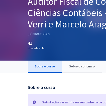
Auditor Fiscal de Co
Pós
Ciências Contábeis 
Graduação
Verri e Marcelo Ara
OAB
(CÓDIGO: 202647)
Mentorias
41
Horas de aula
Questões grátis
Conteúdo gratuito
Sobre o curso
Sobre o concurso
Blog
Aprovados
Sobre o curso
Atendimento
Satisfação garantida ou seu dinheiro de vo