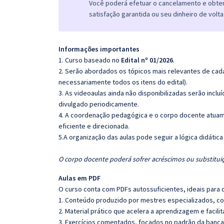
Você poderá efetuar o cancelamento e obter 
satisfação garantida ou seu dinheiro de volta
Informações importantes
1. Curso baseado no
Edital nº 01/2026
.
2. Serão abordados os tópicos mais relevantes de cada
necessariamente todos os itens do edital).
3. As videoaulas ainda não disponibilizadas serão inc
divulgado periodicamente.
4. A coordenação pedagógica e o corpo docente atuam
eficiente e direcionada.
5.
A organização das aulas pode seguir a lógica didátic
O corpo docente poderá sofrer acréscimos ou substituiç
Aulas em PDF
O curso conta com PDFs autossuficientes, ideais para 
1. Conteúdo produzido por mestres especializados, co
2. Material prático que acelera a aprendizagem e facilit
3. Exercícios comentados, focados no padrão da banca