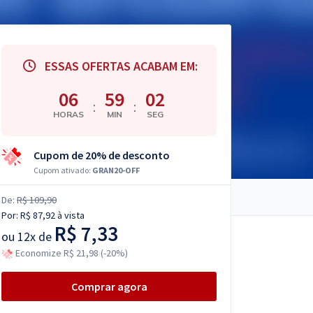
ESSAS OFERTAS ACABAM EM:
06
59
01
:
:
HORAS
MIN
SEG
Cupom de 20% de desconto
Cupom ativado:
GRAN20-OFF
De:
R$ 109,90
Por:
R$ 87,92
à vista
R$ 7,33
ou
12x de
Economize R$ 21,98 (-20%)
Comprar agora