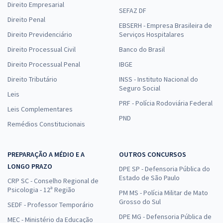
Direito Empresarial
SEFAZ DF
Direito Penal
EBSERH - Empresa Brasileira de
Direito Previdenciário
Serviços Hospitalares
Direito Processual Civil
Banco do Brasil
Direito Processual Penal
IBGE
Direito Tributário
INSS - Instituto Nacional do
Seguro Social
Leis
PRF - Polícia Rodoviária Federal
Leis Complementares
PND
Remédios Constitucionais
PREPARAÇÃO A MÉDIO E A
OUTROS CONCURSOS
LONGO PRAZO
DPE SP - Defensoria Pública do
Estado de São Paulo
CRP SC - Conselho Regional de
Psicologia - 12ª Região
PM MS - Polícia Militar de Mato
Grosso do Sul
SEDF - Professor Temporário
DPE MG - Defensoria Pública de
MEC - Ministério da Educação