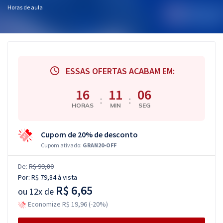
Horas de aula
ESSAS OFERTAS ACABAM EM:
16
11
05
:
:
HORAS
MIN
SEG
Cupom de 20% de desconto
Cupom ativado:
GRAN20-OFF
De:
R$ 99,80
Por:
R$ 79,84
à vista
R$ 6,65
ou
12x de
Economize R$ 19,96 (-20%)