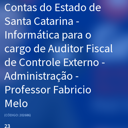
Contas do Estado de
Pós
Santa Catarina -
Graduação
Informática para o
OAB
cargo de Auditor Fiscal
Mentorias
de Controle Externo -
Questões grátis
Conteúdo gratuito
Administração -
Blog
Professor Fabricio
Aprovados
Melo
Atendimento
(CÓDIGO: 202686)
23