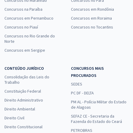
Concursos no Maranhão
Concursos no Pará
Concursos na Paraíba
Concursos em Rondônia
Concursos em Pernambuco
Concursos em Roraima
Concursos no Piauí
Concursos no Tocantins
Concursos no Rio Grande do
Norte
Concursos em Sergipe
CONTEÚDO JURÍDICO
CONCURSOS MAIS
PROCURADOS
Consolidação das Leis do
Trabalho
SEDES
Constituição Federal
PC DF - DELTA
Direito Administrativo
PM AL - Polícia Militar do Estado
de Alagoas
Direito Ambiental
SEFAZ CE - Secretaria da
Direito Civil
Fazenda do Estado do Ceará
Direito Constitucional
PETROBRAS