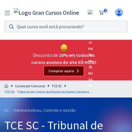
0
Assinatura Ilimitada 11
Acesso a todos os cursos. Teste grátis por 7 dias!
Assinatura OAB Até Passar
Acesso ilimitado a toda preparação para o Exame da
Desconto de
20% em todos os
Ordem, até você passar!
cursos avulsos do site SÓ HOJE!
Comprar agora
Residências Multiprofissionais
Preparação completa e intensiva para as principais
Cursos por Concurso
TCE SC
residências em saúde do Brasil
TCE SC - Tribunal de Contas do Estado de Santa Catarina - Informática para o cargo de Auditor Fiscal de Controle Externo - Administração - Professor Fabricio Melo
Concursos
SC - Administrativas, Controle e Gestão
Assinatura Ilimitada
TCE SC - Tribunal de
Cursos 20% OFF