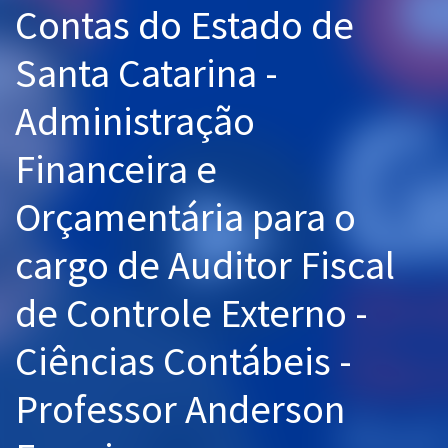
Contas do Estado de
Pós
Santa Catarina -
Graduação
Administração
OAB
Financeira e
Mentorias
Orçamentária para o
Questões grátis
Conteúdo gratuito
cargo de Auditor Fiscal
Blog
de Controle Externo -
Aprovados
Ciências Contábeis -
Atendimento
Professor Anderson