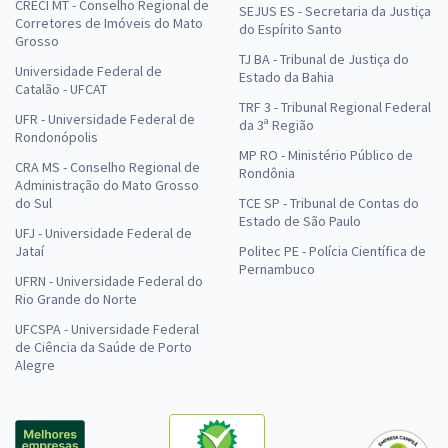
CRECI MT - Conselho Regional de
SEJUS ES - Secretaria da Justiça
Corretores de Imóveis do Mato
do Espírito Santo
Grosso
TJ BA - Tribunal de Justiça do
Universidade Federal de
Estado da Bahia
Catalão - UFCAT
TRF 3 - Tribunal Regional Federal
UFR - Universidade Federal de
da 3ª Região
Rondonópolis
MP RO - Ministério Público de
CRA MS - Conselho Regional de
Rondônia
Administração do Mato Grosso
do Sul
TCE SP - Tribunal de Contas do
Estado de São Paulo
UFJ - Universidade Federal de
Jataí
Politec PE - Polícia Científica de
Pernambuco
UFRN - Universidade Federal do
Rio Grande do Norte
UFCSPA - Universidade Federal
de Ciência da Saúde de Porto
Alegre