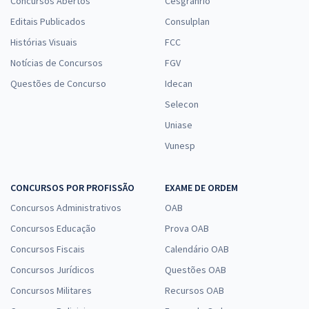
Concursos Abertos
Cesgranrio
Editais Publicados
Consulplan
Histórias Visuais
FCC
Notícias de Concursos
FGV
Questões de Concurso
Idecan
Selecon
Uniase
Vunesp
CONCURSOS POR PROFISSÃO
EXAME DE ORDEM
Concursos Administrativos
OAB
Concursos Educação
Prova OAB
Concursos Fiscais
Calendário OAB
Concursos Jurídicos
Questões OAB
Concursos Militares
Recursos OAB