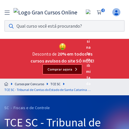
0
Assinatura Ilimitada 11
Acesso a todos os cursos. Teste grátis por 7 dias!
Assinatura OAB Até Passar
Acesso ilimitado a toda preparação para o Exame da
Desconto de
20% em todos os
Ordem, até você passar!
cursos avulsos do site SÓ HOJE!
Comprar agora
Residências Multiprofissionais
Preparação completa e intensiva para as principais
Cursos por Concurso
TCE SC
residências em saúde do Brasil
TCE SC - Tribunal de Contas do Estado de Santa Catarina - Administração Financeira e Orçamentária para o cargo de Auditor Fiscal de Controle Externo - Ciências Contábeis - Professor Anderson Ferreira
Concursos
SC - Fiscais e de Controle
Assinatura Ilimitada
TCE SC - Tribunal de
Cursos 20% OFF