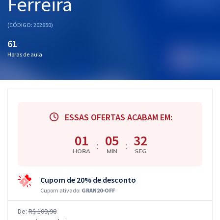
Ferreira
(CÓDIGO: 202650)
61
Horas de aula
ESSAS OFERTAS ACABAM EM:
01
05
32
:
:
HORA
MIN
SEG
Cupom de 20% de desconto
Cupom ativado:
GRAN20-OFF
De:
R$ 109,90