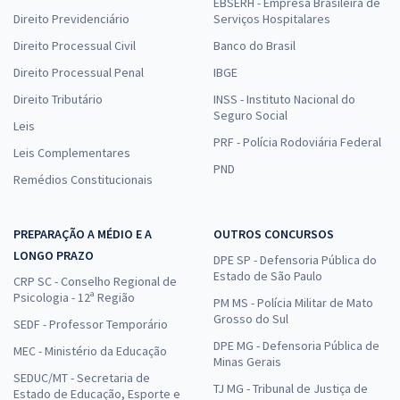
EBSERH - Empresa Brasileira de
Direito Previdenciário
Serviços Hospitalares
Direito Processual Civil
Banco do Brasil
Direito Processual Penal
IBGE
Direito Tributário
INSS - Instituto Nacional do
Seguro Social
Leis
PRF - Polícia Rodoviária Federal
Leis Complementares
PND
Remédios Constitucionais
PREPARAÇÃO A MÉDIO E A
OUTROS CONCURSOS
LONGO PRAZO
DPE SP - Defensoria Pública do
Estado de São Paulo
CRP SC - Conselho Regional de
Psicologia - 12ª Região
PM MS - Polícia Militar de Mato
Grosso do Sul
SEDF - Professor Temporário
DPE MG - Defensoria Pública de
MEC - Ministério da Educação
Minas Gerais
SEDUC/MT - Secretaria de
TJ MG - Tribunal de Justiça de
Estado de Educação, Esporte e