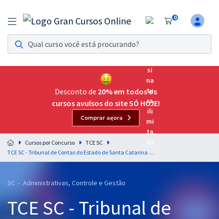
0
Assinatura Ilimitada 11
Acesso a todos os cursos. Teste grátis por 7 dias!
Assinatura OAB Até Passar
Acesso ilimitado a toda preparação para o Exame da
Desconto de
20% em todos os
Ordem, até você passar!
cursos avulsos do site SÓ HOJE!
Comprar agora
Residências Multiprofissionais
Preparação completa e intensiva para as principais
Cursos por Concurso
TCE SC
residências em saúde do Brasil
TCE SC - Tribunal de Contas do Estado de Santa Catarina - Prova Discursiva para o cargo de Auditor Fiscal de Controle Externo - Economia - Professor Leonardo Murga
Concursos
SC - Administrativas, Controle e Gestão
Assinatura Ilimitada
TCE SC - Tribunal de
Cursos 20% OFF