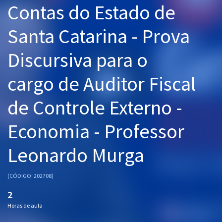
Contas do Estado de
Pós
Santa Catarina - Prova
Graduação
Discursiva para o
OAB
cargo de Auditor Fiscal
Mentorias
de Controle Externo -
Questões grátis
Conteúdo gratuito
Economia - Professor
Blog
Leonardo Murga
Aprovados
(CÓDIGO: 202708)
Atendimento
2
Horas de aula