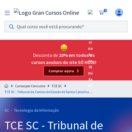
0
Assinatura Ilimitada 11
Acesso a todos os cursos. Teste grátis por 7 dias!
Assinatura OAB Até Passar
Acesso ilimitado a toda preparação para o Exame da
Desconto de
20% em todos os
Ordem, até você passar!
cursos avulsos do site SÓ HOJE!
Comprar agora
Residências Multiprofissionais
Preparação completa e intensiva para as principais
Cursos por Concurso
TCE SC
residências em saúde do Brasil
TCE SC - Tribunal de Contas do Estado de Santa Catarina - Auditor Fiscal de Controle Externo - Ciências da Computação, Sistemas de Informação, Engenharia de Computação, Engenharia de Software
Concursos
SC - Tecnologia da Informação
Assinatura Ilimitada
TCE SC - Tribunal de
Cursos 20% OFF