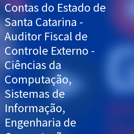
Contas do Estado de
Pós
Santa Catarina -
Graduação
Auditor Fiscal de
OAB
Controle Externo -
Mentorias
Ciências da
Questões grátis
Conteúdo gratuito
Computação,
Blog
Sistemas de
Aprovados
Informação,
Atendimento
Engenharia de