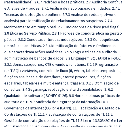
(rastreabilidade). 2.6.7 Padrões e boas práticas. 2.7 Auditoria Contínua
e Análise de Fraudes. 2.7.1 Análise de risco baseada em dados. 2.7.2
Técnicas de detecção de outliers. 2.7.3 Análise de redes (network
analysis) para identificação de relacionamentos suspeitos. 2.7.4
Monitoramento em tempo real. 2.7.5 Indicadores de risco (red flags).
2.8 Ética no Serviço Público. 2.8.1 Padrões de conduta ética na gestão
pública. 2.8.2 Condutas antiéticas indesejáveis. 2.8.3 Consequências
de práticas antiéticas. 2.8.4 Identificação de fatores e fenômenos
que caracterizam ações antiéticas. 2.9.5 Logs e trilhas de auditoria. 3
administração de bancos de dados. 3.2 Linguagem SQL (ANSI e T-SQL).
3.2.1 Joins, subqueries, CTE e window functions. 3.2.2 Programação
em T-SQL: variáveis, controle de fluxo (if, while), tabelas temporárias,
funções analíticas e de data/hora, stored procedures, funções
escalares, tabelares e multi-sentença, triggers. 3.2.3 Otimização de
consultas. 3.4 Segurança, replicação e alta disponibilidade. 2. 6.2
Qualidade de software (ISO/IEC 9126). 9.6 Normas e boas práticas de
auditoria de TI. 9.7 Auditoria de Segurança da Informação.10.3
Governança da Internet (CGI.br e ICANN). 11 Fiscalização e Gestão de
Contratações de TI. 11.1 Fiscalização de contratações de TI. 11.2
Gestão de contratação de soluções de TI. 11.3 Lei nº 13.303/2016 e Lei
nº 11.520/2002. 11.4 Elaboração e fiscalização de contratos de TI. 11.5