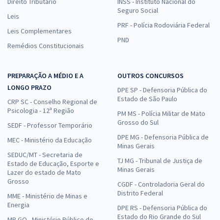
Direito Tributário
INSS - Instituto Nacional do
Seguro Social
Leis
PRF - Polícia Rodoviária Federal
Leis Complementares
PND
Remédios Constitucionais
PREPARAÇÃO A MÉDIO E A
OUTROS CONCURSOS
LONGO PRAZO
DPE SP - Defensoria Pública do
Estado de São Paulo
CRP SC - Conselho Regional de
Psicologia - 12ª Região
PM MS - Polícia Militar de Mato
Grosso do Sul
SEDF - Professor Temporário
DPE MG - Defensoria Pública de
MEC - Ministério da Educação
Minas Gerais
SEDUC/MT - Secretaria de
TJ MG - Tribunal de Justiça de
Estado de Educação, Esporte e
Minas Gerais
Lazer do estado de Mato
Grosso
CGDF - Controladoria Geral do
Distrito Federal
MME - Ministério de Minas e
Energia
DPE RS - Defensoria Pública do
Estado do Rio Grande do Sul
MP GO - Ministério Público do