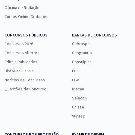
Oficina de Redação
Cursos Online Gratuitos
CONCURSOS PÚBLICOS
BANCAS DE CONCURSOS
Concursos 2026
Cebraspe
Concursos Abertos
Cesgranrio
Editais Publicados
Consulplan
Histórias Visuais
FCC
Notícias de Concursos
FGV
Questões de Concurso
Idecan
Selecon
Uniase
Vunesp
CONCURSOS POR PROFISSÃO
EXAME DE ORDEM