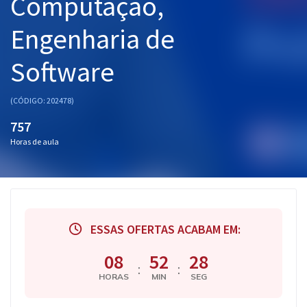
Computação,
Engenharia de
Software
(CÓDIGO: 202478)
757
Horas de aula
ESSAS OFERTAS ACABAM EM:
08
52
28
:
:
HORAS
MIN
SEG