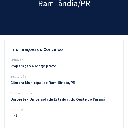
Ramilândia/PR
Pós
Graduação
OAB
Mentorias
Informações do Concurso
Questões grátis
Situação
Preparação a longo prazo
Conteúdo gratuito
Instituição
Blog
Câmara Municipal de Ramilândia/PR
Aprovados
Banca anterior
Unioeste - Universidade Estadual do Oeste do Paraná
Atendimento
Último edital
Link