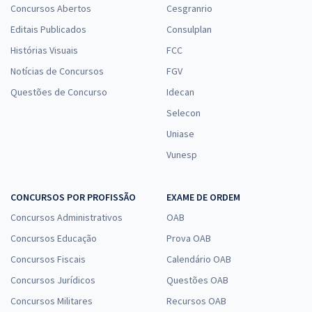
Concursos Abertos
Cesgranrio
Editais Publicados
Consulplan
Histórias Visuais
FCC
Notícias de Concursos
FGV
Questões de Concurso
Idecan
Selecon
Uniase
Vunesp
CONCURSOS POR PROFISSÃO
EXAME DE ORDEM
Concursos Administrativos
OAB
Concursos Educação
Prova OAB
Concursos Fiscais
Calendário OAB
Concursos Jurídicos
Questões OAB
Concursos Militares
Recursos OAB