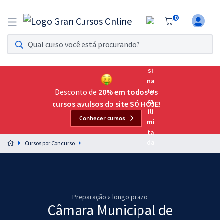
0
Assinatura Ilimitada 11
Acesso a todos os cursos. Teste grátis por 7 dias!
Assinatura OAB Até Passar
Acesso ilimitado a toda preparação para o Exame da
Desconto de
20% em todos os
Ordem, até você passar!
cursos avulsos do site SÓ HOJE!
Conhecer cursos
Residências Multiprofissionais
Preparação completa e intensiva para as principais
Cursos por Concurso
residências em saúde do Brasil
Concursos
Assinatura Ilimitada
Preparação a longo prazo
Câmara Municipal de
Cursos 20% OFF