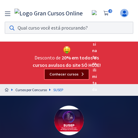
0
Assinatura Ilimitada 11
Acesso a todos os cursos. Teste grátis por 7 dias!
Assinatura OAB Até Passar
Acesso ilimitado a toda preparação para o Exame da
Desconto de
20% em todos os
Ordem, até você passar!
cursos avulsos do site SÓ HOJE!
Conhecer cursos
Residências Multiprofissionais
Preparação completa e intensiva para as principais
Cursos por Concurso
SUSEP
residências em saúde do Brasil
Concursos
Assinatura Ilimitada
Cursos 20% OFF