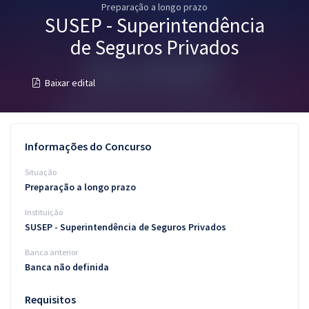
Preparação a longo prazo
Pós
SUSEP - Superintendência
Graduação
de Seguros Privados
OAB
Baixar edital
Mentorias
Questões grátis
Informações do Concurso
Conteúdo gratuito
Situação
Preparação a longo prazo
Blog
Instituição
Aprovados
SUSEP - Superintendência de Seguros Privados
Banca anterior
Atendimento
Banca não definida
Requisitos