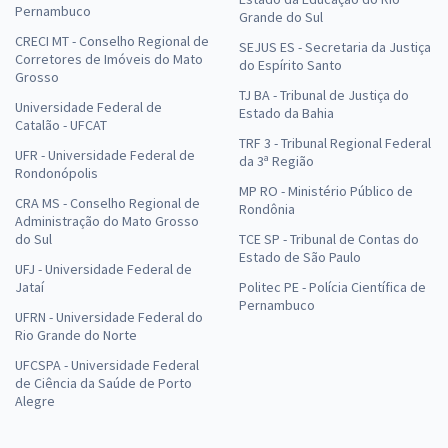
Pernambuco
Grande do Sul
CRECI MT - Conselho Regional de
SEJUS ES - Secretaria da Justiça
Corretores de Imóveis do Mato
do Espírito Santo
Grosso
TJ BA - Tribunal de Justiça do
Universidade Federal de
Estado da Bahia
Catalão - UFCAT
TRF 3 - Tribunal Regional Federal
UFR - Universidade Federal de
da 3ª Região
Rondonópolis
MP RO - Ministério Público de
CRA MS - Conselho Regional de
Rondônia
Administração do Mato Grosso
do Sul
TCE SP - Tribunal de Contas do
Estado de São Paulo
UFJ - Universidade Federal de
Jataí
Politec PE - Polícia Científica de
Pernambuco
UFRN - Universidade Federal do
Rio Grande do Norte
UFCSPA - Universidade Federal
de Ciência da Saúde de Porto
Alegre