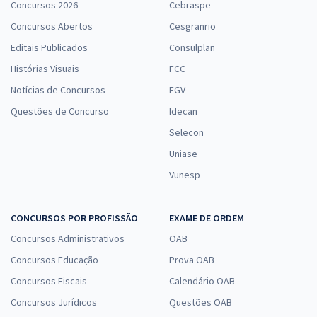
Concursos 2026
Cebraspe
Concursos Abertos
Cesgranrio
Editais Publicados
Consulplan
Histórias Visuais
FCC
Notícias de Concursos
FGV
Questões de Concurso
Idecan
Selecon
Uniase
Vunesp
CONCURSOS POR PROFISSÃO
EXAME DE ORDEM
Concursos Administrativos
OAB
Concursos Educação
Prova OAB
Concursos Fiscais
Calendário OAB
Concursos Jurídicos
Questões OAB