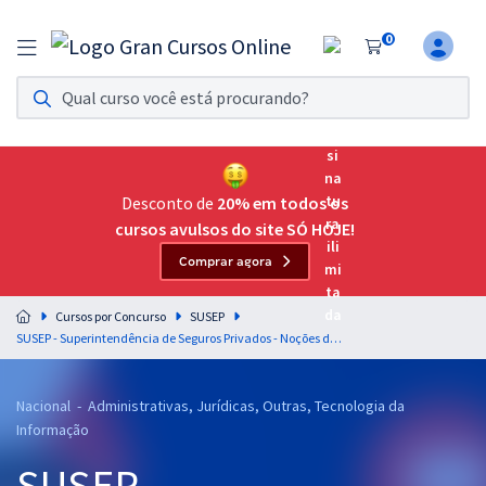
0
Assinatura Ilimitada 11
Acesso a todos os cursos. Teste grátis por 7 dias!
Assinatura OAB Até Passar
Acesso ilimitado a toda preparação para o Exame da
Desconto de
20% em todos os
Ordem, até você passar!
cursos avulsos do site SÓ HOJE!
Comprar agora
Residências Multiprofissionais
Preparação completa e intensiva para as principais
Cursos por Concurso
SUSEP
residências em saúde do Brasil
SUSEP - Superintendência de Seguros Privados - Noções de Lógica e Estatística para Todos os Cargos de Analista Técnico - Professor: Josimar Padilha
Concursos
Nacional - Administrativas, Jurídicas, Outras, Tecnologia da
Assinatura Ilimitada
Informação
Cursos 20% OFF
SUSEP -