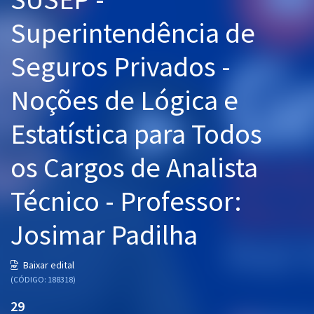
Pós
Superintendência de
Graduação
Seguros Privados -
OAB
Noções de Lógica e
Mentorias
Estatística para Todos
Questões grátis
os Cargos de Analista
Conteúdo gratuito
Técnico - Professor:
Blog
Josimar Padilha
Aprovados
Baixar edital
Atendimento
(CÓDIGO: 188318)
29