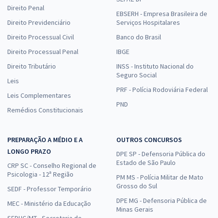
Direito Penal
EBSERH - Empresa Brasileira de
Direito Previdenciário
Serviços Hospitalares
Direito Processual Civil
Banco do Brasil
Direito Processual Penal
IBGE
Direito Tributário
INSS - Instituto Nacional do
Seguro Social
Leis
PRF - Polícia Rodoviária Federal
Leis Complementares
PND
Remédios Constitucionais
PREPARAÇÃO A MÉDIO E A
OUTROS CONCURSOS
LONGO PRAZO
DPE SP - Defensoria Pública do
Estado de São Paulo
CRP SC - Conselho Regional de
Psicologia - 12ª Região
PM MS - Polícia Militar de Mato
Grosso do Sul
SEDF - Professor Temporário
DPE MG - Defensoria Pública de
MEC - Ministério da Educação
Minas Gerais
SEDUC/MT - Secretaria de