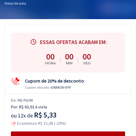
Horas de aula
ESSAS OFERTAS ACABAM EM:
00
00
00
:
:
HORA
MIN
SEG
Cupom de 20% de desconto
Cupom ativado:
GRAN20-OFF
De:
R$ 79,90
Por:
R$ 63,92
à vista
R$ 5,33
ou
12x de
Economize R$ 15,98 (-20%)