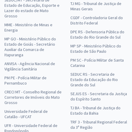
TJ MG - Tribunal de Justiça de
Estado de Educação, Esporte e
Minas Gerais
Lazer do estado de Mato
Grosso
CGDF - Controladoria Geral do
Distrito Federal
MME - Ministério de Minas e
Energia
DPE RS - Defensoria Pública do
Estado do Rio Grande do Sul
MP GO - Ministério Público do
Estado de Goiás - Secretário
MP SP - Ministério Público do
Auxiliar da Comarca de
Estado de São Paulo
Itapuranga
PM SC - Polícia Militar de Santa
ANVISA - Agência Nacional de
Catarina
Vigilância Sanitária
SEDUC RS - Secretaria de
PM PE - Polícia Militar de
Estado da Educação do Rio
Pernambuco
Grande do Sul
CRECI MT - Conselho Regional de
SEJUS ES - Secretaria da Justiça
Corretores de Imóveis do Mato
do Espírito Santo
Grosso
TJ BA - Tribunal de Justiça do
Universidade Federal de
Estado da Bahia
Catalão - UFCAT
TRF 3 - Tribunal Regional Federal
UFR - Universidade Federal de
da 3ª Região
Rondonópolis