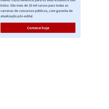
melhor custo benefício para os seus estudos e seu
bolso. São mais de 25 mil cursos para todas as
carreiras de concursos públicos, com garantia de
atualização pós-edital.
Comece hoje