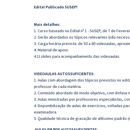
Edital Publicado SUSEP!
Mais detalhes:
1. Curso baseado no Edital nº 1 - SUSEP, de 7 de Feverei
2. Serão abordados os tópicos relevantes (não necessa
3. Carga horária prevista: de 50 a 60 videoaulas, apro
4. Material de apoio:
4.1) slides para acompanhamento das videoaulas.
VIDEOAULAS AUTOSSUFICIENTES:
1. Aulas com abordagem dos tópicos previstos no edita
professor de cada matéria.
2. Conteúdo abordado de modo objetivo, com ênfase n
3. Aulas ministradas por professores especialistas, co
4. Disponibilização de aulas de exercícios, voltadas par
examinadora.
5. Qualidade técnica de gravação de altíssimo padrão (
AULAS EM PDF AUTOSSUFICIENTES: