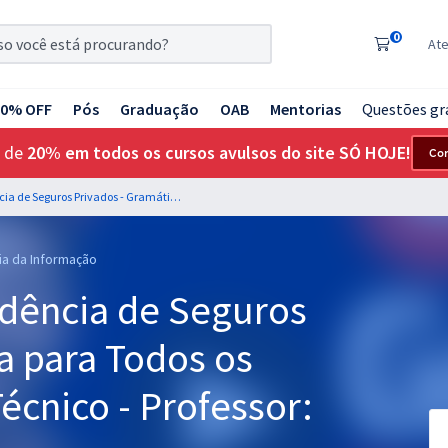
0
At
20% OFF
Pós
Graduação
OAB
Mentorias
Questões gr
 de
20% em todos os cursos avulsos do site SÓ HOJE!
Co
SUSEP - Superintendência de Seguros Privados - Gramática para Todos os Cargos de Analista Técnico - Professor: Claiton Natal
gia da Informação
dência de Seguros
a para Todos os
écnico - Professor: