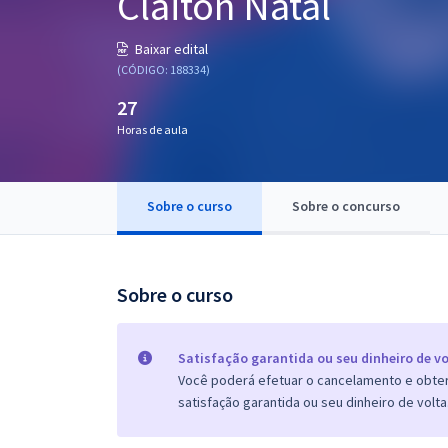
Claiton Natal
Pós
Baixar edital
Graduação
(CÓDIGO: 188334)
27
OAB
Horas de aula
Mentorias
Sobre o curso
Sobre o concurso
Questões grátis
Conteúdo gratuito
Blog
Sobre o curso
Aprovados
Satisfação garantida ou seu dinheiro de vo
Você poderá efetuar o cancelamento e obter 
Atendimento
satisfação garantida ou seu dinheiro de volta