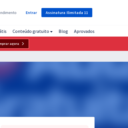
Assinatura
Ilimitada
11
endimento
Entrar
átis
Conteúdo gratuito
Blog
Aprovados
mprar agora