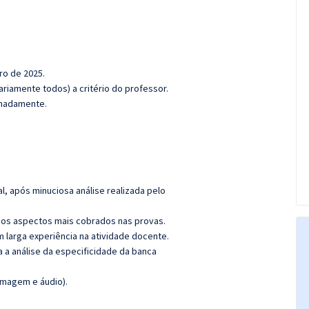
ro de 2025.
riamente todos) a critério do professor.
ximadamente.
l, após minuciosa análise realizada pelo
os aspectos mais cobrados nas provas.
m larga experiência na atividade docente.
a a análise da
espec
ificidade
da banca
imagem e áudio).