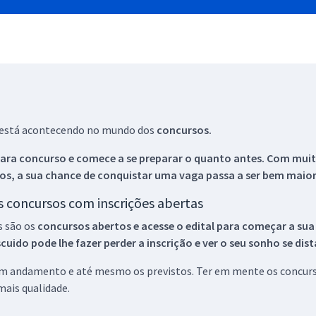
ue está acontecendo no mundo dos
concursos.
ara concurso e comece a se preparar o quanto antes. Com muita
os, a sua chance de conquistar uma vaga passa a ser bem maior
os concursos com inscrições abertas
s são os
concursos abertos e acesse o edital para começar a sua
ido pode lhe fazer perder a inscrição e ver o seu sonho se dis
 em andamento e até mesmo os previstos. Ter em mente os concurso
ais qualidade.