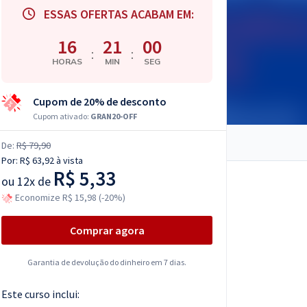
ESSAS OFERTAS ACABAM EM:
16
20
59
:
:
HORAS
MIN
SEG
Cupom de 20% de desconto
Cupom ativado:
GRAN20-OFF
De:
R$ 79,90
Por:
R$ 63,92
à vista
R$ 5,33
ou
12x de
Economize R$ 15,98 (-20%)
Comprar agora
Garantia de devolução do dinheiro em 7 dias.
Este curso inclui: