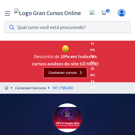
0
Assinatura Ilimitada 11
Acesso a todos os cursos. Teste grátis por 7 dias!
Assinatura OAB Até Passar
Acesso ilimitado a toda preparação para o Exame da
Desconto de
20% em todos os
Ordem, até você passar!
cursos avulsos do site SÓ HOJE!
Conhecer cursos
Residências Multiprofissionais
Preparação completa e intensiva para as principais
Cursos por Concurso
TRT 1ª REGIÃO
residências em saúde do Brasil
Concursos
Assinatura Ilimitada
Cursos 20% OFF