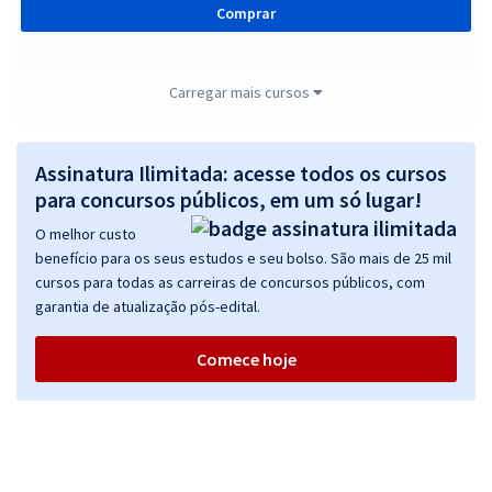
Comprar
Carregar mais cursos
TRT 1ª Região (RJ) - Tribunal Regional do Trabalho - C03 - Analista
Judiciário - Área Administrativa - Especialidade Contabilidade
Assinatura Ilimitada: acesse todos os cursos
R$ 407,84
à vista
33,99
para concursos públicos, em um só lugar!
R$
ou 12x de
Economize R$ 101,96 (-20%)
O melhor custo
benefício para os seus estudos e seu bolso. São mais de 25 mil
Comprar
cursos para todas as carreiras de concursos públicos, com
garantia de atualização pós-edital.
Comece hoje
TRT 1ª Região (RJ) - Tribunal Regional do Trabalho - Analista Judiciário
- Área Apoio Especializado - Especialidade Estatística (Módulo
Especial)
R$ 319,84
à vista
26,65
R$
ou 12x de