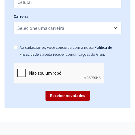
R$ 295,84
à vista
24,65
R$
ou 12x de
Carreira
Economize R$ 73,96 (-20%)
Comprar
Ao cadastrar-se, você concorda com a nossa
Política de
.
Privacidade
e aceita receber comunicações do Gran
TRT 1ª Região (RJ) - Tribunal Regional do Trabalho - Analista Judiciário
- Área Apoio Especializado - Especialidade Psicologia (Módulo
Especial)
R$ 319,84
à vista
26,65
R$
ou 12x de
Economize R$ 79,96 (-20%)
Receber novidades
Comprar
TRT 1ª Região (RJ) - Tribunal Regional do Trabalho - Analista Judiciário