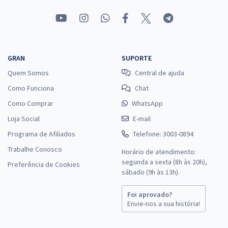
- Área Apoio Especializado - Especialidade Serviço Social (Módulo
Especial)
R$ 335,84
à vista
27,99
R$
ou 12x de
Economize R$ 83,96 (-20%)
GRAN
SUPORTE
Comprar
Quem Somos
Central de ajuda
Como Funciona
Chat
Como Comprar
WhatsApp
Loja Social
TRT 1ª Região (RJ) - Tribunal Regional do Trabalho - Técnico Judiciário
E-mail
- Área Administrativa - Agente da Polícia Judicial
Programa de Afiliados
Telefone: 3003-0894
R$ 358,32
à vista
Trabalhe Conosco
Horário de atendimento:
29,86
R$
ou 12x de
segunda a sexta (8h às 20h),
Preferência de Cookies
Economize R$ 89,58 (-20%)
sábado (9h às 13h).
Comprar
Foi aprovado?
Envie-nos a sua história!