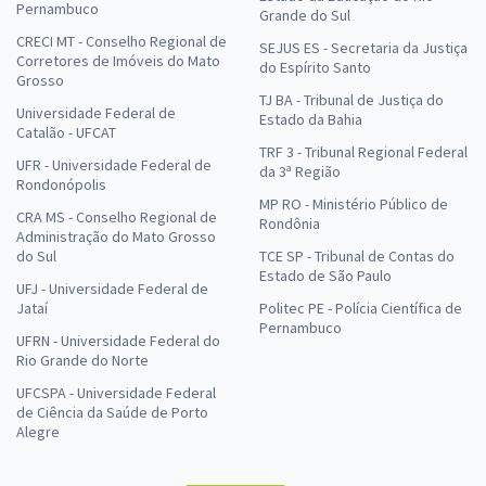
Pernambuco
Grande do Sul
CRECI MT - Conselho Regional de
SEJUS ES - Secretaria da Justiça
Corretores de Imóveis do Mato
do Espírito Santo
Grosso
TJ BA - Tribunal de Justiça do
Universidade Federal de
Estado da Bahia
Catalão - UFCAT
TRF 3 - Tribunal Regional Federal
UFR - Universidade Federal de
da 3ª Região
Rondonópolis
MP RO - Ministério Público de
CRA MS - Conselho Regional de
Rondônia
Administração do Mato Grosso
do Sul
TCE SP - Tribunal de Contas do
Estado de São Paulo
UFJ - Universidade Federal de
Jataí
Politec PE - Polícia Científica de
Pernambuco
UFRN - Universidade Federal do
Rio Grande do Norte
UFCSPA - Universidade Federal
de Ciência da Saúde de Porto
Alegre