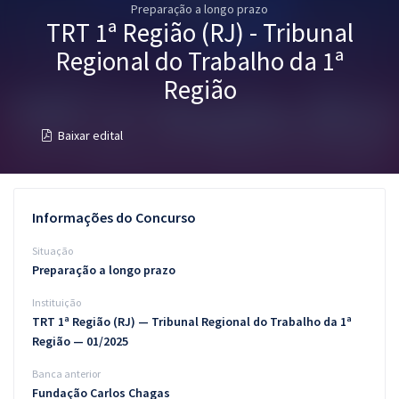
Preparação a longo prazo
Pós
TRT 1ª Região (RJ) - Tribunal
Graduação
Regional do Trabalho da 1ª
Região
OAB
Baixar edital
Mentorias
Questões grátis
Informações do Concurso
Conteúdo gratuito
Situação
Blog
Preparação a longo prazo
Aprovados
Instituição
TRT 1ª Região (RJ) — Tribunal Regional do Trabalho da 1ª
Atendimento
Região — 01/2025
Banca anterior
Fundação Carlos Chagas