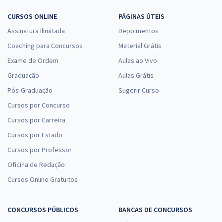
TRT 1ª Região (RJ) - Tribunal Regional do Trabalho - Conhecimentos
CURSOS ONLINE
PÁGINAS ÚTEIS
Gerais para os Cargos - Técnico Judiciário Áreas/Especialidades:
R18, S19 e T20
Assinatura Ilimitada
Depoimentos
R$ 326,32
à vista
Coaching para Concursos
Material Grátis
27,19
R$
ou 12x de
Exame de Ordem
Aulas ao Vivo
Economize R$ 81,58 (-20%)
Graduação
Aulas Grátis
Comprar
Pós-Graduação
Sugerir Curso
Cursos por Concurso
Cursos por Carreira
TRT 1ª Região (RJ) - Tribunal Regional do Trabalho - Conhecimentos
Cursos por Estado
Específicos para Técnico Judiciário - Área Administrativa - Agente da
Cursos por Professor
Polícia Judicial
Oficina de Redação
R$ 334,32
à vista
27,86
R$
ou 12x de
Cursos Online Gratuitos
Economize R$ 83,58 (-20%)
Comprar
CONCURSOS PÚBLICOS
BANCAS DE CONCURSOS