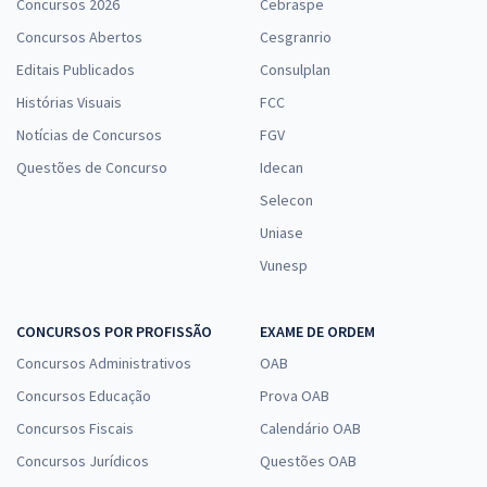
Concursos 2026
Cebraspe
Concursos Abertos
Cesgranrio
Editais Publicados
Consulplan
Histórias Visuais
FCC
Notícias de Concursos
FGV
Questões de Concurso
Idecan
Selecon
Uniase
Vunesp
CONCURSOS POR PROFISSÃO
EXAME DE ORDEM
Concursos Administrativos
OAB
Concursos Educação
Prova OAB
Concursos Fiscais
Calendário OAB
Concursos Jurídicos
Questões OAB