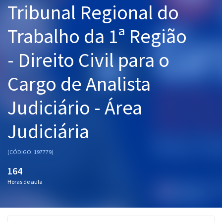
Tribunal Regional do
Pós
Trabalho da 1ª Região
Graduação
- Direito Civil para o
OAB
Cargo de Analista
Mentorias
Judiciário - Área
Questões grátis
Conteúdo gratuito
Judiciária
Blog
(CÓDIGO: 197779)
Aprovados
164
Horas de aula
Atendimento