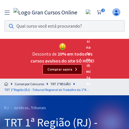
0
Assinatura Ilimitada 11
Acesso a todos os cursos. Teste grátis por 7 dias!
Assinatura OAB Até Passar
Acesso ilimitado a toda preparação para o Exame da
Desconto de
20% em todos os
Ordem, até você passar!
cursos avulsos do site SÓ HOJE!
Comprar agora
Residências Multiprofissionais
Preparação completa e intensiva para as principais
Cursos por Concurso
TRT 1ª REGIÃO
residências em saúde do Brasil
TRT 1ª Região (RJ) - Tribunal Regional do Trabalho da 1ª Região - Direito Civil para o Cargo de Analista Judiciário - Área Judiciária
Concursos
RJ - Jurídicas, Tribunais
Assinatura Ilimitada
TRT 1ª Região (RJ) -
Cursos 20% OFF