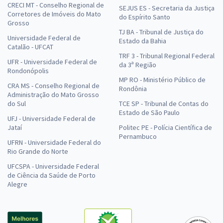
CRECI MT - Conselho Regional de
SEJUS ES - Secretaria da Justiça
Corretores de Imóveis do Mato
do Espírito Santo
Grosso
TJ BA - Tribunal de Justiça do
Universidade Federal de
Estado da Bahia
Catalão - UFCAT
TRF 3 - Tribunal Regional Federal
UFR - Universidade Federal de
da 3ª Região
Rondonópolis
MP RO - Ministério Público de
CRA MS - Conselho Regional de
Rondônia
Administração do Mato Grosso
do Sul
TCE SP - Tribunal de Contas do
Estado de São Paulo
UFJ - Universidade Federal de
Jataí
Politec PE - Polícia Científica de
Pernambuco
UFRN - Universidade Federal do
Rio Grande do Norte
UFCSPA - Universidade Federal
de Ciência da Saúde de Porto
Alegre