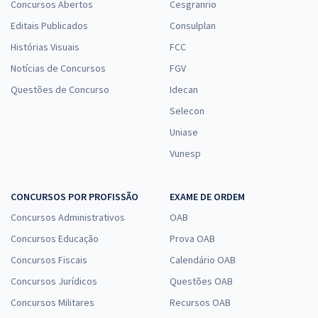
Concursos Abertos
Cesgranrio
Editais Publicados
Consulplan
Histórias Visuais
FCC
Notícias de Concursos
FGV
Questões de Concurso
Idecan
Selecon
Uniase
Vunesp
CONCURSOS POR PROFISSÃO
EXAME DE ORDEM
Concursos Administrativos
OAB
Concursos Educação
Prova OAB
Concursos Fiscais
Calendário OAB
Concursos Jurídicos
Questões OAB
Concursos Militares
Recursos OAB