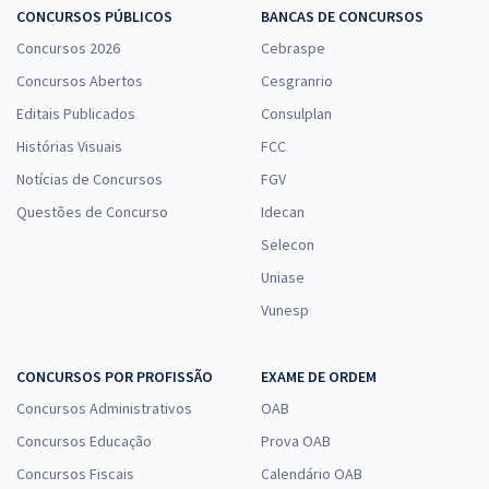
CONCURSOS PÚBLICOS
BANCAS DE CONCURSOS
Comprar
Concursos 2026
Cebraspe
Concursos Abertos
Cesgranrio
Editais Publicados
Consulplan
UFFS - Universidade Federal da Fronteira Sul - Conhecimentos
Específicos Para o Cargo de Técnico em Enfermagem com a Equipe
Histórias Visuais
FCC
Gran
Notícias de Concursos
FGV
R$ 306,24
à vista
Questões de Concurso
Idecan
25,52
R$
ou 12x de
Selecon
Economize R$ 76,56 (-20%)
Uniase
Comprar
Vunesp
CONCURSOS POR PROFISSÃO
EXAME DE ORDEM
UFFS - Universidade Federal da Fronteira Sul - Conhecimentos
Concursos Administrativos
OAB
Específicos para Técnico de Laboratório - Área/Informática
Concursos Educação
Prova OAB
R$ 247,84
à vista
20,65
R$
Concursos Fiscais
Calendário OAB
ou 12x de