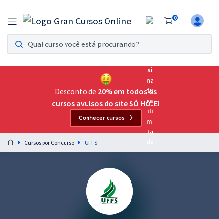
0
Assinatura Ilimitada 11
Acesso a todos os cursos. Teste grátis por 7 dias!
Assinatura OAB Até Passar
Acesso ilimitado a toda preparação para o Exame da
Desconto de
20% em todos os
Ordem, até você passar!
cursos avulsos do site SÓ HOJE!
Conhecer cursos
Residências Multiprofissionais
Preparação completa e intensiva para as principais
Cursos por Concurso
UFFS
residências em saúde do Brasil
Concursos
Assinatura Ilimitada
Cursos 20% OFF