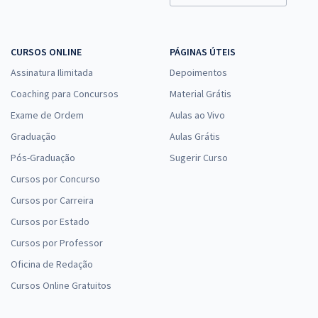
Comprar
CURSOS ONLINE
PÁGINAS ÚTEIS
Assinatura Ilimitada
Depoimentos
UFFS - Universidade Federal da Fronteira Sul - Técnico em
Enfermagem
Coaching para Concursos
Material Grátis
R$ 354,24
à vista
Exame de Ordem
Aulas ao Vivo
29,52
R$
ou 12x de
Graduação
Aulas Grátis
Economize R$ 88,56 (-20%)
Pós-Graduação
Sugerir Curso
Comprar
Cursos por Concurso
Cursos por Carreira
Cursos por Estado
UFFS - Universidade Federal da Fronteira Sul - Técnico de Tecnologia
Cursos por Professor
da Informação
Oficina de Redação
R$ 335,84
à vista
27,99
Cursos Online Gratuitos
R$
ou 12x de
Economize R$ 83,96 (-20%)