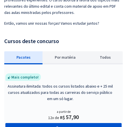
professores experientes. O curso aborda a teoria dos tópicos mais
relevantes do último edital e conta com material de apoio em PDF
das aulas ministradas pelos professores.
Então, vamos unir nossas forças! Vamos estudar juntos?
Cursos deste concurso
Pacotes
P
or matéria
Todos
Mais completo!
Assinatura ilimitada: todos os cursos listados abaixo e + 25 mil
cursos atualizados para todas as carreiras do serviço público
em um só lugar.
a partir de
57,90
R$
12x de