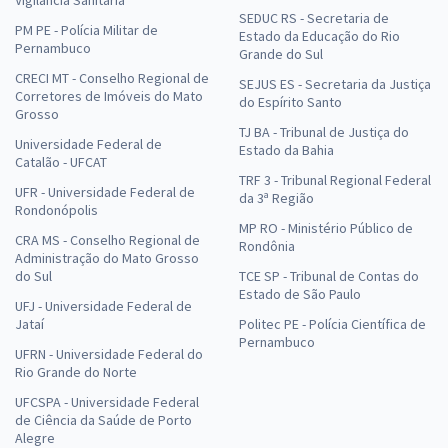
Vigilância Sanitária
SEDUC RS - Secretaria de
PM PE - Polícia Militar de
Estado da Educação do Rio
Pernambuco
Grande do Sul
CRECI MT - Conselho Regional de
SEJUS ES - Secretaria da Justiça
Corretores de Imóveis do Mato
do Espírito Santo
Grosso
TJ BA - Tribunal de Justiça do
Universidade Federal de
Estado da Bahia
Catalão - UFCAT
TRF 3 - Tribunal Regional Federal
UFR - Universidade Federal de
da 3ª Região
Rondonópolis
MP RO - Ministério Público de
CRA MS - Conselho Regional de
Rondônia
Administração do Mato Grosso
do Sul
TCE SP - Tribunal de Contas do
Estado de São Paulo
UFJ - Universidade Federal de
Jataí
Politec PE - Polícia Científica de
Pernambuco
UFRN - Universidade Federal do
Rio Grande do Norte
UFCSPA - Universidade Federal
de Ciência da Saúde de Porto
Alegre