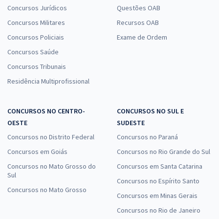
Economize R$ 61,96 (-20%)
Concursos Jurídicos
Questões OAB
Comprar
Concursos Militares
Recursos OAB
Concursos Policiais
Exame de Ordem
Concursos Saúde
Concursos Tribunais
UFFS - Universidade Federal da Fronteira Sul - Conhecimentos
Específicos para Técnico de Tecnologia da Informação
Residência Multiprofissional
R$ 263,84
à vista
21,99
R$
ou 12x de
CONCURSOS NO CENTRO-
CONCURSOS NO SUL E
Economize R$ 65,96 (-20%)
OESTE
SUDESTE
Comprar
Concursos no Distrito Federal
Concursos no Paraná
Concursos em Goiás
Concursos no Rio Grande do Sul
Concursos no Mato Grosso do
Concursos em Santa Catarina
Sul
Concursos no Espírito Santo
Concursos no Mato Grosso
Concursos em Minas Gerais
Concursos no Rio de Janeiro