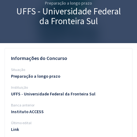
Preparação a longo prazo
Pós
UFFS - Universidade Federal
Graduação
da Fronteira Sul
OAB
Mentorias
Informações do Concurso
Questões grátis
Situação
Conteúdo gratuito
Preparação a longo prazo
Instituição
Blog
UFFS - Universidade Federal da Fronteira Sul
Aprovados
Banca anterior
Instituto ACCESS
Atendimento
Último edital
Link