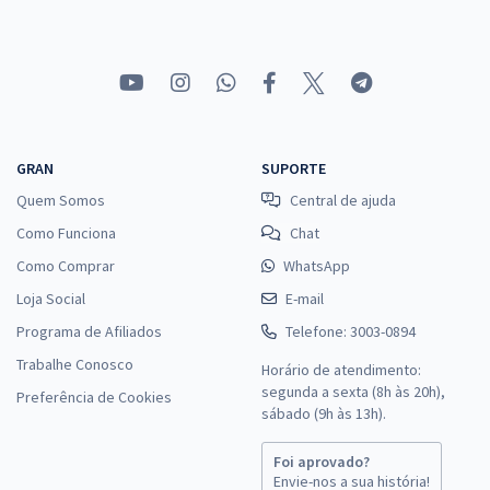
Comprar
UFFS - Universidade Federal da Fronteira Sul - Técnico em Assuntos
Educacionais (Módulo Especial)
R$ 311,84
à vista
GRAN
SUPORTE
25,99
R$
ou 12x de
Quem Somos
Central de ajuda
Economize R$ 77,96 (-20%)
Como Funciona
Chat
Comprar
Como Comprar
WhatsApp
Loja Social
E-mail
Programa de Afiliados
Telefone: 3003-0894
UFFS - Universidade Federal da Fronteira Sul - Técnico de
Trabalhe Conosco
Horário de atendimento:
Laboratório - Área/Informática
segunda a sexta (8h às 20h),
Preferência de Cookies
R$ 335,84
à vista
sábado (9h às 13h).
27,99
R$
ou 12x de
Foi aprovado?
Economize R$ 83,96 (-20%)
Envie-nos a sua história!