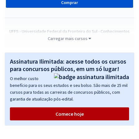
Comprar
UFFS - Universidade Federal da Fronteira do Sul - Conhecimentos
Específicos para o cargo de Técnico de Laboratório/Área: Química
Carregar mais cursos
R$ 223,92
à vista
18,66
R$
ou 12x de
Assinatura Ilimitada: acesse todos os cursos
Economize R$ 55,98 (-20%)
para concursos públicos, em um só lugar!
Comprar
O melhor custo
benefício para os seus estudos e seu bolso. São mais de 25 mil
cursos para todas as carreiras de concursos públicos, com
garantia de atualização pós-edital.
UFFS - Universidade Federal da Fronteira Sul - Conhecimentos
Básicos para os Cargos de Nível Médio
Comece hoje
R$ 263,84
à vista
21,99
R$
ou 12x de
Economize R$ 65,96 (-20%)