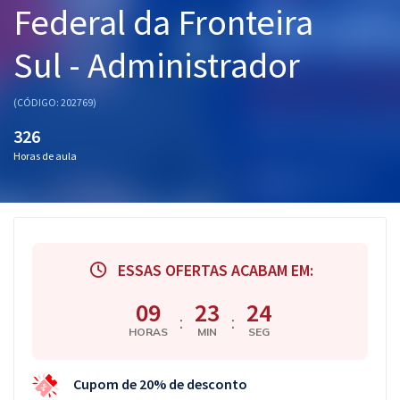
Federal da Fronteira
Pós
Sul - Administrador
Graduação
OAB
(CÓDIGO: 202769)
326
Mentorias
Horas de aula
Questões grátis
Conteúdo gratuito
Blog
ESSAS OFERTAS ACABAM EM:
Aprovados
09
23
23
:
:
HORAS
MIN
SEG
Atendimento
Cupom de 20% de desconto