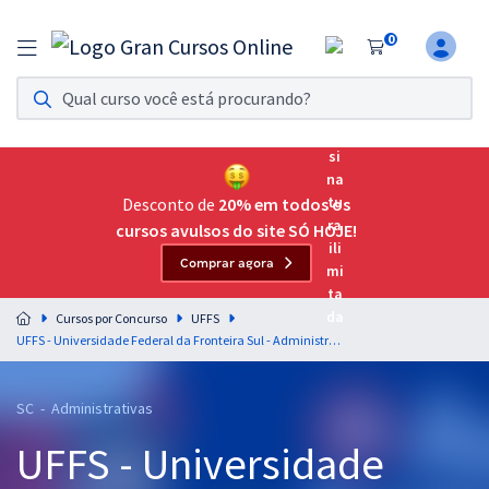
0
Assinatura Ilimitada 11
Acesso a todos os cursos. Teste grátis por 7 dias!
Assinatura OAB Até Passar
Acesso ilimitado a toda preparação para o Exame da
Desconto de
20% em todos os
Ordem, até você passar!
cursos avulsos do site SÓ HOJE!
Comprar agora
Residências Multiprofissionais
Preparação completa e intensiva para as principais
Cursos por Concurso
UFFS
residências em saúde do Brasil
UFFS - Universidade Federal da Fronteira Sul - Administrador
Concursos
SC - Administrativas
Assinatura Ilimitada
UFFS - Universidade
Cursos 20% OFF