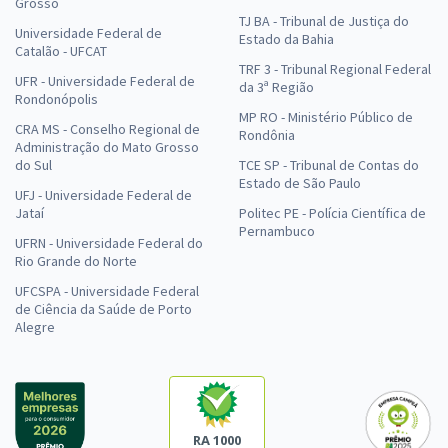
Grosso
TJ BA - Tribunal de Justiça do
Universidade Federal de
Estado da Bahia
Catalão - UFCAT
TRF 3 - Tribunal Regional Federal
UFR - Universidade Federal de
da 3ª Região
Rondonópolis
MP RO - Ministério Público de
CRA MS - Conselho Regional de
Rondônia
Administração do Mato Grosso
do Sul
TCE SP - Tribunal de Contas do
Estado de São Paulo
UFJ - Universidade Federal de
Jataí
Politec PE - Polícia Científica de
Pernambuco
UFRN - Universidade Federal do
Rio Grande do Norte
UFCSPA - Universidade Federal
de Ciência da Saúde de Porto
Alegre
RA 1000