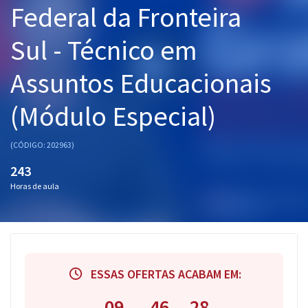
Federal da Fronteira
Pós
Sul - Técnico em
Graduação
Assuntos Educacionais
OAB
(Módulo Especial)
Mentorias
Questões grátis
(CÓDIGO: 202963)
243
Conteúdo gratuito
Horas de aula
Blog
Aprovados
Atendimento
ESSAS OFERTAS ACABAM EM:
09
46
27