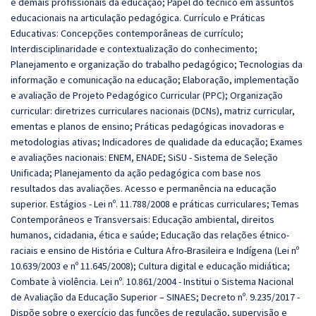
e demais profissionais da educação; Papel do técnico em assuntos
educacionais na articulação pedagógica. Currículo e Práticas
Educativas: Concepções contemporâneas de currículo;
Interdisciplinaridade e contextualização do conhecimento;
Planejamento e organização do trabalho pedagógico; Tecnologias da
informação e comunicação na educação; Elaboração, implementação
e avaliação de Projeto Pedagógico Curricular (PPC); Organização
curricular: diretrizes curriculares nacionais (DCNs), matriz curricular,
ementas e planos de ensino; Práticas pedagógicas inovadoras e
metodologias ativas; Indicadores de qualidade da educação; Exames
e avaliações nacionais: ENEM, ENADE; SiSU - Sistema de Seleção
Unificada; Planejamento da ação pedagógica com base nos
resultados das avaliações. Acesso e permanência na educação
superior. Estágios - Lei nº. 11.788/2008 e práticas curriculares; Temas
Contemporâneos e Transversais: Educação ambiental, direitos
humanos, cidadania, ética e saúde; Educação das relações étnico-
raciais e ensino de História e Cultura Afro-Brasileira e Indígena (Lei nº
10.639/2003 e nº 11.645/2008); Cultura digital e educação midiática;
Combate à violência. Lei nº. 10.861/2004 - Institui o Sistema Nacional
de Avaliação da Educação Superior – SINAES; Decreto nº. 9.235/2017 -
Dispõe sobre o exercício das funções de regulação, supervisão e