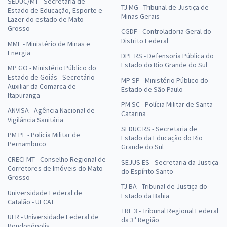
SEDUC/MT - Secretaria de
TJ MG - Tribunal de Justiça de
Estado de Educação, Esporte e
Minas Gerais
Lazer do estado de Mato
Grosso
CGDF - Controladoria Geral do
Distrito Federal
MME - Ministério de Minas e
Energia
DPE RS - Defensoria Pública do
Estado do Rio Grande do Sul
MP GO - Ministério Público do
Estado de Goiás - Secretário
MP SP - Ministério Público do
Auxiliar da Comarca de
Estado de São Paulo
Itapuranga
PM SC - Polícia Militar de Santa
ANVISA - Agência Nacional de
Catarina
Vigilância Sanitária
SEDUC RS - Secretaria de
PM PE - Polícia Militar de
Estado da Educação do Rio
Pernambuco
Grande do Sul
CRECI MT - Conselho Regional de
SEJUS ES - Secretaria da Justiça
Corretores de Imóveis do Mato
do Espírito Santo
Grosso
TJ BA - Tribunal de Justiça do
Universidade Federal de
Estado da Bahia
Catalão - UFCAT
TRF 3 - Tribunal Regional Federal
UFR - Universidade Federal de
da 3ª Região
Rondonópolis