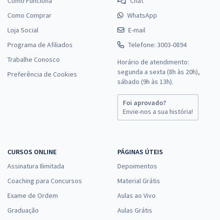
Como Funciona
Chat
Como Comprar
WhatsApp
Loja Social
E-mail
Programa de Afiliados
Telefone: 3003-0894
Trabalhe Conosco
Horário de atendimento:
segunda a sexta (8h às 20h),
Preferência de Cookies
sábado (9h às 13h).
Foi aprovado?
Envie-nos a sua história!
CURSOS ONLINE
PÁGINAS ÚTEIS
Assinatura Ilimitada
Depoimentos
Coaching para Concursos
Material Grátis
Exame de Ordem
Aulas ao Vivo
Graduação
Aulas Grátis