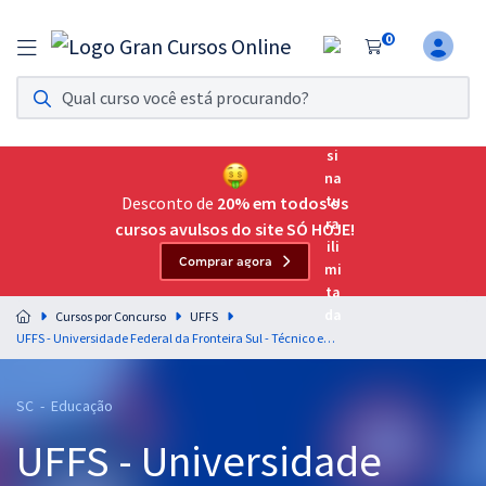
0
Assinatura Ilimitada 11
Acesso a todos os cursos. Teste grátis por 7 dias!
Assinatura OAB Até Passar
Acesso ilimitado a toda preparação para o Exame da
Desconto de
20% em todos os
Ordem, até você passar!
cursos avulsos do site SÓ HOJE!
Comprar agora
Residências Multiprofissionais
Preparação completa e intensiva para as principais
Cursos por Concurso
UFFS
residências em saúde do Brasil
UFFS - Universidade Federal da Fronteira Sul - Técnico em Assuntos Educacionais (Módulo Especial)
Concursos
SC - Educação
Assinatura Ilimitada
UFFS - Universidade
Cursos 20% OFF