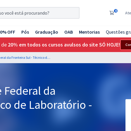
0
At
20% OFF
Pós
Graduação
OAB
Mentorias
Questões gr
 de
20% em todos os cursos avulsos do site SÓ HOJE!
Co
UFFS - Universidade Federal da Fronteira Sul - Técnico de Laboratório - Área/Informática
 Federal da
ico de Laboratório -