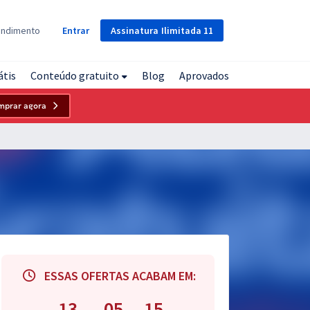
Assinatura
Ilimitada
11
endimento
Entrar
átis
Conteúdo gratuito
Blog
Aprovados
mprar agora
ESSAS OFERTAS ACABAM EM:
13
05
14