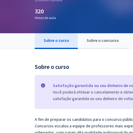
Pós
320
Graduação
Horas de aula
OAB
Sobre o curso
Sobre o concurso
Mentorias
Questões grátis
Sobre o curso
Conteúdo gratuito
Blog
Satisfação garantida ou seu dinheiro de vo
Você poderá efetuar o cancelamento e obter 
Aprovados
satisfação garantida ou seu dinheiro de volta
Atendimento
A fim de preparar os candidatos para o concurso públi
Concursos escalou a equipe de professores mais exper
videoaulas, com a mais alta qualidade audiovisual do