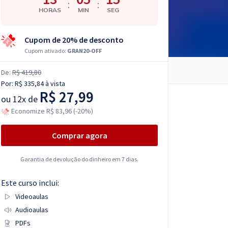
:
:
HORAS
MIN
SEG
Cupom de 20% de desconto
Cupom ativado:
GRAN20-OFF
De:
R$ 419,80
Por:
R$ 335,84
à vista
R$ 27,99
ou
12x de
Economize R$ 83,96 (-20%)
Comprar agora
Garantia de devolução do dinheiro em 7 dias.
Este curso inclui:
Videoaulas
Audioaulas
PDFs