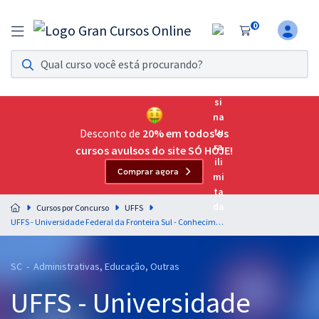
0
Assinatura Ilimitada 11
Acesso a todos os cursos. Teste grátis por 7 dias!
Assinatura OAB Até Passar
Acesso ilimitado a toda preparação para o Exame da
Desconto de
20% em todos os
Ordem, até você passar!
cursos avulsos do site SÓ HOJE!
Comprar agora
Residências Multiprofissionais
Preparação completa e intensiva para as principais
Cursos por Concurso
UFFS
residências em saúde do Brasil
UFFS - Universidade Federal da Fronteira Sul - Conhecimentos Básicos para os Cargos de Nível Superior
Concursos
SC - Administrativas, Educação, Outras
Assinatura Ilimitada
UFFS - Universidade
Cursos 20% OFF