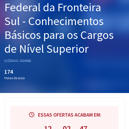
Federal da Fronteira
Pós
Sul - Conhecimentos
Graduação
Básicos para os Cargos
OAB
de Nível Superior
Mentorias
Questões grátis
(CÓDIGO: 202666)
174
Conteúdo gratuito
Horas de aula
Blog
Aprovados
Atendimento
ESSAS OFERTAS ACABAM EM:
12
02
46