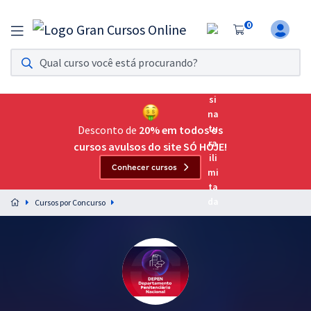
0
Assinatura Ilimitada 11
Acesso a todos os cursos. Teste grátis por 7 dias!
Assinatura OAB Até Passar
Acesso ilimitado a toda preparação para o Exame da
Desconto de
20% em todos os
Ordem, até você passar!
cursos avulsos do site SÓ HOJE!
Conhecer cursos
Residências Multiprofissionais
Preparação completa e intensiva para as principais
Cursos por Concurso
residências em saúde do Brasil
Concursos
Assinatura Ilimitada
Cursos 20% OFF