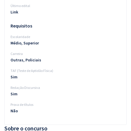
Último edital
Link
Requisitos
Escolaridade
Médio, Superior
Carreira
Outras, Policiais
TAF (Teste de Aptidão Física)
Sim
Redação Discursiva
Sim
Prova de títulos
Não
Sobre o concurso