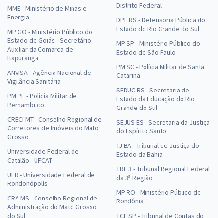
Distrito Federal
MME - Ministério de Minas e
Energia
DPE RS - Defensoria Pública do
Estado do Rio Grande do Sul
MP GO - Ministério Público do
Estado de Goiás - Secretário
MP SP - Ministério Público do
Auxiliar da Comarca de
Estado de São Paulo
Itapuranga
PM SC - Polícia Militar de Santa
ANVISA - Agência Nacional de
Catarina
Vigilância Sanitária
SEDUC RS - Secretaria de
PM PE - Polícia Militar de
Estado da Educação do Rio
Pernambuco
Grande do Sul
CRECI MT - Conselho Regional de
SEJUS ES - Secretaria da Justiça
Corretores de Imóveis do Mato
do Espírito Santo
Grosso
TJ BA - Tribunal de Justiça do
Universidade Federal de
Estado da Bahia
Catalão - UFCAT
TRF 3 - Tribunal Regional Federal
UFR - Universidade Federal de
da 3ª Região
Rondonópolis
MP RO - Ministério Público de
CRA MS - Conselho Regional de
Rondônia
Administração do Mato Grosso
do Sul
TCE SP - Tribunal de Contas do