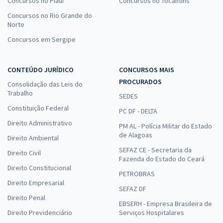
Concursos no Piauí
Concursos no Tocantins
Concursos no Rio Grande do
Norte
Concursos em Sergipe
CONTEÚDO JURÍDICO
CONCURSOS MAIS
PROCURADOS
Consolidação das Leis do
Trabalho
SEDES
Constituição Federal
PC DF - DELTA
Direito Administrativo
PM AL - Polícia Militar do Estado
de Alagoas
Direito Ambiental
SEFAZ CE - Secretaria da
Direito Civil
Fazenda do Estado do Ceará
Direito Constitucional
PETROBRAS
Direito Empresarial
SEFAZ DF
Direito Penal
EBSERH - Empresa Brasileira de
Direito Previdenciário
Serviços Hospitalares