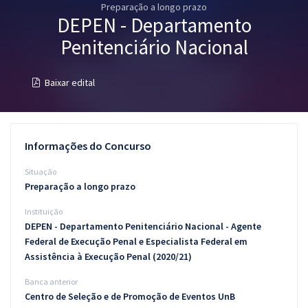
Preparação a longo prazo
Pós
DEPEN - Departamento
Graduação
Penitenciário Nacional
OAB
Baixar edital
Mentorias
Questões grátis
Informações do Concurso
Conteúdo gratuito
Situação
Preparação a longo prazo
Blog
Instituição
Aprovados
DEPEN - Departamento Penitenciário Nacional - Agente
Federal de Execução Penal e Especialista Federal em
Assistência à Execução Penal (2020/21)
Atendimento
Banca anterior
Centro de Seleção e de Promoção de Eventos UnB