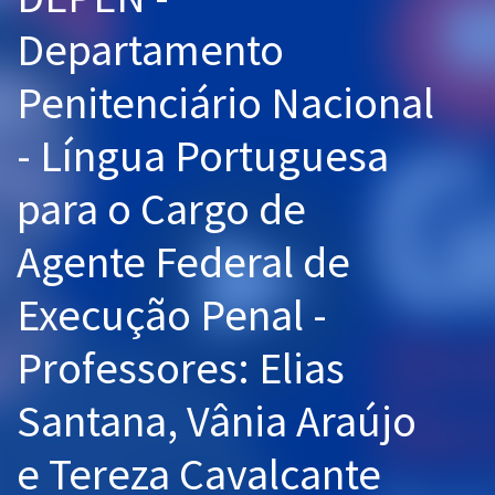
Pós
Departamento
Graduação
Penitenciário Nacional
OAB
- Língua Portuguesa
Mentorias
para o Cargo de
Questões grátis
Agente Federal de
Conteúdo gratuito
Execução Penal -
Blog
Professores: Elias
Aprovados
Santana, Vânia Araújo
Atendimento
e Tereza Cavalcante