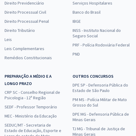
Direito Previdenciário
Serviços Hospitalares
Direito Processual Civil
Banco do Brasil
Direito Processual Penal
IBGE
Direito Tributário
INSS - Instituto Nacional do
Seguro Social
Leis
PRF - Polícia Rodoviária Federal
Leis Complementares
PND
Remédios Constitucionais
PREPARAÇÃO A MÉDIO E A
OUTROS CONCURSOS
LONGO PRAZO
DPE SP - Defensoria Pública do
Estado de São Paulo
CRP SC - Conselho Regional de
Psicologia - 12ª Região
PM MS - Polícia Militar de Mato
Grosso do Sul
SEDF - Professor Temporário
DPE MG - Defensoria Pública de
MEC - Ministério da Educação
Minas Gerais
SEDUC/MT - Secretaria de
TJ MG - Tribunal de Justiça de
Estado de Educação, Esporte e
Minas Gerais
Lazer do estado de Mato