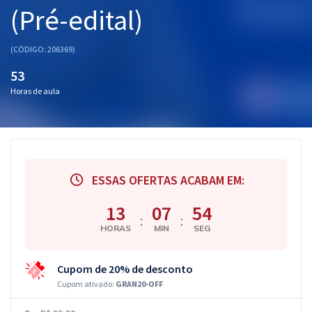
(Pré-edital)
(CÓDIGO: 206369)
53
Horas de aula
ESSAS OFERTAS ACABAM EM:
13
07
53
:
:
HORAS
MIN
SEG
Cupom de 20% de desconto
Cupom ativado:
GRAN20-OFF