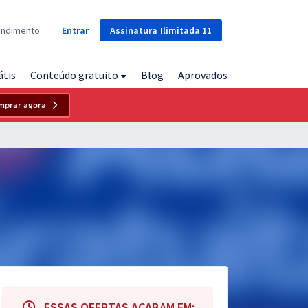
Assinatura
Ilimitada
11
endimento
Entrar
átis
Conteúdo gratuito
Blog
Aprovados
mprar agora
ESSAS OFERTAS ACABAM EM: