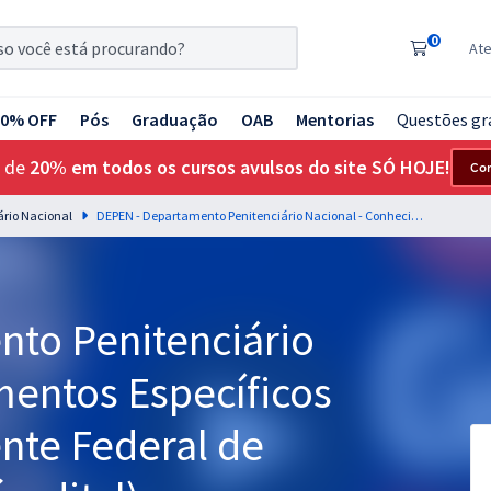
0
At
20% OFF
Pós
Graduação
OAB
Mentorias
Questões gr
 de
20% em todos os cursos avulsos do site SÓ HOJE!
Co
rio Nacional
DEPEN - Departamento Penitenciário Nacional - Conhecimentos Específicos para o Cargo de Agente Federal de Execução Penal (Pré-edital)
to Penitenciário
mentos Específicos
nte Federal de