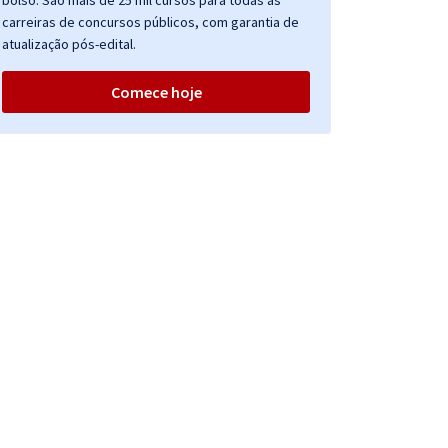
bolso. São mais de 25 mil cursos para todas as
carreiras de concursos públicos, com garantia de
atualização pós-edital.
Comece hoje