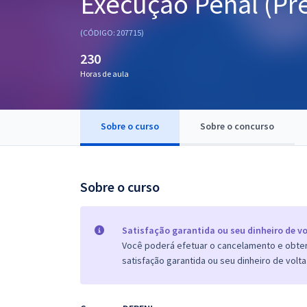
Execução Penal (Pré
Pós
(CÓDIGO: 207715)
Graduação
230
Horas de aula
OAB
Mentorias
Sobre o curso
Sobre o concurso
Questões grátis
Conteúdo gratuito
Sobre o curso
Blog
Aprovados
Satisfação garantida ou seu dinheiro de vo
Você poderá efetuar o cancelamento e obter 
satisfação garantida ou seu dinheiro de volta
Atendimento