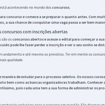
ue está acontecendo no mundo dos
concursos.
ara concurso e comece a se preparar o quanto antes. Com muita
os, a sua chance de conquistar uma vaga passa a ser bem maior
os concursos com inscrições abertas
s são os
concursos abertos e acesse o edital para começar a sua
ido pode lhe fazer perder a inscrição e ver o seu sonho se dis
 em andamento e até mesmo os previstos. Ter em mente os concurso
ais qualidade.
 maneira de estudar para o processo seletivo. Os nossos curso
uito bem como as bancas organizadoras trabalham. Conhecer a
tíssimo, pois cada uma tem a sua forma de administrar os proc
 a materiais exclusivos para o concurso em questão. São diversos 