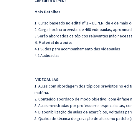
Concurso DEPEN!
Mais Detalhes:
1. Curso baseado no edital nº 1 – DEPEN, de 4 de maio 
2. Carga horária prevista: de 468 videoaulas, aproxima
3.Serão abordados os tópicos relevantes (não necessar
4. Material de apoio:
4.1 Slides para acompanhamento das videoaulas
4.2 Audioaulas
VIDEOAULAS:
1. Aulas com abordagem dos tópicos previstos no edita
matéria.
2. Conteúdo abordado de modo objetivo, com ênfase n
3. Aulas ministradas por professores especialistas, co
4. Disponibilização de aulas de exercícios, voltadas pa
5. Qualidade técnica de gravação de altíssimo padrão (