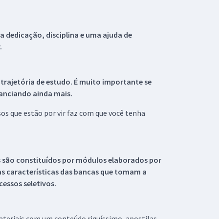
 dedicação, disciplina e uma ajuda de
.
 trajetória de estudo. É muito importante se
tanciando ainda mais.
s que estão por vir faz com que você tenha
s são constituídos por módulos elaborados por
s características das bancas que tomam a
essos seletivos.
materiais com um conteúdo riquíssimo, apostilas