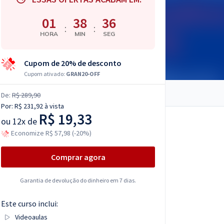
01
38
35
:
:
HORA
MIN
SEG
Cupom de 20% de desconto
Cupom ativado:
GRAN20-OFF
De:
R$ 289,90
Por:
R$ 231,92
à vista
R$ 19,33
ou
12x de
Economize R$ 57,98 (-20%)
Comprar agora
Garantia de devolução do dinheiro em 7 dias.
Este curso inclui:
Videoaulas