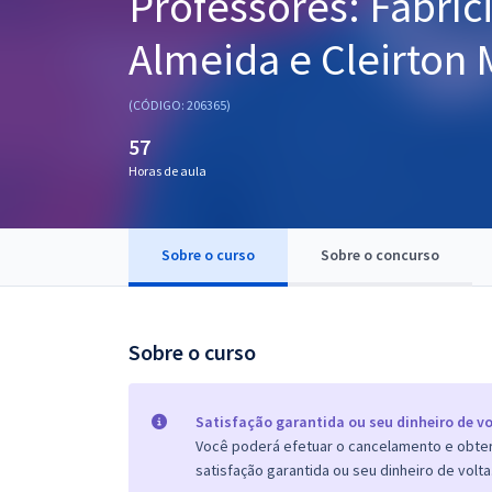
Professores: Fabríc
Pós
Almeida e Cleirton 
Graduação
(CÓDIGO: 206365)
OAB
57
Mentorias
Horas de aula
Questões grátis
Sobre o curso
Sobre o concurso
Conteúdo gratuito
Blog
Sobre o curso
Aprovados
Atendimento
Satisfação garantida ou seu dinheiro de vo
Você poderá efetuar o cancelamento e obter 
satisfação garantida ou seu dinheiro de volta