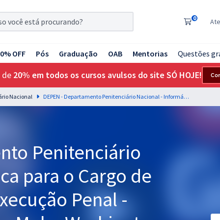
0
At
20% OFF
Pós
Graduação
OAB
Mentorias
Questões gr
 de
20% em todos os cursos avulsos do site SÓ HOJE!
Co
rio Nacional
DEPEN - Departamento Penitenciário Nacional - Informática para o Cargo de Agente Federal de Execução Penal - Professores: Fabrício Melo, Washington Almeida e Cleirton Monte (Pré-edital)
to Penitenciário
ica para o Cargo de
xecução Penal -