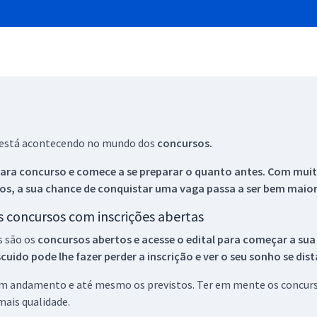
ue está acontecendo no mundo dos
concursos.
ara concurso e comece a se preparar o quanto antes. Com muita
os, a sua chance de conquistar uma vaga passa a ser bem maior
os concursos com inscrições abertas
s são os
concursos abertos e acesse o edital para começar a sua
ido pode lhe fazer perder a inscrição e ver o seu sonho se dis
 em andamento e até mesmo os previstos. Ter em mente os concurso
ais qualidade.