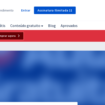
Assinatura
Ilimitada
11
endimento
Entrar
átis
Conteúdo gratuito
Blog
Aprovados
mprar agora