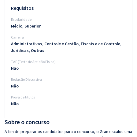
Requisitos
Escolaridade
Médio, Superior
Carreira
Administrativas, Controle e Gestão, Fiscais e de Controle,
Jurídicas, Outras
TAF (Teste de Aptidão Física)
Não
Redação Discursiva
Não
Prova de títulos
Não
Sobre o concurso
A fim de preparar os candidatos para o concurso, o Gran escalou uma