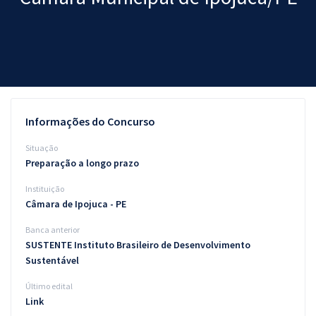
Pós
Graduação
OAB
Mentorias
Informações do Concurso
Questões grátis
Situação
Preparação a longo prazo
Conteúdo gratuito
Instituição
Blog
Câmara de Ipojuca - PE
Aprovados
Banca anterior
SUSTENTE Instituto Brasileiro de Desenvolvimento
Sustentável
Atendimento
Último edital
Link