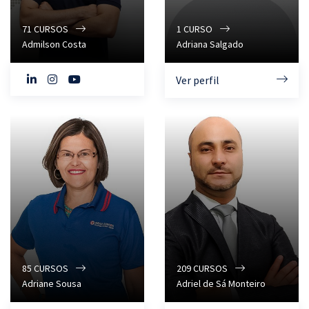
71
CURSOS
1
CURSO
Admilson Costa
Adriana Salgado
Ver perfil
85
CURSOS
209
CURSOS
Adriane Sousa
Adriel de Sá Monteiro