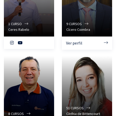
1
CURSO
9
CURSOS
Ceres Rabelo
Cícero Coimbra
Ver perfil
51
CURSOS
8
CURSOS
Cínthia de Bittencourt