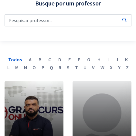
Busque por um professor
Pós
Graduação
OAB
Mentorias
Todos
A
B
C
D
E
F
G
H
I
J
K
Questões grátis
L
M
N
O
P
Q
R
S
T
U
V
W
X
Y
Z
Conteúdo gratuito
Blog
Aprovados
Atendimento