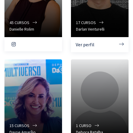
45
CURSOS
17
CURSOS
Danielle Rolim
Darlan Venturelli
Ver perfil
15
CURSOS
1
CURSO
Dayse Amarílio
Debora Batalha