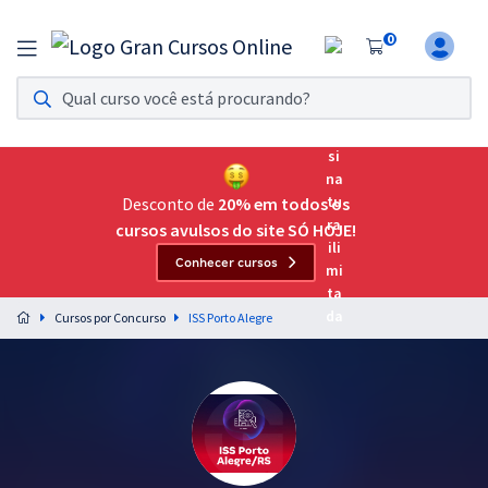
0
Assinatura Ilimitada 11
Acesso a todos os cursos. Teste grátis por 7 dias!
Assinatura OAB Até Passar
Acesso ilimitado a toda preparação para o Exame da
Desconto de
20% em todos os
Ordem, até você passar!
cursos avulsos do site SÓ HOJE!
Conhecer cursos
Residências Multiprofissionais
Preparação completa e intensiva para as principais
Cursos por Concurso
ISS Porto Alegre
residências em saúde do Brasil
Concursos
Assinatura Ilimitada
Cursos 20% OFF