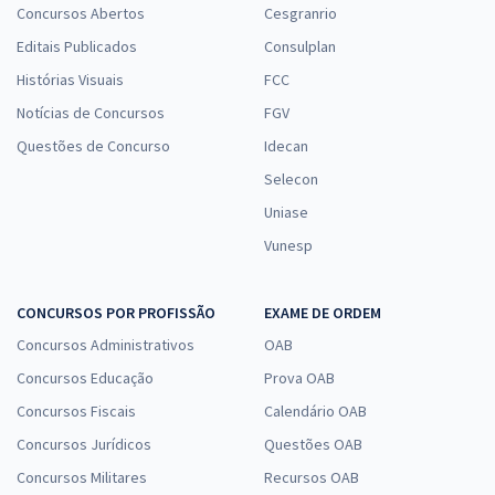
Concursos Abertos
Cesgranrio
Editais Publicados
Consulplan
Histórias Visuais
FCC
Notícias de Concursos
FGV
Questões de Concurso
Idecan
Selecon
Uniase
Vunesp
CONCURSOS POR PROFISSÃO
EXAME DE ORDEM
Concursos Administrativos
OAB
Concursos Educação
Prova OAB
Concursos Fiscais
Calendário OAB
Concursos Jurídicos
Questões OAB
Concursos Militares
Recursos OAB