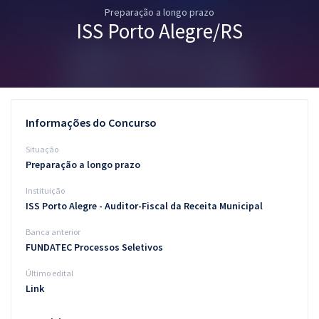
Preparação a longo prazo
Pós
ISS Porto Alegre/RS
Graduação
OAB
Mentorias
Informações do Concurso
Questões grátis
Situação
Preparação a longo prazo
Conteúdo gratuito
Instituição
Blog
ISS Porto Alegre - Auditor-Fiscal da Receita Municipal
Aprovados
Banca anterior
FUNDATEC Processos Seletivos
Atendimento
Último edital
Link