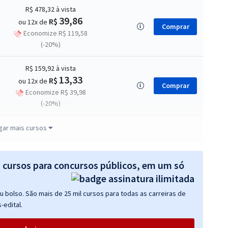
R$ 478,32
à vista
39,86
R$
ou 12x de
Comprar
Economize R$ 119,58
(-20%)
R$ 159,92
à vista
13,33
R$
ou 12x de
Comprar
Economize R$ 39,98
(-20%)
R$ 239,92
à vista
gar mais cursos
19,99
R$
ou 12x de
Comprar
Economize R$ 59,98
(-20%)
s cursos para concursos públicos, em um só
 bolso. São mais de 25 mil cursos para todas as carreiras de
-edital.