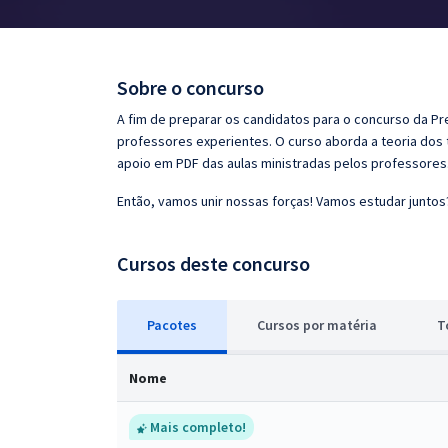
Pós
Graduação
Sobre o concurso
OAB
A fim de preparar os candidatos para o concurso da Pr
professores experientes. O curso aborda a teoria dos 
Mentorias
apoio em PDF das aulas ministradas pelos professores
Então, vamos unir nossas forças! Vamos estudar juntos
Questões grátis
Conteúdo gratuito
Cursos deste concurso
Blog
Pacotes
Cursos
p
or matéria
T
Aprovados
Nome
Atendimento
Mais completo!