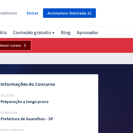
Assinatura
Ilimitada
11
endimento
Entrar
átis
Conteúdo gratuito
Blog
Aprovados
hecer cursos
Informações do Concurso
Situação
Preparação a longo prazo
Instituição
Prefeitura de Guarulhos - SP
Banca anterior