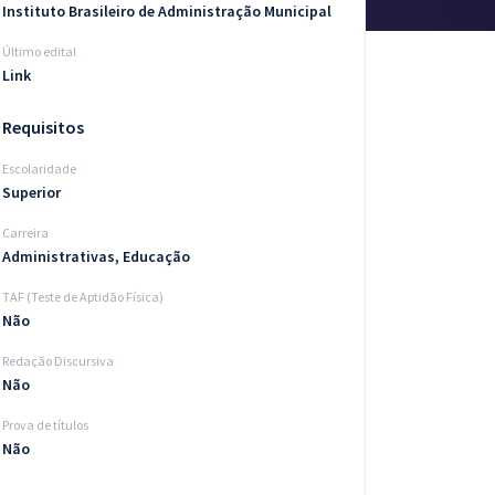
Instituto Brasileiro de Administração Municipal
Último edital
Link
Requisitos
Escolaridade
Superior
Carreira
Administrativas, Educação
TAF (Teste de Aptidão Física)
Não
Redação Discursiva
Não
Prova de títulos
Não