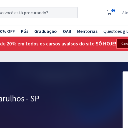
0
At
20% OFF
Pós
Graduação
OAB
Mentorias
Questões gr
 de
20% em todos os cursos avulsos do site SÓ HOJE!
Con
arulhos - SP