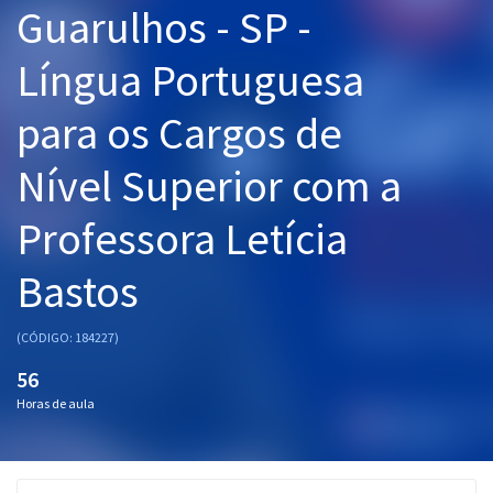
Guarulhos - SP -
Pós
Língua Portuguesa
Graduação
para os Cargos de
OAB
Nível Superior com a
Mentorias
Professora Letícia
Questões grátis
Conteúdo gratuito
Bastos
Blog
(CÓDIGO: 184227)
Aprovados
56
Horas de aula
Atendimento