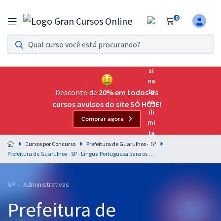
0
Assinatura Ilimitada 11
Acesso a todos os cursos. Teste grátis por 7 dias!
Assinatura OAB Até Passar
Acesso ilimitado a toda preparação para o Exame da
Desconto de
20% em todos os
Ordem, até você passar!
cursos avulsos do site SÓ HOJE!
Comprar agora
Residências Multiprofissionais
Preparação completa e intensiva para as principais
Cursos por Concurso
Prefeitura de Guarulhos - SP
residências em saúde do Brasil
Prefeitura de Guarulhos - SP - Língua Portuguesa para os Cargos de Nível Superior com a Professora Letícia Bastos
Concursos
SP - Administrativas
Assinatura Ilimitada
Prefeitura de
Cursos 20% OFF