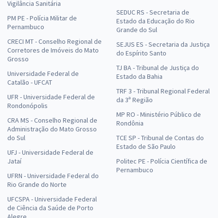
Vigilância Sanitária
SEDUC RS - Secretaria de
PM PE - Polícia Militar de
Estado da Educação do Rio
Pernambuco
Grande do Sul
CRECI MT - Conselho Regional de
SEJUS ES - Secretaria da Justiça
Corretores de Imóveis do Mato
do Espírito Santo
Grosso
TJ BA - Tribunal de Justiça do
Universidade Federal de
Estado da Bahia
Catalão - UFCAT
TRF 3 - Tribunal Regional Federal
UFR - Universidade Federal de
da 3ª Região
Rondonópolis
MP RO - Ministério Público de
CRA MS - Conselho Regional de
Rondônia
Administração do Mato Grosso
do Sul
TCE SP - Tribunal de Contas do
Estado de São Paulo
UFJ - Universidade Federal de
Jataí
Politec PE - Polícia Científica de
Pernambuco
UFRN - Universidade Federal do
Rio Grande do Norte
UFCSPA - Universidade Federal
de Ciência da Saúde de Porto
Alegre