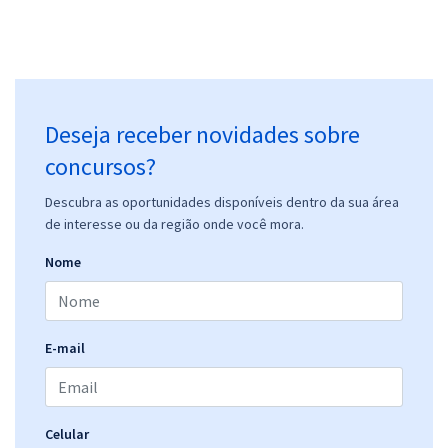
UFR - Universidade Federal de Rondonópolis - Conhecimentos
Específicos Para o Cargo Assistente Social com a Equipe Gran
R$ 306,24
à vista
25,52
R$
ou 12x de
Deseja receber novidades sobre
Economize R$ 76,56 (-20%)
concursos?
Comprar
Descubra as oportunidades disponíveis dentro da sua área
de interesse ou da região onde você mora.
Nome
UFR - Universidade Federal de Rondonópolis - Nutricionista
R$ 306,24
à vista
25,52
R$
ou 12x de
Economize R$ 76,56 (-20%)
E-mail
Comprar
Celular