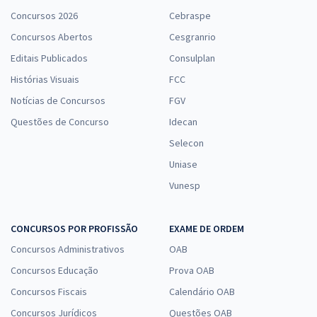
Concursos 2026
Cebraspe
Concursos Abertos
Cesgranrio
Editais Publicados
Consulplan
Histórias Visuais
FCC
Notícias de Concursos
FGV
Questões de Concurso
Idecan
Selecon
Uniase
Vunesp
CONCURSOS POR PROFISSÃO
EXAME DE ORDEM
Concursos Administrativos
OAB
Concursos Educação
Prova OAB
Concursos Fiscais
Calendário OAB
Concursos Jurídicos
Questões OAB