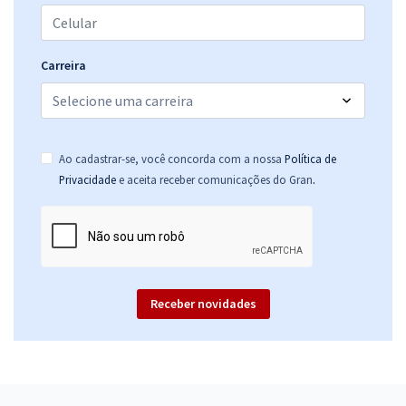
UFR - Universidade Federal de Rondonópolis - Conhecimentos
Específicos para o Cargo de Nutricionista
Carreira
R$ 306,24
à vista
25,52
R$
ou 12x de
Economize R$ 76,56 (-20%)
Comprar
Ao cadastrar-se, você concorda com a nossa
Política de
.
Privacidade
e aceita receber comunicações do Gran
Receber novidades