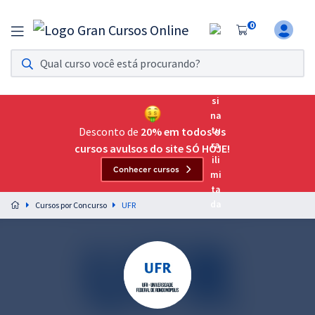
0
Assinatura Ilimitada 11
Acesso a todos os cursos. Teste grátis por 7 dias!
Assinatura OAB Até Passar
Acesso ilimitado a toda preparação para o Exame da
Desconto de
20% em todos os
Ordem, até você passar!
cursos avulsos do site SÓ HOJE!
Conhecer cursos
Residências Multiprofissionais
Preparação completa e intensiva para as principais
Cursos por Concurso
UFR
residências em saúde do Brasil
Concursos
Assinatura Ilimitada
Cursos 20% OFF