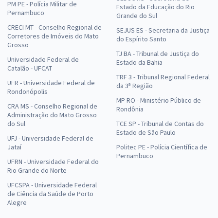
PM PE - Polícia Militar de
Estado da Educação do Rio
Pernambuco
Grande do Sul
CRECI MT - Conselho Regional de
SEJUS ES - Secretaria da Justiça
Corretores de Imóveis do Mato
do Espírito Santo
Grosso
TJ BA - Tribunal de Justiça do
Universidade Federal de
Estado da Bahia
Catalão - UFCAT
TRF 3 - Tribunal Regional Federal
UFR - Universidade Federal de
da 3ª Região
Rondonópolis
MP RO - Ministério Público de
CRA MS - Conselho Regional de
Rondônia
Administração do Mato Grosso
do Sul
TCE SP - Tribunal de Contas do
Estado de São Paulo
UFJ - Universidade Federal de
Jataí
Politec PE - Polícia Científica de
Pernambuco
UFRN - Universidade Federal do
Rio Grande do Norte
UFCSPA - Universidade Federal
de Ciência da Saúde de Porto
Alegre