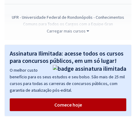
UFR - Universidade Federal de Rondonópolis - Conhecimentos
Comuns para Todos os Cargos com a Equipe Gran
Carregar mais cursos
R$ 306,24
à vista
25,52
R$
ou 12x de
Economize R$ 76,56 (-20%)
Assinatura Ilimitada: acesse todos os cursos
Comprar
para concursos públicos, em um só lugar!
O melhor custo
benefício para os seus estudos e seu bolso. São mais de 25 mil
cursos para todas as carreiras de concursos públicos, com
UFR - Universidade Federal de Rondonópolis - Assistente Social
garantia de atualização pós-edital.
R$ 479,92
à vista
39,99
R$
ou 12x de
Comece hoje
Economize R$ 119,98 (-20%)
Comprar