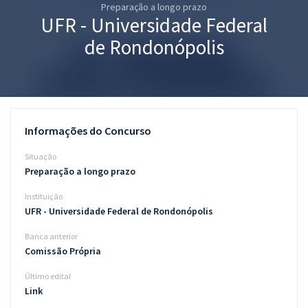
Preparação a longo prazo
Pós
UFR - Universidade Federal
Graduação
de Rondonópolis
OAB
Mentorias
Informações do Concurso
Questões grátis
Situação
Conteúdo gratuito
Preparação a longo prazo
Instituição
Blog
UFR - Universidade Federal de Rondonópolis
Aprovados
Banca anterior
Comissão Própria
Atendimento
Último edital
Link