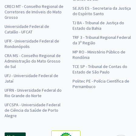
CRECI MT - Conselho Regional de
SEJUS ES - Secretaria da Justiça
Corretores de Imóveis do Mato
do Espírito Santo
Grosso
TJ BA - Tribunal de Justiça do
Universidade Federal de
Estado da Bahia
Catalão - UFCAT
TRF 3 - Tribunal Regional Federal
UFR - Universidade Federal de
da 3ª Região
Rondonópolis
MP RO - Ministério Público de
CRA MS - Conselho Regional de
Rondônia
Administração do Mato Grosso
do Sul
TCE SP - Tribunal de Contas do
Estado de São Paulo
UFJ - Universidade Federal de
Jataí
Politec PE - Polícia Científica de
Pernambuco
UFRN - Universidade Federal do
Rio Grande do Norte
UFCSPA - Universidade Federal
de Ciência da Saúde de Porto
Alegre