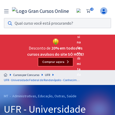
0
Assinatura Ilimitada 11
Acesso a todos os cursos. Teste grátis por 7 dias!
Assinatura OAB Até Passar
Acesso ilimitado a toda preparação para o Exame da
Desconto de
20% em todos os
Ordem, até você passar!
cursos avulsos do site SÓ HOJE!
Comprar agora
Residências Multiprofissionais
Preparação completa e intensiva para as principais
Cursos por Concurso
UFR
residências em saúde do Brasil
UFR - Universidade Federal de Rondonópolis - Conhecimentos Comuns para Todos os Cargos com a Equipe Gran
Concursos
MT - Administrativas, Educação, Outras, Saúde
Assinatura Ilimitada
UFR - Universidade
Cursos 20% OFF