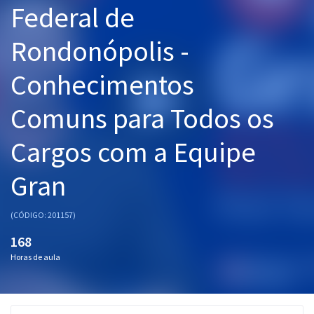
Federal de
Pós
Rondonópolis -
Graduação
Conhecimentos
OAB
Comuns para Todos os
Mentorias
Cargos com a Equipe
Questões grátis
Conteúdo gratuito
Gran
Blog
(CÓDIGO: 201157)
Aprovados
168
Horas de aula
Atendimento