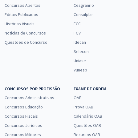
Concursos Abertos
Cesgranrio
Editais Publicados
Consulplan
Histórias Visuais
FCC
Notícias de Concursos
FGV
Questões de Concurso
Idecan
Selecon
Uniase
Vunesp
CONCURSOS POR PROFISSÃO
EXAME DE ORDEM
Concursos Administrativos
OAB
Concursos Educação
Prova OAB
Concursos Fiscais
Calendário OAB
Concursos Jurídicos
Questões OAB
Concursos Militares
Recursos OAB