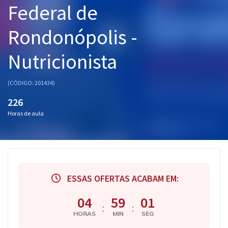
Federal de
Pós
Rondonópolis -
Graduação
Nutricionista
OAB
Mentorias
(CÓDIGO: 201434)
226
Questões grátis
Horas de aula
Conteúdo gratuito
Blog
Aprovados
ESSAS OFERTAS ACABAM EM:
Atendimento
04
59
00
:
:
HORAS
MIN
SEG