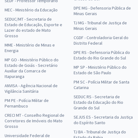
SEDF - Professor Temporário
DPE MG - Defensoria Pública de
MEC - Ministério da Educação
Minas Gerais
SEDUC/MT - Secretaria de
TJ MG - Tribunal de Justiça de
Estado de Educação, Esporte e
Minas Gerais
Lazer do estado de Mato
Grosso
CGDF - Controladoria Geral do
Distrito Federal
MME - Ministério de Minas e
Energia
DPE RS - Defensoria Pública do
Estado do Rio Grande do Sul
MP GO - Ministério Público do
Estado de Goiás - Secretário
MP SP - Ministério Público do
Auxiliar da Comarca de
Estado de São Paulo
Itapuranga
PM SC - Polícia Militar de Santa
ANVISA - Agência Nacional de
Catarina
Vigilância Sanitária
SEDUC RS - Secretaria de
PM PE - Polícia Militar de
Estado da Educação do Rio
Pernambuco
Grande do Sul
CRECI MT - Conselho Regional de
SEJUS ES - Secretaria da Justiça
Corretores de Imóveis do Mato
do Espírito Santo
Grosso
TJ BA - Tribunal de Justiça do
Universidade Federal de
Estado da Bahia