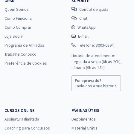
GRAN
SUPORTE
Quem Somos
Central de ajuda
Como Funciona
Chat
Como Comprar
WhatsApp
Loja Social
E-mail
Programa de Afiliados
Telefone: 3003-0894
Trabalhe Conosco
Horário de atendimento:
segunda a sexta (8h às 20h),
Preferência de Cookies
sábado (9h às 13h).
Foi aprovado?
Envie-nos a sua história!
CURSOS ONLINE
PÁGINAS ÚTEIS
Assinatura Ilimitada
Depoimentos
Coaching para Concursos
Material Grátis