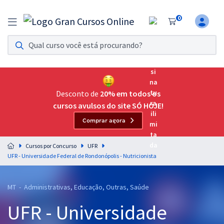
0
Assinatura Ilimitada 11
Acesso a todos os cursos. Teste grátis por 7 dias!
Assinatura OAB Até Passar
Acesso ilimitado a toda preparação para o Exame da
Desconto de
20% em todos os
Ordem, até você passar!
cursos avulsos do site SÓ HOJE!
Comprar agora
Residências Multiprofissionais
Preparação completa e intensiva para as principais
Cursos por Concurso
UFR
residências em saúde do Brasil
UFR - Universidade Federal de Rondonópolis - Nutricionista
Concursos
MT - Administrativas, Educação, Outras, Saúde
Assinatura Ilimitada
UFR - Universidade
Cursos 20% OFF