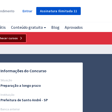
Assinatura
Ilimitada
11
endimento
Entrar
átis
Conteúdo gratuito
Blog
Aprovados
hecer cursos
Informações do Concurso
Situação
Preparação a longo prazo
Instituição
Prefeitura de Santo André - SP
Banca anterior