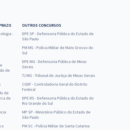
 PRAZO
OUTROS CONCURSOS
ologia -
DPE SP - Defensoria Pública do Estado de
São Paulo
PM MS - Polícia Militar de Mato Grosso do
Sul
DPE MG - Defensoria Pública de Minas
de
Gerais
ado de
TJ MG - Tribunal de Justiça de Minas Gerais
a
CGDF - Controladoria Geral do Distrito
Federal
do de
arca de
DPE RS - Defensoria Pública do Estado do
Rio Grande do Sul
ncia
MP SP - Ministério Público do Estado de
São Paulo
uco
PM SC - Polícia Militar de Santa Catarina