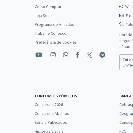
Como Comprar
Wha
Loja Social
E-ma
Programa de Afiliados
Tel
Trabalhe Conosco
Horário
segunda
Preferência de Cookies
sábado 
Foi a
Envie-
CONCURSOS PÚBLICOS
BANCA
Concursos 2026
Cebras
Concursos Abertos
Cesgra
Editais Publicados
Consulp
Histórias Visuais
FCC