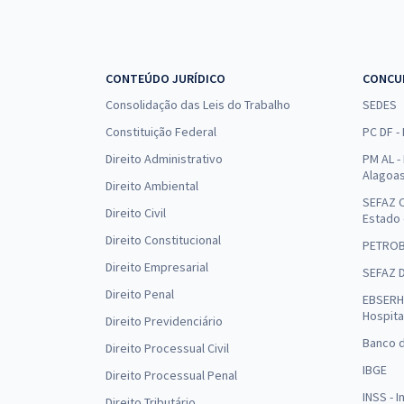
CONTEÚDO JURÍDICO
CONCU
Consolidação das Leis do Trabalho
SEDES
Constituição Federal
PC DF -
Direito Administrativo
PM AL - 
Alagoa
Direito Ambiental
SEFAZ C
Direito Civil
Estado
Direito Constitucional
PETRO
Direito Empresarial
SEFAZ 
Direito Penal
EBSERH 
Hospita
Direito Previdenciário
Banco d
Direito Processual Civil
IBGE
Direito Processual Penal
INSS - 
Direito Tributário