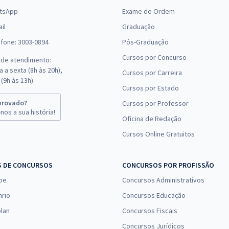
tsApp
Exame de Ordem
il
Graduação
efone: 3003-0894
Pós-Graduação
Cursos por Concurso
 de atendimento:
 a sexta (8h às 20h),
Cursos por Carreira
(9h às 13h).
Cursos por Estado
provado?
Cursos por Professor
nos a sua história!
Oficina de Redação
Cursos Online Gratuitos
S DE CONCURSOS
CONCURSOS POR PROFISSÃO
pe
Concursos Administrativos
nrio
Concursos Educação
lan
Concursos Fiscais
Concursos Jurídicos