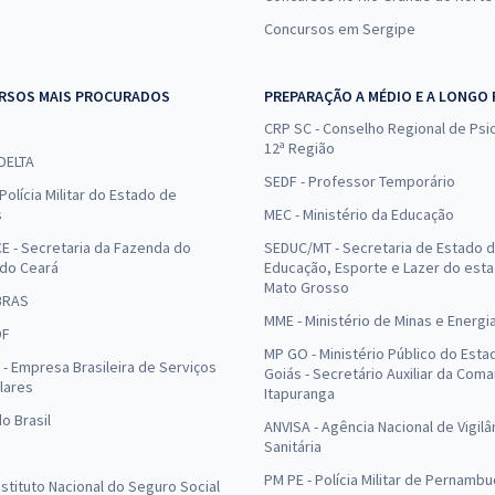
Concursos em Sergipe
RSOS MAIS PROCURADOS
PREPARAÇÃO A MÉDIO E A LONGO
CRP SC - Conselho Regional de Psic
12ª Região
 DELTA
SEDF - Professor Temporário
Polícia Militar do Estado de
s
MEC - Ministério da Educação
E - Secretaria da Fazenda do
SEDUC/MT - Secretaria de Estado 
 do Ceará
Educação, Esporte e Lazer do est
Mato Grosso
BRAS
MME - Ministério de Minas e Energi
DF
MP GO - Ministério Público do Esta
- Empresa Brasileira de Serviços
Goiás - Secretário Auxiliar da Com
lares
Itapuranga
o Brasil
ANVISA - Agência Nacional de Vigilâ
Sanitária
PM PE - Polícia Militar de Pernamb
Instituto Nacional do Seguro Social