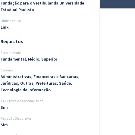
Fundação para o Vestibular da Universidade
Estadual Paulista
Último edital
Link
Requisitos
Escolaridade
Fundamental, Médio, Superior
Carreira
Administrativas, Financeiras e Bancárias,
Jurídicas, Outras, Prefeituras, Saúde,
Tecnologia da Informação
TAF (Teste de Aptidão Física)
Sim
Redação Discursiva
Sim