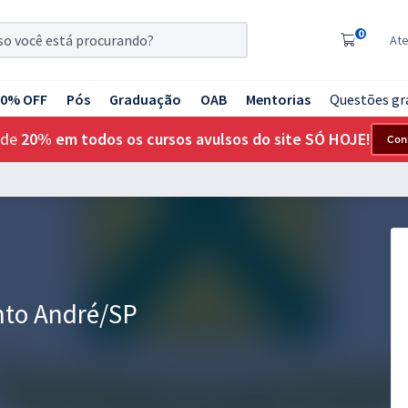
0
At
20% OFF
Pós
Graduação
OAB
Mentorias
Questões gr
 de
20% em todos os cursos avulsos do site SÓ HOJE!
Con
nto André/SP