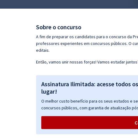
Pós
Graduação
Sobre o concurso
OAB
A fim de preparar os candidatos para o concurso da Pr
professores experientes em concursos públicos. O cur
Mentorias
editais.
Então, vamos unir nossas forças! Vamos estudar juntos
Questões grátis
Conteúdo gratuito
Assinatura Ilimitada: acesse todos o
Blog
lugar!
Aprovados
O melhor custo benefício para os seus estudos e seu
concursos públicos, com garantia de atualização pós
Atendimento
C