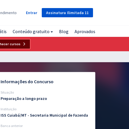
Assinatura
Ilimitada
11
endimento
Entrar
átis
Conteúdo gratuito
Blog
Aprovados
hecer cursos
Informações do Concurso
Situação
Preparação a longo prazo
Instituição
ISS Cuiabá/MT - Secretaria Municipal de Fazenda
Banca anterior