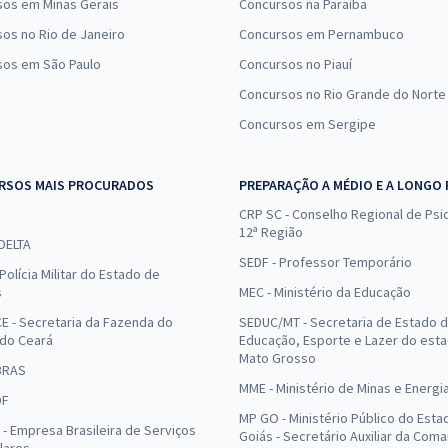
sos em Minas Gerais
Concursos na Paraíba
os no Rio de Janeiro
Concursos em Pernambuco
sos em São Paulo
Concursos no Piauí
Concursos no Rio Grande do Norte
Concursos em Sergipe
RSOS MAIS PROCURADOS
PREPARAÇÃO A MÉDIO E A LONGO
CRP SC - Conselho Regional de Psic
12ª Região
 DELTA
SEDF - Professor Temporário
Polícia Militar do Estado de
s
MEC - Ministério da Educação
E - Secretaria da Fazenda do
SEDUC/MT - Secretaria de Estado 
 do Ceará
Educação, Esporte e Lazer do est
Mato Grosso
BRAS
MME - Ministério de Minas e Energi
DF
MP GO - Ministério Público do Esta
- Empresa Brasileira de Serviços
Goiás - Secretário Auxiliar da Com