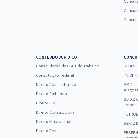
Concur
Concurs
Concur
CONTEÚDO JURÍDICO
CONCU
Consolidação das Leis do Trabalho
SEDES
Constituição Federal
PC DF -
Direito Administrativo
PM AL - 
Alagoa
Direito Ambiental
SEFAZ C
Direito Civil
Estado
Direito Constitucional
PETRO
Direito Empresarial
SEFAZ 
Direito Penal
EBSERH 