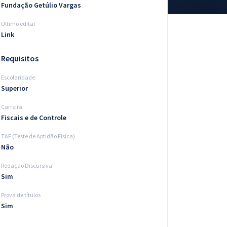
Fundação Getúlio Vargas
Último edital
Link
Requisitos
Escolaridade
Superior
Carreira
Fiscais e de Controle
TAF (Teste de Aptidão Física)
Não
Redação Discursiva
Sim
Prova de títulos
Sim