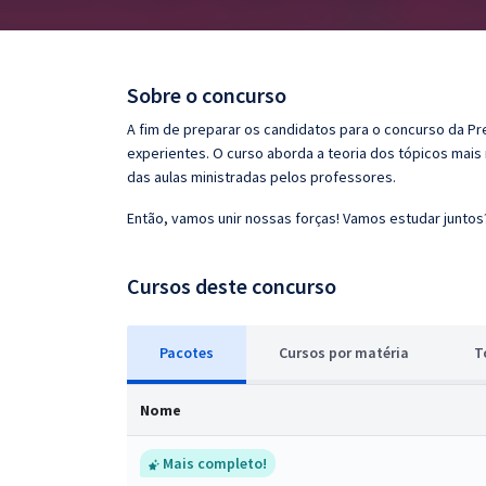
Pós
Graduação
Sobre o concurso
OAB
A fim de preparar os candidatos para o concurso da P
experientes. O curso aborda a teoria dos tópicos mais
Mentorias
das aulas ministradas pelos professores.
Então, vamos unir nossas forças! Vamos estudar juntos
Questões grátis
Conteúdo gratuito
Cursos deste concurso
Blog
Pacotes
Cursos
p
or matéria
T
Aprovados
Nome
Atendimento
Mais completo!