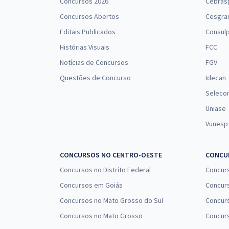
Concursos 2026
Cebras
Concursos Abertos
Cesgra
Editais Publicados
Consulp
Histórias Visuais
FCC
Notícias de Concursos
FGV
Questões de Concurso
Idecan
Seleco
Uniase
Vunesp
CONCURSOS NO CENTRO-OESTE
CONCUR
Concursos no Distrito Federal
Concur
Concursos em Goiás
Concurs
Concursos no Mato Grosso do Sul
Concurs
Concursos no Mato Grosso
Concurs