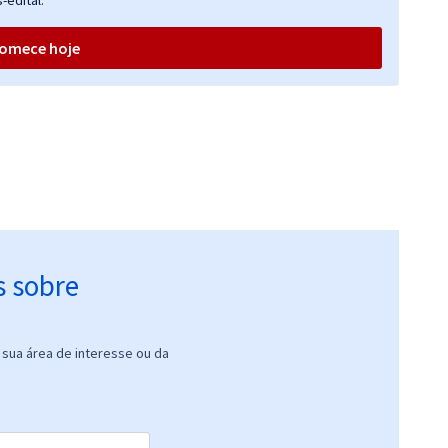
-edital.
omece hoje
s sobre
sua área de interesse ou da