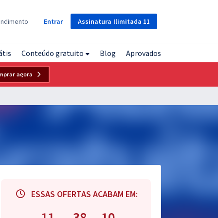
Assinatura
Ilimitada
11
endimento
Entrar
átis
Conteúdo gratuito
Blog
Aprovados
mprar agora
ESSAS OFERTAS ACABAM EM:
11
38
09