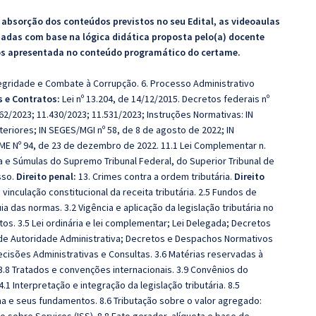
bsorção dos conteúdos previstos no seu Edital, as videoaulas
zadas com base na lógica didática proposta pelo(a) docente
os apresentada no conteúdo programático do certame.
ntegridade e Combate à Corrupção. 6. Processo Administrativo
s e Contratos:
Lei nº 13.204, de 14/12/2015. Decretos federais nº
62/2023; 11.430/2023; 11.531/2023; Instruções Normativas: IN
teriores; IN SEGES/MGI nº 58, de 8 de agosto de 2022; IN
ME Nº 94, de 23 de dezembro de 2022. 11.1 Lei Complementar n.
 e Súmulas do Supremo Tribunal Federal, do Superior Tribunal de
sso.
Direito penal:
13. Crimes contra a ordem tributária.
Direito
 vinculação constitucional da receita tributária. 2.5 Fundos de
uia das normas. 3.2 Vigência e aplicação da legislação tributária no
tos. 3.5 Lei ordinária e lei complementar; Lei Delegada; Decretos
de Autoridade Administrativa; Decretos e Despachos Normativos
ecisões Administrativas e Consultas. 3.6 Matérias reservadas à
3.8 Tratados e convenções internacionais. 3.9 Convênios do
.1 Interpretação e integração da legislação tributária. 8.5
ma e seus fundamentos. 8.6 Tributação sobre o valor agregado: