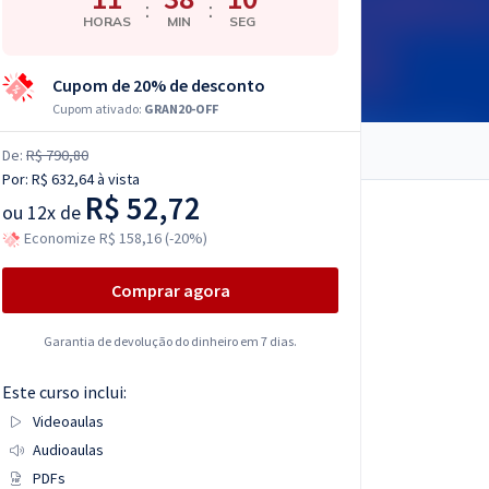
:
:
HORAS
MIN
SEG
Cupom de 20% de desconto
Cupom ativado:
GRAN20-OFF
De:
R$ 790,80
Por:
R$ 632,64
à vista
R$ 52,72
ou
12x de
Economize R$ 158,16 (-20%)
Comprar agora
Garantia de devolução do dinheiro em 7 dias.
Este curso inclui:
Videoaulas
Audioaulas
PDFs