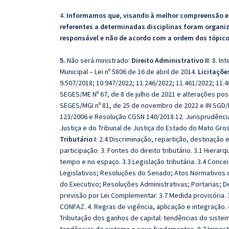
4.
Informamos que, visando à melhor compreensão e a
referentes a determinadas disciplinas foram organi
responsável e não de acordo com a ordem dos tópic
5.
Não será ministrado:
Direito Administrativo II
: 8. I
Municipal – Lei nº 5806 de 16 de abril de 2014.
Licitaçõe
9.507/2018; 10.947/2022; 11.246/2022; 11.461/2022; 11.4
SEGES/ME Nº 67, de 8 de julho de 2021 e alterações pos
SEGES/MGI nº 81, de 25 de novembro de 2022 e IN SGD/
123/2006 e Resolução CGSN 140/2018.12. Jurisprudência
Justiça e do Tribunal de Justiça do Estado do Mato Gro
Tributário I
: 2.4 Discriminação, repartição, destinação e
participação. 3. Fontes do direito tributário. 3.1 Hierarq
tempo e no espaço. 3.3 Legislação tributária. 3.4 Concei
Legislativos; Resoluções do Senado; Atos Normativos 
do Executivo; Resoluções Administrativas; Portarias; D
previsão por Lei Complementar. 3.7 Medida provisória. 
CONFAZ. 4. Regras de vigência, aplicação e integração. 4
Tributação dos ganhos de capital: tendências do siste