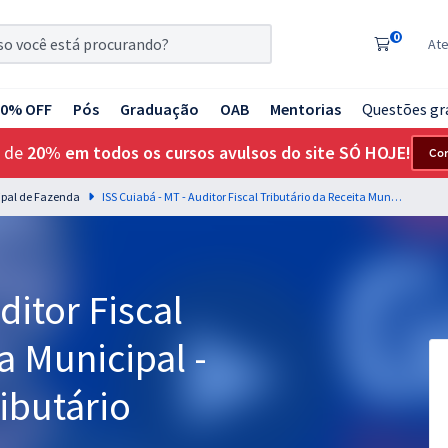
0
At
20% OFF
Pós
Graduação
OAB
Mentorias
Questões gr
 de
20% em todos os cursos avulsos do site SÓ HOJE!
Co
ipal de Fazenda
ISS Cuiabá - MT - Auditor Fiscal Tributário da Receita Municipal - Direito/ Processo Tributário
ditor Fiscal
a Municipal -
ibutário