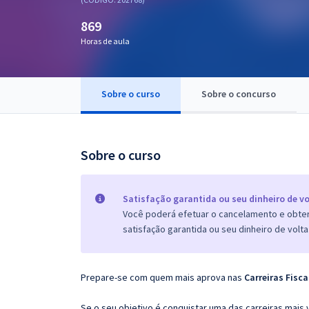
Pós
869
Graduação
Horas de aula
OAB
Sobre o curso
Sobre o concurso
Mentorias
Questões grátis
Sobre o curso
Conteúdo gratuito
Blog
Satisfação garantida ou seu dinheiro de vo
Você poderá efetuar o cancelamento e obter 
Aprovados
satisfação garantida ou seu dinheiro de volta
Atendimento
Prepare-se com quem mais aprova nas
Carreiras Fisca
Se o seu objetivo é conquistar uma das carreiras mais 