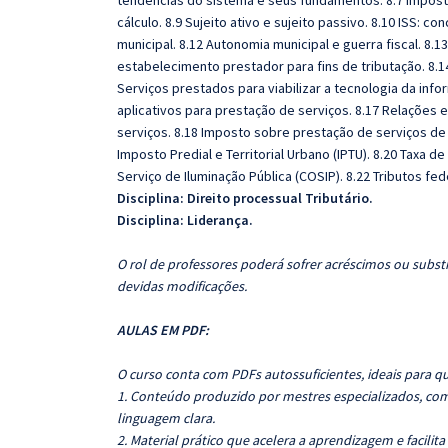
tendências do sistema e seus fundamentos. 8.7 Imposto 
cálculo. 8.9 Sujeito ativo e sujeito passivo. 8.10 ISS:
municipal. 8.12 Autonomia municipal e guerra fiscal. 8
estabelecimento prestador para fins de tributação. 8.14
Serviços prestados para viabilizar a tecnologia da inf
aplicativos para prestação de serviços. 8.17 Relações
serviços. 8.18 Imposto sobre prestação de serviços de 
Imposto Predial e Territorial Urbano (IPTU). 8.20 Taxa d
Serviço de Iluminação Pública (COSIP). 8.22 Tributos fed
Disciplina: Direito processual Tributário.
Disciplina: Liderança.
O rol de professores poderá sofrer acréscimos ou substi
devidas modificações.
AULAS EM PDF:
O curso conta com PDFs autossuficientes, ideais para q
1. Conteúdo produzido por mestres especializados, com
linguagem clara.
2. Material prático que acelera a aprendizagem e facilita