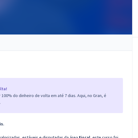
lta!
100% do dinheiro de volta em até 7 dias. Aqui, no Gran, é
.
is.
valorizadas, estáveis e disputadas da área
Fiscal
, este curso foi