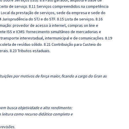
sobre Serviços (ISS). 8.8 Fato gerador, alíquota e base de
 conceito de serviço. 8.11 Serviços compreendidos na competência
.13 Local da prestação de serviços, sede da empresa e sede do
 Jurisprudência do STJ e do STF. 8.15 Lista de serviços. 8.16
ormação: provedor de acesso à internet, compras on line e
 ente ISS e ICMS: fornecimento simultâneo de mercadorias e
transporte interestadual, intermunicipal e de comunicações. 8.19
e coleta de resíduo sólido. 8.21 Contribuição para Custeio do
erais. 8.23 Tributos estaduais.
tuições por motivos de força maior, ficando a cargo do Gran as
uem busca objetividade e alto rendimento:
 leitura como recurso didático completo e
 revisões.