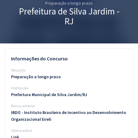
Preparação a longo prazo
Pós
Prefeitura de Silva Jardim -
Graduação
RJ
OAB
Mentorias
Informações do Concurso
Questões grátis
Situação
Conteúdo gratuito
Preparação a longo prazo
Instituição
Blog
Prefeitura Municipal de Silva Jardim/RJ
Aprovados
Banca anterior
IBDO - Instituto Brasileiro de Incentivo ao Desenvolvimento
Atendimento
Organizacional Eireli
Último edital
Link