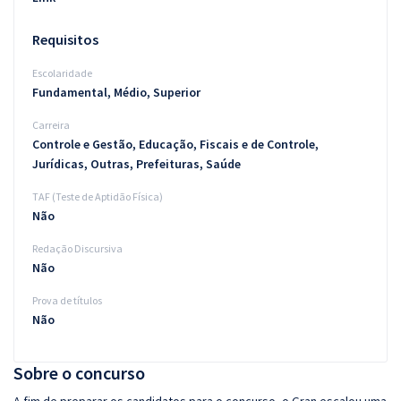
Requisitos
Escolaridade
Fundamental, Médio, Superior
Carreira
Controle e Gestão, Educação, Fiscais e de Controle,
Jurídicas, Outras, Prefeituras, Saúde
TAF (Teste de Aptidão Física)
Não
Redação Discursiva
Não
Prova de títulos
Não
Sobre o concurso