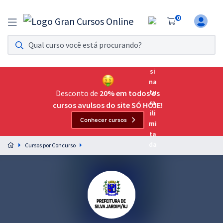
0
Assinatura Ilimitada 11
Acesso a todos os cursos. Teste grátis por 7 dias!
Assinatura OAB Até Passar
Acesso ilimitado a toda preparação para o Exame da
Desconto de
20% em todos os
Ordem, até você passar!
cursos avulsos do site SÓ HOJE!
Conhecer cursos
Residências Multiprofissionais
Preparação completa e intensiva para as principais
Cursos por Concurso
residências em saúde do Brasil
Concursos
Assinatura Ilimitada
Cursos 20% OFF