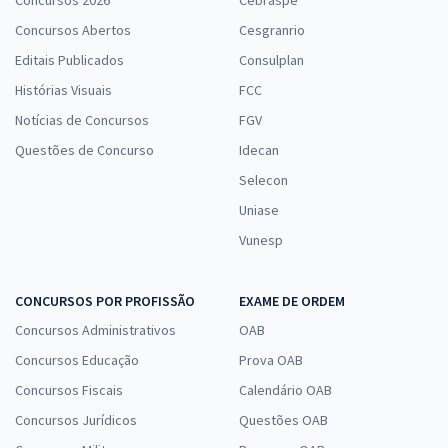
Concursos 2026
Cebraspe
Concursos Abertos
Cesgranrio
Editais Publicados
Consulplan
Histórias Visuais
FCC
Notícias de Concursos
FGV
Questões de Concurso
Idecan
Selecon
Uniase
Vunesp
CONCURSOS POR PROFISSÃO
EXAME DE ORDEM
Concursos Administrativos
OAB
Concursos Educação
Prova OAB
Concursos Fiscais
Calendário OAB
Concursos Jurídicos
Questões OAB