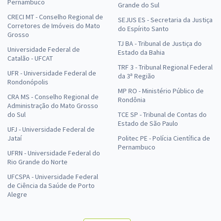
Pernambuco
Grande do Sul
CRECI MT - Conselho Regional de
SEJUS ES - Secretaria da Justiça
Corretores de Imóveis do Mato
do Espírito Santo
Grosso
TJ BA - Tribunal de Justiça do
Universidade Federal de
Estado da Bahia
Catalão - UFCAT
TRF 3 - Tribunal Regional Federal
UFR - Universidade Federal de
da 3ª Região
Rondonópolis
MP RO - Ministério Público de
CRA MS - Conselho Regional de
Rondônia
Administração do Mato Grosso
do Sul
TCE SP - Tribunal de Contas do
Estado de São Paulo
UFJ - Universidade Federal de
Jataí
Politec PE - Polícia Científica de
Pernambuco
UFRN - Universidade Federal do
Rio Grande do Norte
UFCSPA - Universidade Federal
de Ciência da Saúde de Porto
Alegre