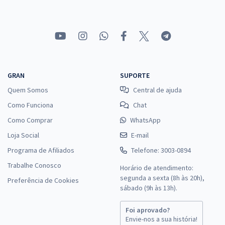
R$ 255,84
à vista
21,32
R$
ou 12x de
Economize R$ 63,96 (-20%)
Comprar
GRAN
SUPORTE
Quem Somos
Central de ajuda
TRE MS - Tribunal Regional Eleitoral do Mato Grosso do Sul -
Como Funciona
Chat
Conhecimentos Específicos para o Cargo: Analista Judiciário - Área:
Como Comprar
WhatsApp
Administrativa
Loja Social
E-mail
R$ 319,84
à vista
26,65
Programa de Afiliados
Telefone: 3003-0894
R$
ou 12x de
Economize R$ 79,96 (-20%)
Trabalhe Conosco
Horário de atendimento:
segunda a sexta (8h às 20h),
Preferência de Cookies
Comprar
sábado (9h às 13h).
Foi aprovado?
Envie-nos a sua história!