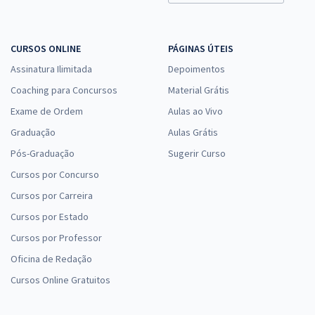
TRE MS - Tribunal Regional Eleitoral do Mato Grosso do Sul - Analista
Judiciário - Área Judiciária
R$ 632,64
à vista
CURSOS ONLINE
PÁGINAS ÚTEIS
52,72
R$
ou 12x de
Assinatura Ilimitada
Depoimentos
Economize R$ 158,16 (-20%)
Coaching para Concursos
Material Grátis
Comprar
Exame de Ordem
Aulas ao Vivo
Graduação
Aulas Grátis
Pós-Graduação
Sugerir Curso
Cursos por Concurso
Cursos por Carreira
Cursos por Estado
Cursos por Professor
Oficina de Redação
Cursos Online Gratuitos