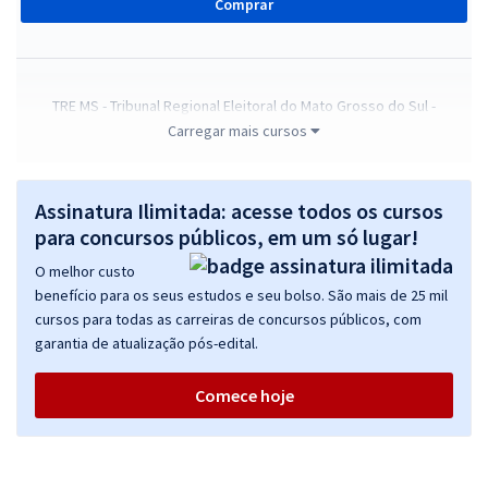
Comprar
TRE MS - Tribunal Regional Eleitoral do Mato Grosso do Sul -
Conhecimentos Básicos para o Cargo de Técnico Judiciário - Área:
Carregar mais cursos
Administrativa
R$ 239,84
à vista
Assinatura Ilimitada: acesse todos os cursos
19,99
R$
ou 12x de
para concursos públicos, em um só lugar!
Economize R$ 59,96 (-20%)
O melhor custo
Comprar
benefício para os seus estudos e seu bolso. São mais de 25 mil
cursos para todas as carreiras de concursos públicos, com
garantia de atualização pós-edital.
TRE MS - Tribunal Regional Eleitoral do Mato Grosso do Sul - Técnico
Comece hoje
Judiciário - Área: Administrativa
R$ 335,84
à vista
27,99
R$
ou 12x de
Economize R$ 83,96 (-20%)