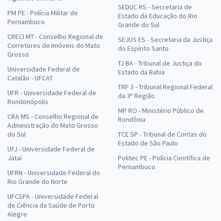
SEDUC RS - Secretaria de
PM PE - Polícia Militar de
Estado da Educação do Rio
Pernambuco
Grande do Sul
CRECI MT - Conselho Regional de
SEJUS ES - Secretaria da Justiça
Corretores de Imóveis do Mato
do Espírito Santo
Grosso
TJ BA - Tribunal de Justiça do
Universidade Federal de
Estado da Bahia
Catalão - UFCAT
TRF 3 - Tribunal Regional Federal
UFR - Universidade Federal de
da 3ª Região
Rondonópolis
MP RO - Ministério Público de
CRA MS - Conselho Regional de
Rondônia
Administração do Mato Grosso
do Sul
TCE SP - Tribunal de Contas do
Estado de São Paulo
UFJ - Universidade Federal de
Jataí
Politec PE - Polícia Científica de
Pernambuco
UFRN - Universidade Federal do
Rio Grande do Norte
UFCSPA - Universidade Federal
de Ciência da Saúde de Porto
Alegre