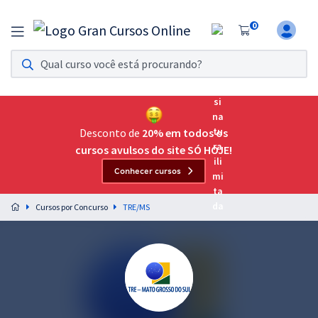
0
Assinatura Ilimitada 11
Acesso a todos os cursos. Teste grátis por 7 dias!
Assinatura OAB Até Passar
Acesso ilimitado a toda preparação para o Exame da
Desconto de
20% em todos os
Ordem, até você passar!
cursos avulsos do site SÓ HOJE!
Conhecer cursos
Residências Multiprofissionais
Preparação completa e intensiva para as principais
Cursos por Concurso
TRE/MS
residências em saúde do Brasil
Concursos
Assinatura Ilimitada
Cursos 20% OFF