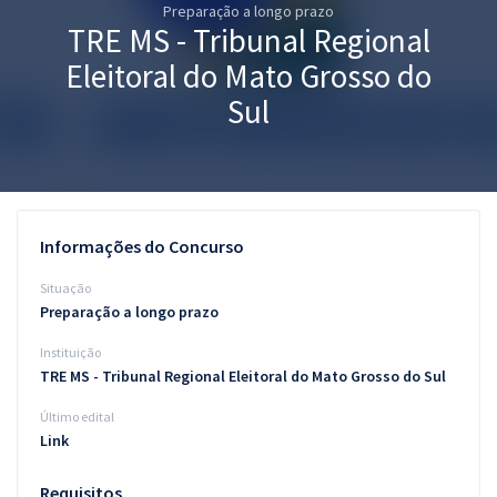
Preparação a longo prazo
Pós
TRE MS - Tribunal Regional
Graduação
Eleitoral do Mato Grosso do
Sul
OAB
Mentorias
Questões grátis
Informações do Concurso
Conteúdo gratuito
Situação
Preparação a longo prazo
Blog
Instituição
Aprovados
TRE MS - Tribunal Regional Eleitoral do Mato Grosso do Sul
Último edital
Atendimento
Link
Requisitos