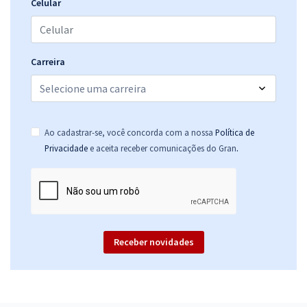
27,99
R$
ou 12x de
Celular
Economize R$ 83,96 (-20%)
Comprar
Carreira
TRE MS - Tribunal Regional Eleitoral do Mato Grosso do Sul -
Conhecimentos Específicos para o Cargo: Técnico Judiciário - Área:
Ao cadastrar-se, você concorda com a nossa
Política de
Administrativa
.
Privacidade
e aceita receber comunicações do Gran
R$ 255,84
à vista
21,32
R$
ou 12x de
Economize R$ 63,96 (-20%)
Comprar
Receber novidades
TRE MS - Tribunal Regional Eleitoral do Mato Grosso do Sul -
Conhecimentos Específicos para o Cargo: Técnico Judiciário - Área
Administrativa - Especialidade: Contabilidade