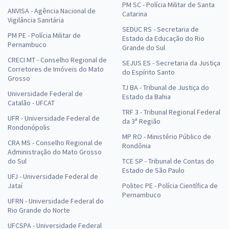
PM SC - Polícia Militar de Santa
ANVISA - Agência Nacional de
Catarina
Vigilância Sanitária
SEDUC RS - Secretaria de
PM PE - Polícia Militar de
Estado da Educação do Rio
Pernambuco
Grande do Sul
CRECI MT - Conselho Regional de
SEJUS ES - Secretaria da Justiça
Corretores de Imóveis do Mato
do Espírito Santo
Grosso
TJ BA - Tribunal de Justiça do
Universidade Federal de
Estado da Bahia
Catalão - UFCAT
TRF 3 - Tribunal Regional Federal
UFR - Universidade Federal de
da 3ª Região
Rondonópolis
MP RO - Ministério Público de
CRA MS - Conselho Regional de
Rondônia
Administração do Mato Grosso
do Sul
TCE SP - Tribunal de Contas do
Estado de São Paulo
UFJ - Universidade Federal de
Jataí
Politec PE - Polícia Científica de
Pernambuco
UFRN - Universidade Federal do
Rio Grande do Norte
UFCSPA - Universidade Federal