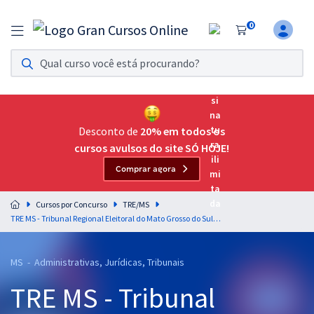
0
Assinatura Ilimitada 11
Acesso a todos os cursos. Teste grátis por 7 dias!
Assinatura OAB Até Passar
Acesso ilimitado a toda preparação para o Exame da
Desconto de
20% em todos os
Ordem, até você passar!
cursos avulsos do site SÓ HOJE!
Comprar agora
Residências Multiprofissionais
Preparação completa e intensiva para as principais
Cursos por Concurso
TRE/MS
residências em saúde do Brasil
TRE MS - Tribunal Regional Eleitoral do Mato Grosso do Sul - Conhecimentos Básicos para o Cargo de Técnico Judiciário - Área: Administrativa
Concursos
MS - Administrativas, Jurídicas, Tribunais
Assinatura Ilimitada
TRE MS - Tribunal
Cursos 20% OFF