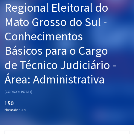
Regional Eleitoral do
Pós
Mato Grosso do Sul -
Graduação
Conhecimentos
OAB
Básicos para o Cargo
Mentorias
de Técnico Judiciário -
Questões grátis
Conteúdo gratuito
Área: Administrativa
Blog
(CÓDIGO: 197641)
Aprovados
150
Horas de aula
Atendimento