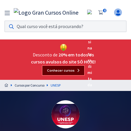
0
Assinatura Ilimitada 11
Acesso a todos os cursos. Teste grátis por 7 dias!
Assinatura OAB Até Passar
Acesso ilimitado a toda preparação para o Exame da
Desconto de
20% em todos os
Ordem, até você passar!
cursos avulsos do site SÓ HOJE!
Conhecer cursos
Residências Multiprofissionais
Preparação completa e intensiva para as principais
Cursos por Concurso
UNESP
residências em saúde do Brasil
Concursos
Assinatura Ilimitada
Cursos 20% OFF