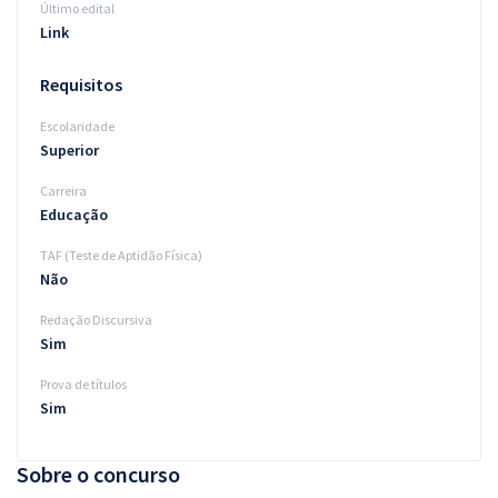
Último edital
Link
Requisitos
Escolaridade
Superior
Carreira
Educação
TAF (Teste de Aptidão Física)
Não
Redação Discursiva
Sim
Prova de títulos
Sim
Sobre o concurso