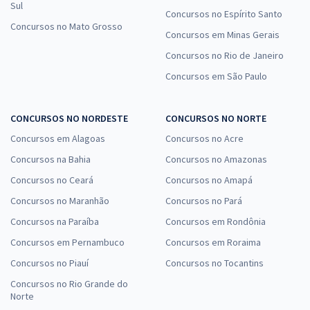
Sul
23,99
R$
ou 12x de
Concursos no Espírito Santo
Concursos no Mato Grosso
Economize R$ 71,96 (-20%)
Concursos em Minas Gerais
Comprar
Concursos no Rio de Janeiro
Concursos em São Paulo
UNESP - Universidade Estadual Paulista “Júlio de Mesquita Filho" -
CONCURSOS NO NORDESTE
CONCURSOS NO NORTE
Conhecimentos Específicos para Jornalista (Área de atuação:
Concursos em Alagoas
Concursos no Acre
Produção Jornalística)
Concursos na Bahia
Concursos no Amazonas
R$ 223,84
à vista
Concursos no Ceará
Concursos no Amapá
18,65
R$
ou 12x de
Economize R$ 55,96 (-20%)
Concursos no Maranhão
Concursos no Pará
Concursos na Paraíba
Concursos em Rondônia
Comprar
Concursos em Pernambuco
Concursos em Roraima
Concursos no Piauí
Concursos no Tocantins
Concursos no Rio Grande do
UNESP - Universidade Estadual Paulista “Júlio de Mesquita Filho" -
Norte
Assistente de Informática II (Área de atuação: Redes, Infraestrutura