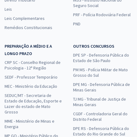
Direito Tributário
INSS - Instituto Nacional do
Seguro Social
UNESP - Universidade Estadual Paulista “Júlio de Mesquita Filho" -
Leis
Motorista - Araraquara
PRF - Polícia Rodoviária Federal
Leis Complementares
R$ 279,84
à vista
PND
Remédios Constitucionais
23,32
R$
ou 12x de
Economize R$ 69,96 (-20%)
PREPARAÇÃO A MÉDIO E A
OUTROS CONCURSOS
Comprar
LONGO PRAZO
DPE SP - Defensoria Pública do
Estado de São Paulo
CRP SC - Conselho Regional de
Psicologia - 12ª Região
PM MS - Polícia Militar de Mato
UNESP - Universidade Estadual Paulista “Júlio de Mesquita Filho" -
Grosso do Sul
SEDF - Professor Temporário
Enfermeiro (Área de atuação: Enfermagem do Trabalho)
DPE MG - Defensoria Pública de
MEC - Ministério da Educação
Minas Gerais
R$ 399,92
à vista
SEDUC/MT - Secretaria de
33,33
R$
ou 12x de
TJ MG - Tribunal de Justiça de
Estado de Educação, Esporte e
Minas Gerais
Economize R$ 99,98 (-20%)
Lazer do estado de Mato
Grosso
CGDF - Controladoria Geral do
Comprar
Distrito Federal
MME - Ministério de Minas e
Energia
DPE RS - Defensoria Pública do
Estado do Rio Grande do Sul
MP GO - Ministério Público do