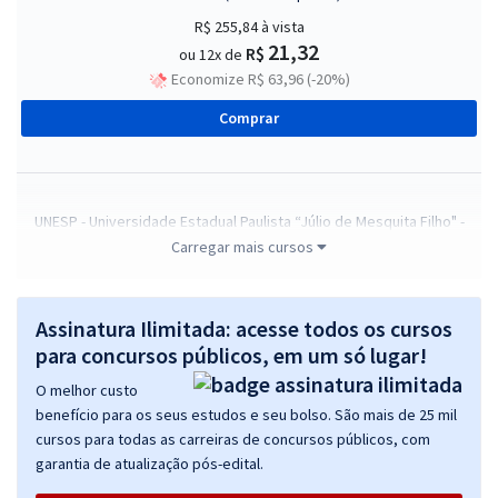
R$ 255,84
à vista
21,32
R$
ou 12x de
Economize R$ 63,96 (-20%)
Comprar
UNESP - Universidade Estadual Paulista “Júlio de Mesquita Filho" -
Conhecimentos Gerais para Todos os Cargos (Pré-edital)
Carregar mais cursos
R$ 263,84
à vista
21,99
R$
ou 12x de
Assinatura Ilimitada: acesse todos os cursos
Economize R$ 65,96 (-20%)
para concursos públicos, em um só lugar!
Comprar
O melhor custo
benefício para os seus estudos e seu bolso. São mais de 25 mil
cursos para todas as carreiras de concursos públicos, com
garantia de atualização pós-edital.
UNESP - Universidade Estadual Paulista ''Júlio de Mesquita Filho'' -