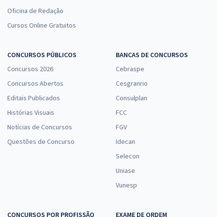
Economize R$ 57,96 (-20%)
Oficina de Redação
Comprar
Cursos Online Gratuitos
CONCURSOS PÚBLICOS
BANCAS DE CONCURSOS
UNESP - Universidade Estadual Paulista “Júlio de Mesquita Filho" -
Concursos 2026
Cebraspe
Enfermeiro (Módulo Especial)
Concursos Abertos
Cesgranrio
R$ 319,84
à vista
Editais Publicados
Consulplan
26,65
R$
ou 12x de
Histórias Visuais
FCC
Economize R$ 79,96 (-20%)
Notícias de Concursos
FGV
Comprar
Questões de Concurso
Idecan
Selecon
Uniase
UNESP - Universidade Estadual Paulista “Júlio de Mesquita Filho" -
Vunesp
Assistente Administrativo II - Materiais (Módulo Especial)
R$ 223,84
à vista
18,65
R$
ou 12x de
CONCURSOS POR PROFISSÃO
EXAME DE ORDEM