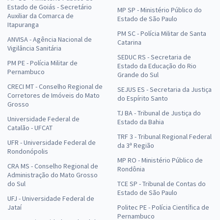
Estado de Goiás - Secretário
MP SP - Ministério Público do
UNESP - Universidade Estadual Paulista “Júlio de Mesquita Filho" -
Auxiliar da Comarca de
Estado de São Paulo
Assistente Administrativo II - Materiais - Araraquara
Itapuranga
PM SC - Polícia Militar de Santa
R$ 303,84
à vista
ANVISA - Agência Nacional de
Catarina
25,32
Vigilância Sanitária
R$
ou 12x de
SEDUC RS - Secretaria de
Economize R$ 75,96 (-20%)
PM PE - Polícia Militar de
Estado da Educação do Rio
Pernambuco
Grande do Sul
Comprar
CRECI MT - Conselho Regional de
SEJUS ES - Secretaria da Justiça
Corretores de Imóveis do Mato
do Espírito Santo
Grosso
TJ BA - Tribunal de Justiça do
Universidade Federal de
Estado da Bahia
UNESP - Universidade Estadual Paulista “Júlio de Mesquita Filho" -
Catalão - UFCAT
Psicólogo (Psicologia Educacional e Neuropsicológica) - Módulo
TRF 3 - Tribunal Regional Federal
UFR - Universidade Federal de
Especial
da 3ª Região
Rondonópolis
R$ 335,92
à vista
MP RO - Ministério Público de
CRA MS - Conselho Regional de
Rondônia
27,99
R$
ou 12x de
Administração do Mato Grosso
Economize R$ 83,98 (-20%)
do Sul
TCE SP - Tribunal de Contas do
Estado de São Paulo
UFJ - Universidade Federal de
Comprar
Jataí
Politec PE - Polícia Científica de
Pernambuco