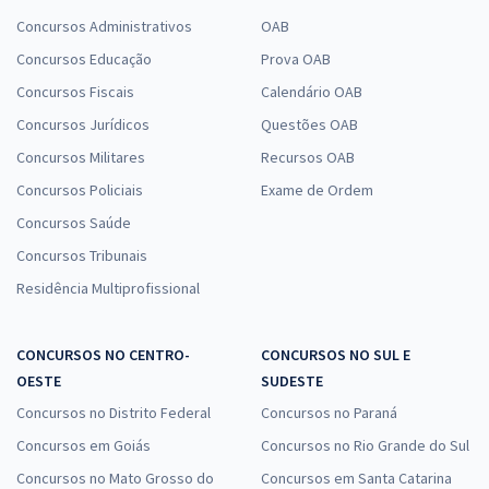
Economize R$ 55,96 (-20%)
Concursos Administrativos
OAB
Comprar
Concursos Educação
Prova OAB
Concursos Fiscais
Calendário OAB
Concursos Jurídicos
Questões OAB
UNESP - Universidade Estadual Paulista “Júlio de Mesquita Filho" -
Concursos Militares
Recursos OAB
Jornalista (Área de atuação: Produção Jornalística)
Concursos Policiais
Exame de Ordem
R$ 343,84
à vista
Concursos Saúde
28,65
R$
ou 12x de
Concursos Tribunais
Economize R$ 85,96 (-20%)
Residência Multiprofissional
Comprar
CONCURSOS NO CENTRO-
CONCURSOS NO SUL E
OESTE
SUDESTE
UNESP - Universidade Estadual Paulista ''Júlio de Mesquita Filho'' -
Concursos no Distrito Federal
Concursos no Paraná
Assistente Técnico Administrativo I (Área de atuação: Contabilidade)
Concursos em Goiás
Concursos no Rio Grande do Sul
(Módulo Especial) (Pré-Edital)
Concursos no Mato Grosso do
Concursos em Santa Catarina
R$ 287,84
à vista