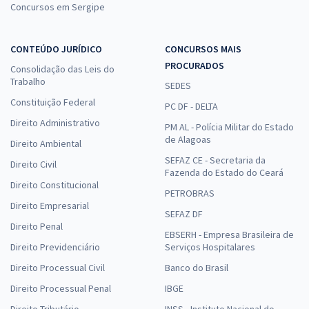
Concursos em Sergipe
e Suporte ao Usuário
R$ 327,84
à vista
27,32
R$
ou 12x de
CONTEÚDO JURÍDICO
CONCURSOS MAIS
Economize R$ 81,96 (-20%)
PROCURADOS
Consolidação das Leis do
Trabalho
SEDES
Comprar
Constituição Federal
PC DF - DELTA
Direito Administrativo
PM AL - Polícia Militar do Estado
de Alagoas
Direito Ambiental
UNESP - Universidade Estadual Paulista “Júlio de Mesquita Filho" -
SEFAZ CE - Secretaria da
Direito Civil
Conhecimentos Específicos para Assistente de Informática II (Área
Fazenda do Estado do Ceará
de atuação: Redes, Infraestrutura e Suporte ao Usuário (Pré-edital)
Direito Constitucional
PETROBRAS
R$ 239,84
à vista
Direito Empresarial
SEFAZ DF
19,99
R$
ou 12x de
Direito Penal
Economize R$ 59,96 (-20%)
EBSERH - Empresa Brasileira de
Direito Previdenciário
Serviços Hospitalares
Comprar
Direito Processual Civil
Banco do Brasil
Direito Processual Penal
IBGE