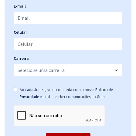
E-mail
UNESP - Universidade Estadual Paulista - Assistente Operacional III
(Área de atuação: Manutenção Predial)
R$ 337,44
à vista
28,12
R$
ou 12x de
Celular
Economize R$ 84,36 (-20%)
Comprar
Carreira
UNESP - Universidade Estadual Paulista “Júlio de Mesquita Filho" -
Campus de São José dos Campos - Conhecimentos Gerais para
Ao cadastrar-se, você concorda com a nossa
Política de
Todos os Cargos
.
Privacidade
e aceita receber comunicações do Gran
R$ 271,84
à vista
22,65
R$
ou 12x de
Economize R$ 67,96 (-20%)
Comprar