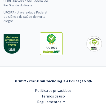
UFRN - Universidade Federal do
Rio Grande do Norte
UFCSPA - Universidade Federal
UNESP - Universidade Estadual Paulista “Júlio de Mesquita Filho" -
de Ciência da Saúde de Porto
Psicólogo (Área de atuação: Atendimento Educacional
Alegre
Especializado)
R$ 367,92
à vista
30,66
R$
ou 12x de
Economize R$ 91,98 (-20%)
RA 1000
Comprar
UNESP - Universidade Estadual Paulista “Júlio de Mesquita Filho" -
Conhecimentos Específicos para o cargo de Psicólogo (Área de
© 2012 - 2026 Gran Tecnologia e Educação S/A
atuação: Atendimento Educacional Especializado)
R$ 207,92
à vista
Política de privacidade
17,33
R$
ou 12x de
Termos de uso
Economize R$ 51,98 (-20%)
Regulamentos