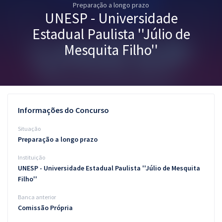
Preparação a longo prazo
Pós
UNESP - Universidade
Graduação
Estadual Paulista ''Júlio de
Mesquita Filho''
OAB
Mentorias
Questões grátis
Informações do Concurso
Conteúdo gratuito
Situação
Preparação a longo prazo
Blog
Instituição
Aprovados
UNESP - Universidade Estadual Paulista ''Júlio de Mesquita
Filho''
Atendimento
Banca anterior
Comissão Própria