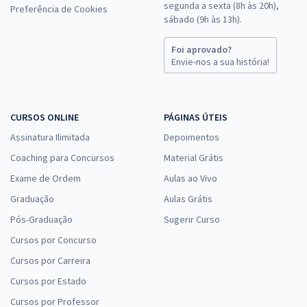
segunda a sexta (8h às 20h),
Preferência de Cookies
Comprar
sábado (9h às 13h).
Foi aprovado?
Envie-nos a sua história!
UNESP - Universidade Estadual Paulista ''Júlio de Mesquita Filho'' -
Conhecimentos Gerais para o Cargo de Temporário: Enfermeiro
(Técnico Administrativo Substituto)
CURSOS ONLINE
PÁGINAS ÚTEIS
R$ 263,84
à vista
21,99
Assinatura Ilimitada
Depoimentos
R$
ou 12x de
Economize R$ 65,96 (-20%)
Coaching para Concursos
Material Grátis
Exame de Ordem
Aulas ao Vivo
Comprar
Graduação
Aulas Grátis
Pós-Graduação
Sugerir Curso
Cursos por Concurso
UNESP - Universidade Estadual Paulista “Júlio de Mesquita Filho" -
Conhecimentos Gerais para o Cargo de Enfermeiro
Cursos por Carreira
R$ 231,84
à vista
Cursos por Estado
19,32
R$
ou 12x de
Cursos por Professor