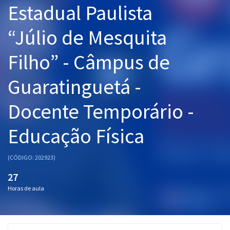
Estadual Paulista
Pós
“Júlio de Mesquita
Graduação
Filho” - Câmpus de
OAB
Guaratinguetá -
Mentorias
Docente Temporário -
Questões grátis
Conteúdo gratuito
Educação Física
Blog
(CÓDIGO: 202923)
Aprovados
27
Horas de aula
Atendimento