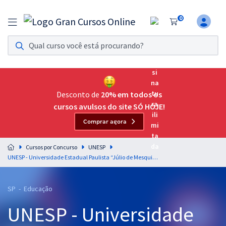
0
Assinatura Ilimitada 11
Acesso a todos os cursos. Teste grátis por 7 dias!
Assinatura OAB Até Passar
Acesso ilimitado a toda preparação para o Exame da
Desconto de
20% em todos os
Ordem, até você passar!
cursos avulsos do site SÓ HOJE!
Comprar agora
Residências Multiprofissionais
Preparação completa e intensiva para as principais
Cursos por Concurso
UNESP
residências em saúde do Brasil
UNESP - Universidade Estadual Paulista “Júlio de Mesquita Filho” - Câmpus de Guaratinguetá - Docente Temporário - Educação Física
Concursos
SP - Educação
Assinatura Ilimitada
UNESP - Universidade
Cursos 20% OFF