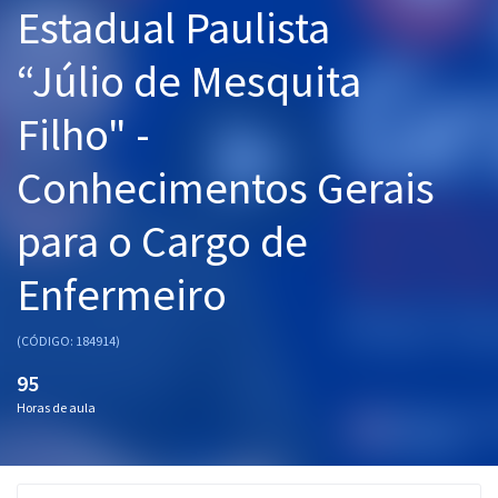
Estadual Paulista
Pós
“Júlio de Mesquita
Graduação
Filho" -
OAB
Conhecimentos Gerais
Mentorias
para o Cargo de
Questões grátis
Conteúdo gratuito
Enfermeiro
Blog
(CÓDIGO: 184914)
Aprovados
95
Horas de aula
Atendimento