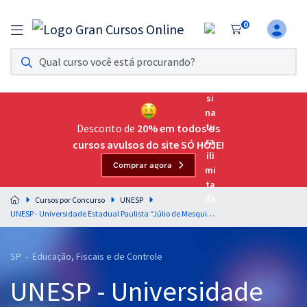
0
Assinatura Ilimitada 11
Acesso a todos os cursos. Teste grátis por 7 dias!
Assinatura OAB Até Passar
Acesso ilimitado a toda preparação para o Exame da
Desconto de
20% em todos os
Ordem, até você passar!
cursos avulsos do site SÓ HOJE!
Comprar agora
Residências Multiprofissionais
Preparação completa e intensiva para as principais
Cursos por Concurso
UNESP
residências em saúde do Brasil
UNESP - Universidade Estadual Paulista “Júlio de Mesquita Filho" - Conhecimentos Gerais para o Cargo de Enfermeiro
Concursos
SP - Educação, Fiscais e de Controle
Assinatura Ilimitada
UNESP - Universidade
Cursos 20% OFF