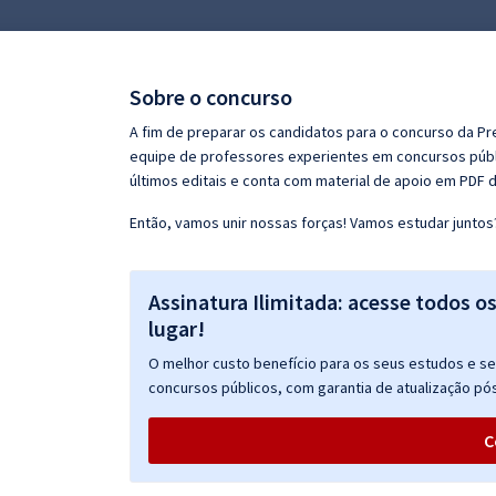
Pós
Graduação
Sobre o concurso
OAB
A fim de preparar os candidatos para o concurso da P
equipe de professores experientes em concursos públi
Mentorias
últimos editais e conta com material de apoio em PDF 
Então, vamos unir nossas forças! Vamos estudar juntos
Questões grátis
Conteúdo gratuito
Assinatura Ilimitada: acesse todos o
Blog
lugar!
Aprovados
O melhor custo benefício para os seus estudos e seu
concursos públicos, com garantia de atualização pós
Atendimento
C