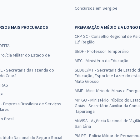
Concursos em Sergipe
RSOS MAIS PROCURADOS
PREPARAÇÃO A MÉDIO E A LONGO
CRP SC - Conselho Regional de Psic
12ª Região
 DELTA
SEDF - Professor Temporário
Polícia Militar do Estado de
s
MEC - Ministério da Educação
E - Secretaria da Fazenda do
SEDUC/MT - Secretaria de Estado 
 do Ceará
Educação, Esporte e Lazer do est
Mato Grosso
BRAS
MME - Ministério de Minas e Energi
DF
MP GO - Ministério Público do Esta
- Empresa Brasileira de Serviços
Goiás - Secretário Auxiliar da Com
lares
Itapuranga
o Brasil
ANVISA - Agência Nacional de Vigilâ
Sanitária
PM PE - Polícia Militar de Pernamb
Instituto Nacional do Seguro Social