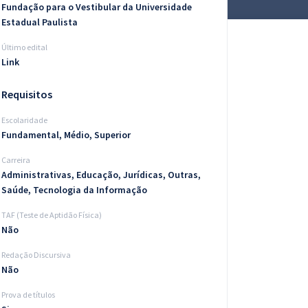
Fundação para o Vestibular da Universidade
Estadual Paulista
Último edital
Link
Requisitos
Escolaridade
Fundamental, Médio, Superior
Carreira
Administrativas, Educação, Jurídicas, Outras,
Saúde, Tecnologia da Informação
TAF (Teste de Aptidão Física)
Não
Redação Discursiva
Não
Prova de títulos