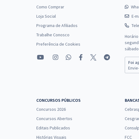
Como Comprar
Wha
Loja Social
E-ma
Programa de Afiliados
Tel
Trabalhe Conosco
Horário
segunda
Preferência de Cookies
sábado 
Foi a
Envie-
CONCURSOS PÚBLICOS
BANCA
Concursos 2026
Cebras
Concursos Abertos
Cesgra
Editais Publicados
Consulp
Histórias Visuais
FCC