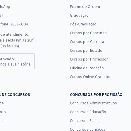
tsApp
Exame de Ordem
il
Graduação
efone: 3003-0894
Pós-Graduação
Cursos por Concurso
 de atendimento:
 a sexta (8h às 20h),
Cursos por Carreira
(9h às 13h).
Cursos por Estado
provado?
Cursos por Professor
nos a sua história!
Oficina de Redação
Cursos Online Gratuitos
S DE CONCURSOS
CONCURSOS POR PROFISSÃO
pe
Concursos Administrativos
nrio
Concursos Educação
lan
Concursos Fiscais
Concursos Jurídicos