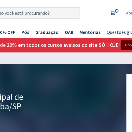
0
At
20% OFF
Pós
Graduação
OAB
Mentorias
Questões gr
 de
20% em todos os cursos avulsos do site SÓ HOJE!
Con
ipal de
ba/SP