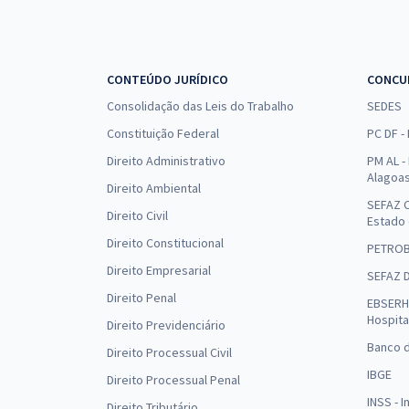
CONTEÚDO JURÍDICO
CONCU
Consolidação das Leis do Trabalho
SEDES
Constituição Federal
PC DF -
Direito Administrativo
PM AL - 
Alagoa
Direito Ambiental
SEFAZ C
Direito Civil
Estado
Direito Constitucional
PETRO
Direito Empresarial
SEFAZ 
Direito Penal
EBSERH 
Hospita
Direito Previdenciário
Banco d
Direito Processual Civil
IBGE
Direito Processual Penal
INSS - 
Direito Tributário