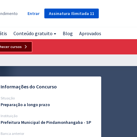
Assinatura
Ilimitada
11
endimento
Entrar
átis
Conteúdo gratuito
Blog
Aprovados
hecer cursos
Informações do Concurso
Situação
Preparação a longo prazo
Instituição
Prefeitura Municipal de Pindamonhangaba - SP
Banca anterior