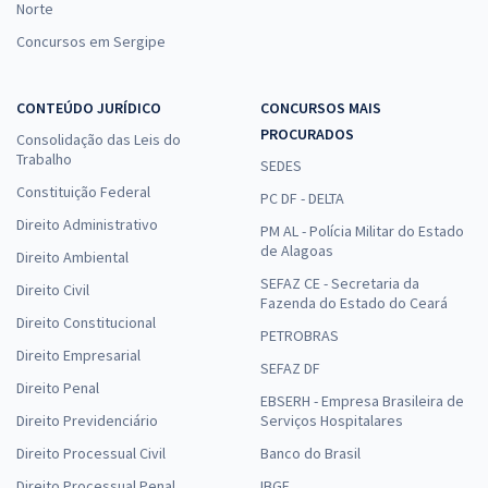
Norte
Concursos em Sergipe
CONTEÚDO JURÍDICO
CONCURSOS MAIS
PROCURADOS
Consolidação das Leis do
Trabalho
SEDES
Constituição Federal
PC DF - DELTA
Direito Administrativo
PM AL - Polícia Militar do Estado
de Alagoas
Direito Ambiental
SEFAZ CE - Secretaria da
Direito Civil
Fazenda do Estado do Ceará
Direito Constitucional
PETROBRAS
Direito Empresarial
SEFAZ DF
Direito Penal
EBSERH - Empresa Brasileira de
Direito Previdenciário
Serviços Hospitalares
Direito Processual Civil
Banco do Brasil
Direito Processual Penal
IBGE