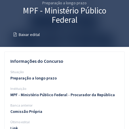
Preparação a longo prazo
Pós
MPF - Ministério Público
Graduação
Federal
OAB
Baixar edital
Mentorias
Questões grátis
Informações do Concurso
Conteúdo gratuito
Situação
Preparação a longo prazo
Blog
Instituição
Aprovados
MPF - Ministério Público Federal - Procurador da República
Banca anterior
Atendimento
Comissão Própria
Último edital
Link