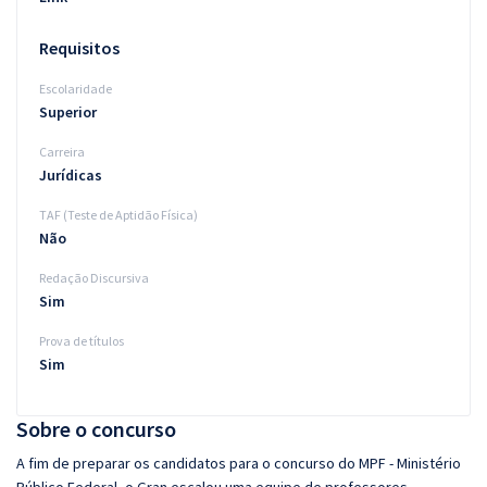
Requisitos
Escolaridade
Superior
Carreira
Jurídicas
TAF (Teste de Aptidão Física)
Não
Redação Discursiva
Sim
Prova de títulos
Sim
Sobre o concurso
A fim de preparar os candidatos para o concurso do MPF - Ministério