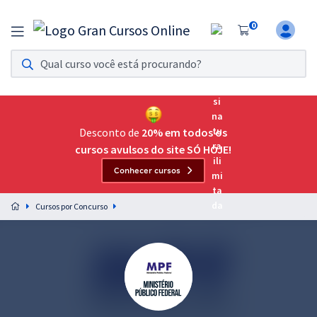
0
Assinatura Ilimitada 11
Acesso a todos os cursos. Teste grátis por 7 dias!
Assinatura OAB Até Passar
Acesso ilimitado a toda preparação para o Exame da
Desconto de
20% em todos os
Ordem, até você passar!
cursos avulsos do site SÓ HOJE!
Conhecer cursos
Residências Multiprofissionais
Preparação completa e intensiva para as principais
Cursos por Concurso
residências em saúde do Brasil
Concursos
Assinatura Ilimitada
Cursos 20% OFF