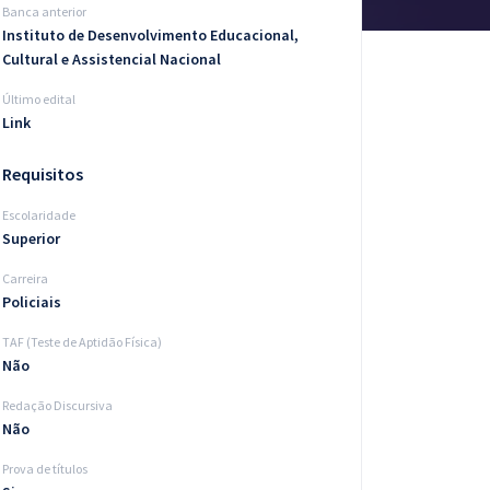
Banca anterior
Instituto de Desenvolvimento Educacional,
Cultural e Assistencial Nacional
Último edital
Link
Requisitos
Escolaridade
Superior
Carreira
Policiais
TAF (Teste de Aptidão Física)
Não
Redação Discursiva
Não
Prova de títulos