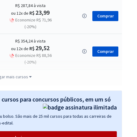
R$ 287,84
à vista
23,99
R$
ou 12x de
Comprar
Economize R$ 71,96
(-20%)
R$ 354,24
à vista
29,52
R$
ou 12x de
Comprar
Economize R$ 88,56
(-20%)
R$ 367,92
à vista
gar mais cursos
30,66
R$
ou 12x de
Comprar
Economize R$ 91,98
(-20%)
s cursos para concursos públicos, em um só
R$ 367,92
à vista
 bolso. São mais de 25 mil cursos para todas as carreiras de
30,66
R$
ou 12x de
Comprar
-edital.
Economize R$ 91,98
(-20%)