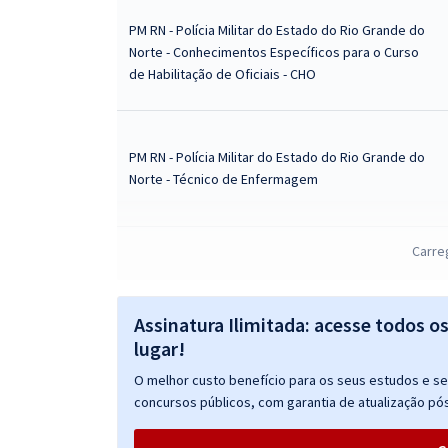
PM RN - Polícia Militar do Estado do Rio Grande do
Norte - Conhecimentos Específicos para o Curso
de Habilitação de Oficiais - CHO
PM RN - Polícia Militar do Estado do Rio Grande do
Norte - Técnico de Enfermagem
Carre
PM RN - Polícia Militar do Estado do Rio Grande do
Norte - Técnico em Farmácia
Assinatura Ilimitada: acesse todos o
lugar!
PM RN - Polícia Militar do Estado do Rio Grande do
O melhor custo benefício para os seus estudos e seu
Norte - Técnico em de Laboratório de Análises
concursos públicos, com garantia de atualização pós
Clínicas