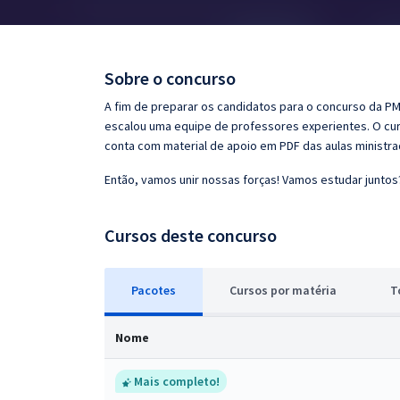
Pós
Graduação
Sobre o concurso
OAB
A fim de preparar os candidatos para o concurso da PM 
escalou uma equipe de professores experientes. O curs
Mentorias
conta com material de apoio em PDF das aulas ministr
Então, vamos unir nossas forças! Vamos estudar juntos
Questões grátis
Conteúdo gratuito
Cursos deste concurso
Blog
Pacotes
Cursos
p
or matéria
T
Aprovados
Nome
Atendimento
Mais completo!