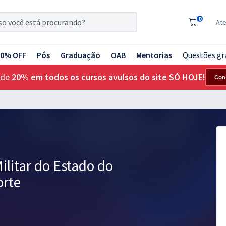
0
At
20% OFF
Pós
Graduação
OAB
Mentorias
Questões gr
 de
20% em todos os cursos avulsos do site SÓ HOJE!
Con
ilitar do Estado do
orte