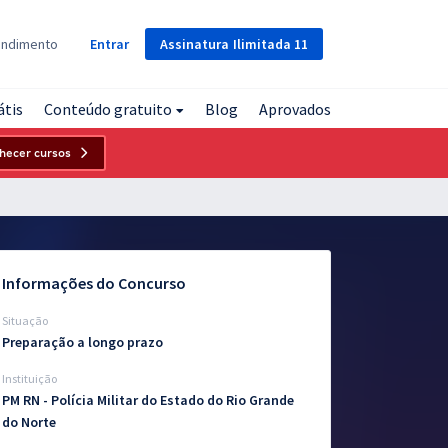
Assinatura
Ilimitada
11
endimento
Entrar
átis
Conteúdo gratuito
Blog
Aprovados
hecer cursos
Informações do Concurso
Situação
Preparação a longo prazo
Instituição
PM RN - Polícia Militar do Estado do Rio Grande
do Norte