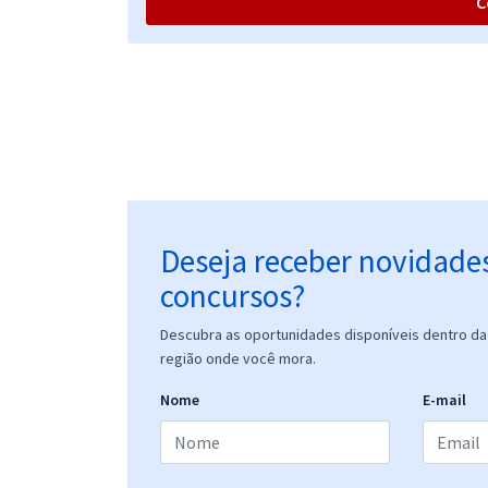
C
PM RN - Polícia Militar do Estado do Rio Grande do
Norte - Conhecimentos Específicos para o Cargo
de Técnico em Farmácia
PM RN - Polícia Militar do Estado do Rio Grande do
Norte - Conhecimentos Específicos para o Cargo
de Técnico em de Laboratório de Análises Clínicas
Deseja receber novidade
concursos?
PM RN - Polícia Militar do Estado do Rio Grande do
Norte - História do RN para Todos os Cargos
Descubra as oportunidades disponíveis dentro da 
(QOSPM) e (QOASPM) - Professor: Admilson
região onde você mora.
Santos
Nome
E-mail