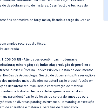
mentação laboratorial. Manuseio e conservação. Vidraria e
 de desdobramento de misturas. Desinfecção e técnicas de
ressões por motivo de força maior, ficando a cargo do Gran as
 com amplos recursos didáticos.
ira acelerada.
ÍTICOS DO RN - Atividades econômicas modernas e
inicultura; mineração; sal; indústria; produção de petróleo e
ração Pública e Ética no Serviço Público: Gestão de documentos.
ões. Noções de Arquivologia: Gestão de documentos. Preservação e
ção dos métodos mais utilizados na esterilização e desinfecção em
uções desinfetantes. Manuseio e esterilização de material
identes de trabalho. Técnicas de lavagem de material em
umana para identificação de locais de coleta de amostras para
iagnóstico de diversas patologias humanas. Hematologia: execução
to de aparelhos e materiais, para fins de diagnóstico