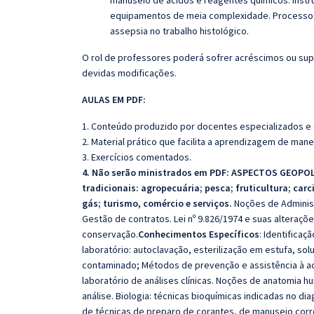
manuseio de ácidos e reagentes químicos. Instru
equipamentos de meia complexidade. Processos
assepsia no trabalho histoIógico.
O rol de professores poderá sofrer acréscimos ou sup
devidas modificações.
AULAS EM PDF:
1. Conteúdo produzido por docentes especializados e
2. Material prático que facilita a aprendizagem de mane
3. Exercícios comentados.
4. Não serão ministrados em PDF: ASPECTOS GEOPOL
tradicionais: agropecuária; pesca; fruticultura; carc
gás; turismo, comércio e serviços.
Noções de Administ
Gestão de contratos. Lei nº 9.826/1974 e suas alteraç
conservação.
Conhecimentos Específicos
: Identifica
laboratório: autoclavação, esterilização em estufa, sol
contaminado; Métodos de prevenção e assistência à ac
laboratório de análises clínicas. Noções de anatomia h
análise. Biologia: técnicas bioquímicas indicadas no d
de técnicas de preparo de corantes, de manuseio corre