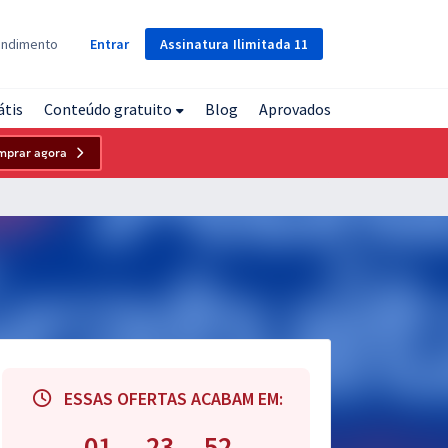
Assinatura
Ilimitada
11
endimento
Entrar
átis
Conteúdo gratuito
Blog
Aprovados
mprar agora
ESSAS OFERTAS ACABAM EM:
01
23
51