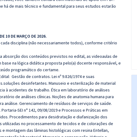
e há de mais técnico e fundamental para seus estudos estarão
 DE 10 DE MARÇO DE 2026.
cada disciplina (não necessariamente todos), conforme critério
 a absorção dos conteúdos previstos no edital, as videoaulas de
 base na lógica didática proposta pelo(a) docente responsável, e
teúdo programático do certame.
dital:
Gestão de contratos. Lei nº 9.826/1974 e suas
s.soluções desinfetantes. Manuseio e esterilização de material
 à acidentes de trabalho. Ética em laboratório de análises
boratório de análises clínicas. Noções de anatomia humana para
ara análise. Gerenciamento de resíduos de serviços de saúde.
. Portaria-SEI n° 142, 09/08/2019 e Processos e Práticas em
cidos. Procedimentos para desidratação e diafanização dos
es utilizadas no processamento de tecidos e de colorações de
s e montagem das lâminas histológicas com resina Entellan,