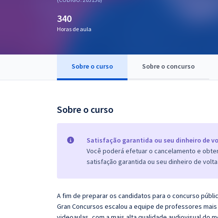
Pós
340
Graduação
Horas de aula
OAB
Sobre o curso
Sobre o concurso
Mentorias
Questões grátis
Sobre o curso
Conteúdo gratuito
Blog
Satisfação garantida ou seu dinheiro de vo
Você poderá efetuar o cancelamento e obter 
Aprovados
satisfação garantida ou seu dinheiro de volta
Atendimento
A fim de preparar os candidatos para o concurso públi
Gran Concursos escalou a equipe de professores mais 
videoaulas, com a mais alta qualidade audiovisual do