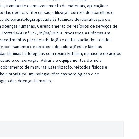
leta, transporte e armazenamento de materiais, aplicação e
o das doenças infecciosas, utilização correta de aparelhos e
co de parasitologia aplicada às técnicas de identificação de
m doenças humanas. Gerenciamento de resíduos de serviços de
. Portaria-SEI n° 142, 09/08/2019 e Processos e Práticas em
 Procedimentos para desidratação e diafanização dos tecidos
o processamento de tecidos e de colorações de lâminas
as lâminas histológicas com resina Entellan, manuseio de ácidos
nuseio e conservação. Vidraria e equipamentos de meia
obramento de misturas. Esterilização. Métodos físicos e
ho histoIógico.. Imunologia: técnicas sorológicas e de
ógico das doenças humanas. -