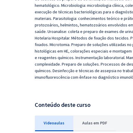
hematológico. Microbiologia: microbiologia clínica, co
execução de técnicas bacteriológicas para o diagnóstic
materiais. Parasitologia: conhecimentos teórico e práti
protozoários, helmintos, hematozoários envolvidos e
saúde. Uroanalise: coleta e preparo de exames de urina
Hotelaria Hospitalar. Métodos de fixação dos tecidos.
fixados. Microtomia. Preparo de soluções utilizadas n
histológicas em HE, colorações especiais e montagem d
e reagentes químicos. Instrumentação laboratorial. Ma
complexidade. Preparo de soluções. Processos de desd
químicos. Desinfecção e técnicas de assepsia no trabal
imunofluorescência com ênfase no diagnóstico imunol
Conteúdo deste curso
Videoaulas
Aulas em PDF