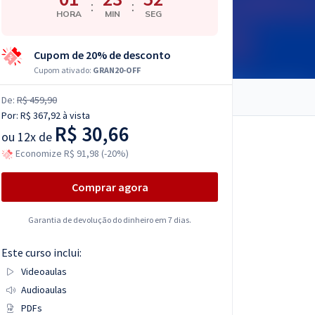
:
:
HORA
MIN
SEG
Cupom de 20% de desconto
Cupom ativado:
GRAN20-OFF
De:
R$ 459,90
Por:
R$ 367,92
à vista
R$ 30,66
ou
12x de
Economize R$ 91,98 (-20%)
Comprar agora
Garantia de devolução do dinheiro em 7 dias.
Este curso inclui:
Videoaulas
Audioaulas
PDFs