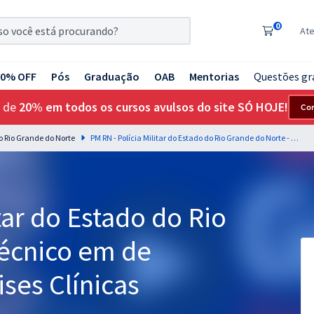
0
At
20% OFF
Pós
Graduação
OAB
Mentorias
Questões gr
 de
20% em todos os cursos avulsos do site SÓ HOJE!
Co
do Rio Grande do Norte
PM RN - Polícia Militar do Estado do Rio Grande do Norte - Técnico em de Laboratório de Análises Clínicas
tar do Estado do Rio
Técnico em de
ises Clínicas