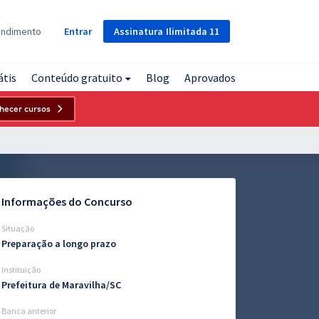
Assinatura
Ilimitada
11
endimento
Entrar
átis
Conteúdo gratuito
Blog
Aprovados
hecer cursos
Informações do Concurso
Situação
Preparação a longo prazo
Instituição
Prefeitura de Maravilha/SC
Banca anterior