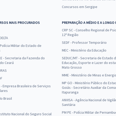
Concursos em Sergipe
RSOS MAIS PROCURADOS
PREPARAÇÃO A MÉDIO E A LONGO
CRP SC - Conselho Regional de Psic
12ª Região
 DELTA
SEDF - Professor Temporário
Polícia Militar do Estado de
s
MEC - Ministério da Educação
E - Secretaria da Fazenda do
SEDUC/MT - Secretaria de Estado 
 do Ceará
Educação, Esporte e Lazer do est
Mato Grosso
BRAS
MME - Ministério de Minas e Energi
DF
MP GO - Ministério Público do Esta
- Empresa Brasileira de Serviços
Goiás - Secretário Auxiliar da Com
lares
Itapuranga
o Brasil
ANVISA - Agência Nacional de Vigilâ
Sanitária
PM PE - Polícia Militar de Pernamb
Instituto Nacional do Seguro Social