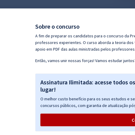
Pós
Graduação
Sobre o concurso
OAB
A fim de preparar os candidatos para o concurso da Pr
professores experientes. O curso aborda a teoria dos 
Mentorias
apoio em PDF das aulas ministradas pelos professores
Então, vamos unir nossas forças! Vamos estudar juntos
Questões grátis
Conteúdo gratuito
Assinatura Ilimitada: acesse todos o
Blog
lugar!
Aprovados
O melhor custo benefício para os seus estudos e seu
concursos públicos, com garantia de atualização pós
Atendimento
C