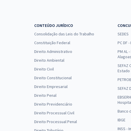
CONTEÚDO JURÍDICO
CONCU
Consolidação das Leis do Trabalho
SEDES
Constituição Federal
PC DF -
Direito Administrativo
PM AL - 
Alagoa
Direito Ambiental
SEFAZ C
Direito Civil
Estado
Direito Constitucional
PETRO
Direito Empresarial
SEFAZ 
Direito Penal
EBSERH 
Hospita
Direito Previdenciário
Banco d
Direito Processual Civil
IBGE
Direito Processual Penal
INSS - 
Direito Tributário