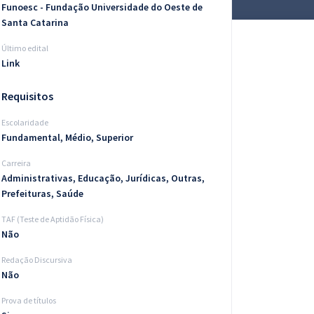
Funoesc - Fundação Universidade do Oeste de
Santa Catarina
Último edital
Link
Requisitos
Escolaridade
Fundamental, Médio, Superior
Carreira
Administrativas, Educação, Jurídicas, Outras,
Prefeituras, Saúde
TAF (Teste de Aptidão Física)
Não
Redação Discursiva
Não
Prova de títulos