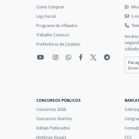
Como Comprar
Wha
Loja Social
E-ma
Programa de Afiliados
Tel
Trabalhe Conosco
Horário
segunda
Preferência de Cookies
sábado 
Foi a
Envie-
CONCURSOS PÚBLICOS
BANCA
Concursos 2026
Cebras
Concursos Abertos
Cesgra
Editais Publicados
Consulp
Histórias Visuais
FCC