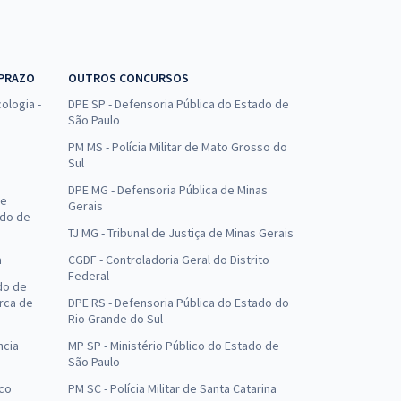
 PRAZO
OUTROS CONCURSOS
ologia -
DPE SP - Defensoria Pública do Estado de
São Paulo
PM MS - Polícia Militar de Mato Grosso do
Sul
DPE MG - Defensoria Pública de Minas
de
Gerais
ado de
TJ MG - Tribunal de Justiça de Minas Gerais
a
CGDF - Controladoria Geral do Distrito
Federal
do de
arca de
DPE RS - Defensoria Pública do Estado do
Rio Grande do Sul
ncia
MP SP - Ministério Público do Estado de
São Paulo
uco
PM SC - Polícia Militar de Santa Catarina