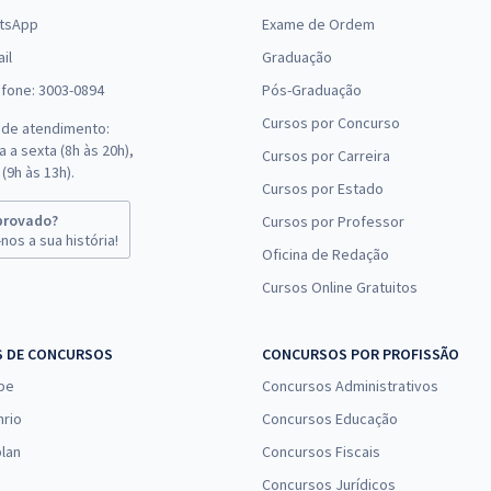
tsApp
Exame de Ordem
il
Graduação
efone: 3003-0894
Pós-Graduação
Cursos por Concurso
 de atendimento:
 a sexta (8h às 20h),
Cursos por Carreira
(9h às 13h).
Cursos por Estado
provado?
Cursos por Professor
nos a sua história!
Oficina de Redação
Cursos Online Gratuitos
S DE CONCURSOS
CONCURSOS POR PROFISSÃO
pe
Concursos Administrativos
nrio
Concursos Educação
lan
Concursos Fiscais
Concursos Jurídicos