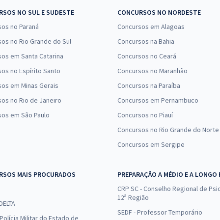
12,49
R$
12x de
Comprar
SOS NO SUL E SUDESTE
CONCURSOS NO NORDESTE
ou R$ 149,90 à vista
sos no Paraná
Concursos em Alagoas
12,49
R$
12x de
os no Rio Grande do Sul
Concursos na Bahia
Comprar
ou R$ 149,90 à vista
os em Santa Catarina
Concursos no Ceará
os no Espírito Santo
Concursos no Maranhão
11,66
R$
12x de
Comprar
sos em Minas Gerais
Concursos na Paraíba
ou R$ 139,90 à vista
os no Rio de Janeiro
Concursos em Pernambuco
sos em São Paulo
Concursos no Piauí
Concursos no Rio Grande do Norte
Concursos em Sergipe
RSOS MAIS PROCURADOS
PREPARAÇÃO A MÉDIO E A LONGO
CRP SC - Conselho Regional de Psic
12ª Região
 DELTA
SEDF - Professor Temporário
Polícia Militar do Estado de