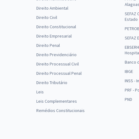
Alagoa
Direito Ambiental
SEFAZ C
Direito Civil
Estado
Direito Constitucional
PETRO
Direito Empresarial
SEFAZ 
Direito Penal
EBSERH 
Hospita
Direito Previdenciário
Banco d
Direito Processual Civil
IBGE
Direito Processual Penal
INSS - 
Direito Tributário
PRF - P
Leis
PND
Leis Complementares
Remédios Constitucionais