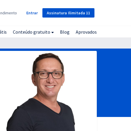
Assinatura
Ilimitada
11
endimento
Entrar
átis
Conteúdo gratuito
Blog
Aprovados