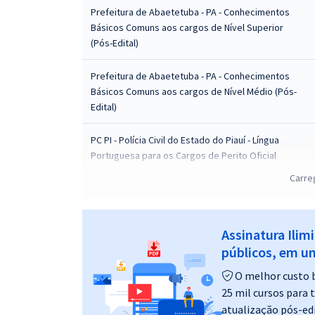
Prefeitura de Abaetetuba - PA - Conhecimentos
Básicos Comuns aos cargos de Nível Superior
(Pós-Edital)
Prefeitura de Abaetetuba - PA - Conhecimentos
Básicos Comuns aos cargos de Nível Médio (Pós-
Edital)
PC PI - Polícia Civil do Estado do Piauí - Língua
Portuguesa para os Cargos de Perito Oficial
Criminal - Professores: Claiton Natal e Tereza
Carre
Cavalcanti
SEFAZ SP - Secretaria da Fazenda e Planejamento
Assinatura Ilim
do Estado de São Paulo - Língua Portuguesa para o
públicos, em um
Cargo de Auditor Fiscal da Receita Estadual - Área
de Conhecimento: Tecnologia de Informação e
O melhor custo b
Comunicação - Professores: Claiton e Márcio
25 mil cursos para 
atualização pós-edi
PC AL - Polícia Civil do Estado de Alagoas - Língua