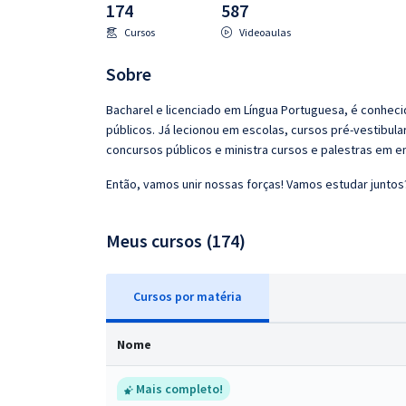
174
587
Pós
Cursos
Videoaulas
Graduação
Sobre
OAB
Bacharel e licenciado em Língua Portuguesa, é conheci
públicos. Já lecionou em escolas, cursos pré-vestibul
Mentorias
concursos públicos e ministra cursos e palestras em e
Então, vamos unir nossas forças! Vamos estudar juntos
Questões grátis
Conteúdo gratuito
Meus cursos (174)
Blog
Aprovados
Cursos
p
or matéria
Nome
Atendimento
Mais completo!