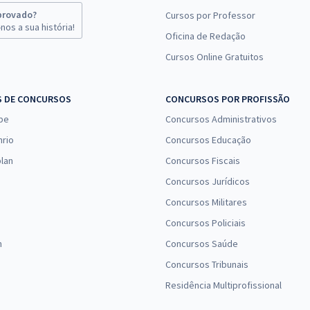
provado?
Cursos por Professor
nos a sua história!
Oficina de Redação
14,98
R$
12x de
Comprar
Cursos Online Gratuitos
ou R$ 179,80 à vista
S DE CONCURSOS
CONCURSOS POR PROFISSÃO
14,98
pe
R$
Concursos Administrativos
12x de
Comprar
ou R$ 179,80 à vista
nrio
Concursos Educação
lan
Concursos Fiscais
Concursos Jurídicos
13,32
R$
12x de
Comprar
Concursos Militares
ou R$ 159,80 à vista
Concursos Policiais
n
Concursos Saúde
12,49
R$
12x de
Concursos Tribunais
Comprar
ou R$ 149,90 à vista
Residência Multiprofissional