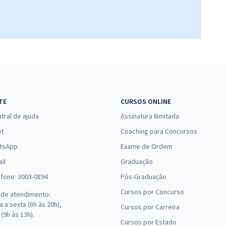
15,82
R$
12x de
Comprar
ou R$ 189,80 à vista
14,98
R$
12x de
Comprar
ou R$ 179,80 à vista
TE
CURSOS ONLINE
tral de ajuda
Assinatura Ilimitada
at
Coaching para Concursos
14,98
R$
12x de
Comprar
tsApp
Exame de Ordem
ou R$ 179,80 à vista
il
Graduação
efone: 3003-0894
Pós-Graduação
Cursos por Concurso
 de atendimento:
14,98
 a sexta (8h às 20h),
R$
12x de
Cursos por Carreira
Comprar
(9h às 13h).
ou R$ 179,80 à vista
Cursos por Estado