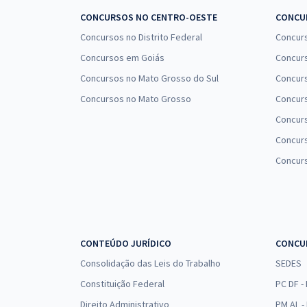
Gramática Objetiva para Concursos Públicos -
CONCURSOS NO CENTRO-OESTE
CONCUR
Professor: Claiton Natal
Concursos no Distrito Federal
Concur
Gramática para Concursos (Banca FGV) - Professor:
Concursos em Goiás
Concurs
Claiton Natal
Concursos no Mato Grosso do Sul
Concurs
Concursos no Mato Grosso
Concurs
ALECE - Assembleia Legislativa do Estado do Ceará
- Língua Portuguesa para o Cargo de Analista
Concur
Legislativo - Direito (Pós-Edital)
Concurs
Concur
CONTEÚDO JURÍDICO
CONCU
Consolidação das Leis do Trabalho
SEDES
Constituição Federal
PC DF -
Direito Administrativo
PM AL - 