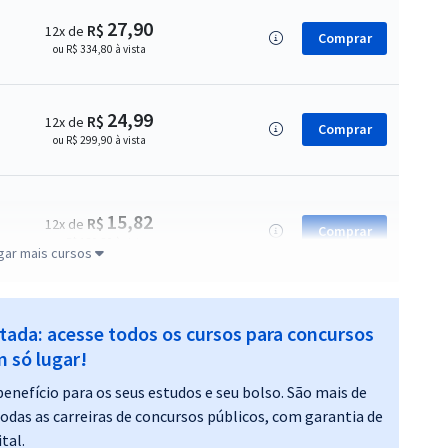
27,90
R$
12x de
Comprar
ou R$ 334,80 à vista
24,99
R$
12x de
Comprar
ou R$ 299,90 à vista
15,82
R$
12x de
Comprar
ou R$ 189,80 à vista
gar mais cursos
itada: acesse todos os cursos para concursos
15,82
R$
12x de
 só lugar!
Comprar
ou R$ 189,80 à vista
enefício para os seus estudos e seu bolso. São mais de
todas as carreiras de concursos públicos, com garantia de
tal.