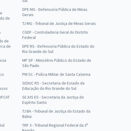
Sul
DPE MG - Defensoria Pública de Minas
de
Gerais
ado de
TJ MG - Tribunal de Justiça de Minas Gerais
a
CGDF - Controladoria Geral do Distrito
Federal
do de
arca de
DPE RS - Defensoria Pública do Estado do
Rio Grande do Sul
ncia
MP SP - Ministério Público do Estado de
São Paulo
uco
PM SC - Polícia Militar de Santa Catarina
SEDUC RS - Secretaria de Estado da
osso
Educação do Rio Grande do Sul
 UFCAT
SEJUS ES - Secretaria da Justiça do
Espírito Santo
TJ BA - Tribunal de Justiça do Estado da
Bahia
Sul
TRF 3 - Tribunal Regional Federal da 3ª
Região