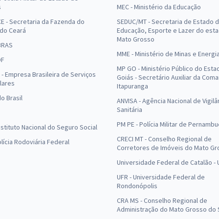
s
MEC - Ministério da Educação
E - Secretaria da Fazenda do
SEDUC/MT - Secretaria de Estado 
 do Ceará
Educação, Esporte e Lazer do est
Mato Grosso
BRAS
MME - Ministério de Minas e Energi
DF
MP GO - Ministério Público do Esta
- Empresa Brasileira de Serviços
Goiás - Secretário Auxiliar da Com
lares
Itapuranga
o Brasil
ANVISA - Agência Nacional de Vigilâ
Sanitária
PM PE - Polícia Militar de Pernamb
Instituto Nacional do Seguro Social
CRECI MT - Conselho Regional de
olícia Rodoviária Federal
Corretores de Imóveis do Mato Gr
Universidade Federal de Catalão -
UFR - Universidade Federal de
Rondonópolis
CRA MS - Conselho Regional de
Administração do Mato Grosso do 