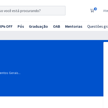
0
At
20% OFF
Pós
Graduação
OAB
Mentorias
Questões gr
ntos Gerais...