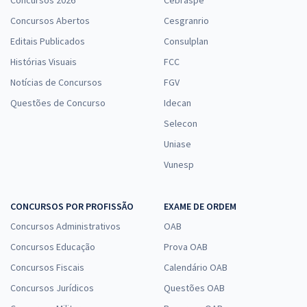
Concursos 2026
Cebraspe
Concursos Abertos
Cesgranrio
Editais Publicados
Consulplan
Histórias Visuais
FCC
Notícias de Concursos
FGV
Questões de Concurso
Idecan
Selecon
Uniase
Vunesp
CONCURSOS POR PROFISSÃO
EXAME DE ORDEM
Concursos Administrativos
OAB
Concursos Educação
Prova OAB
Concursos Fiscais
Calendário OAB
Concursos Jurídicos
Questões OAB