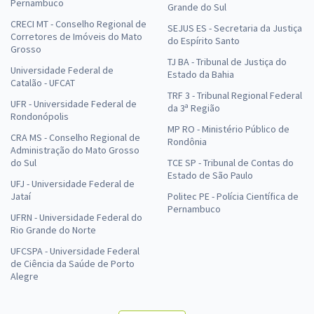
Pernambuco
Grande do Sul
CRECI MT - Conselho Regional de
SEJUS ES - Secretaria da Justiça
Corretores de Imóveis do Mato
do Espírito Santo
Grosso
TJ BA - Tribunal de Justiça do
Universidade Federal de
Estado da Bahia
Catalão - UFCAT
TRF 3 - Tribunal Regional Federal
UFR - Universidade Federal de
da 3ª Região
Rondonópolis
MP RO - Ministério Público de
CRA MS - Conselho Regional de
Rondônia
Administração do Mato Grosso
do Sul
TCE SP - Tribunal de Contas do
Estado de São Paulo
UFJ - Universidade Federal de
Jataí
Politec PE - Polícia Científica de
Pernambuco
UFRN - Universidade Federal do
Rio Grande do Norte
UFCSPA - Universidade Federal
de Ciência da Saúde de Porto
Alegre