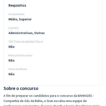
Requisitos
Escolaridade
Médio, Superior
Carreira
Administrativas, Outras
TAF (Teste de Aptidão Física)
Não
Redação Discursiva
Não
Prova de títulos
Não
Sobre o concurso
A fim de preparar os candidatos para o concurso da BAHIAGÁS -
Companhia de Gás da Bahia, o Gran escalou uma equipe de