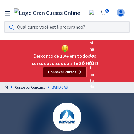
0
Assinatura Ilimitada 11
Acesso a todos os cursos. Teste grátis por 7 dias!
Assinatura OAB Até Passar
Acesso ilimitado a toda preparação para o Exame da
Desconto de
20% em todos os
Ordem, até você passar!
cursos avulsos do site SÓ HOJE!
Conhecer cursos
Residências Multiprofissionais
Preparação completa e intensiva para as principais
Cursos por Concurso
BAHIAGÁS
residências em saúde do Brasil
Concursos
Assinatura Ilimitada
Cursos 20% OFF