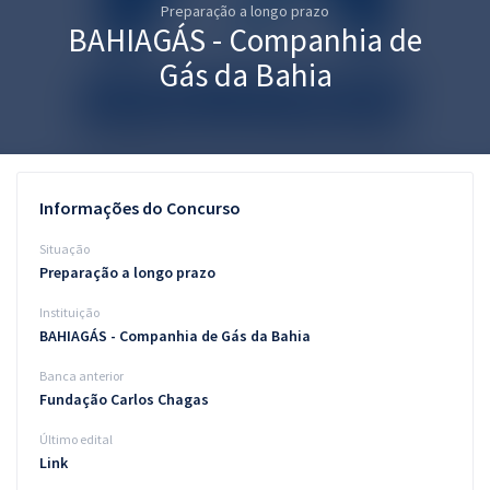
Preparação a longo prazo
Pós
BAHIAGÁS - Companhia de
Graduação
Gás da Bahia
OAB
Mentorias
Informações do Concurso
Questões grátis
Situação
Conteúdo gratuito
Preparação a longo prazo
Instituição
Blog
BAHIAGÁS - Companhia de Gás da Bahia
Aprovados
Banca anterior
Fundação Carlos Chagas
Atendimento
Último edital
Link