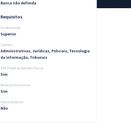
Banca não definida
Requisitos
Escolaridade
Superior
Carreira
Administrativas, Jurídicas, Policiais, Tecnologia
da Informação, Tribunais
TAF (Teste de Aptidão Física)
Sim
Redação Discursiva
Sim
Prova de títulos
Não