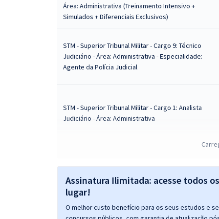
Área: Administrativa (Treinamento Intensivo +
Simulados + Diferenciais Exclusivos)
STM - Superior Tribunal Militar - Cargo 9: Técnico
Judiciário - Área: Administrativa - Especialidade:
Agente da Polícia Judicial
STM - Superior Tribunal Militar - Cargo 1: Analista
Judiciário - Área: Administrativa
Carre
STM - Superior Tribunal Militar - Cargo 2: Analista
Judiciário - Área: Apoio Especializado -
Assinatura Ilimitada: acesse todos o
Especialidade: Administração
lugar!
O melhor custo benefício para os seus estudos e seu
STM - Superior Tribunal Militar - Cargo 4: Analista
concursos públicos, com garantia de atualização pós