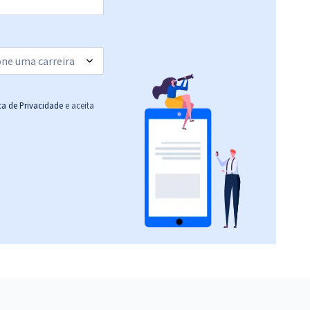
27,92
R$
ou 12x de
Comprar
Economize R$ 83,76
(-20%)
R$ 503,12
à vista
41,93
R$
ou 12x de
Comprar
ica de Privacidade
e aceita
Economize R$ 125,78
(-20%)
R$ 311,92
à vista
25,99
R$
ou 12x de
Comprar
Economize R$ 77,98
(-20%)
R$ 223,92
à vista
18,66
R$
ou 12x de
Comprar
Economize R$ 55,98
(-20%)