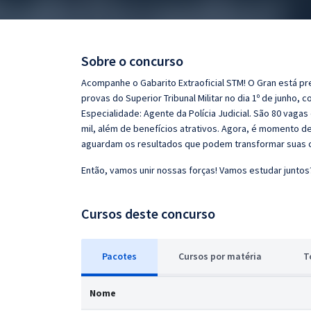
Pós
Graduação
Sobre o concurso
OAB
Acompanhe o Gabarito Extraoficial STM! O Gran está pr
provas do Superior Tribunal Militar no dia 1º de junho, 
Mentorias
Especialidade: Agente da Polícia Judicial. São 80 vagas 
mil, além de benefícios atrativos. Agora, é momento d
aguardam os resultados que podem transformar suas c
Questões grátis
Então, vamos unir nossas forças! Vamos estudar juntos
Conteúdo gratuito
Blog
Cursos deste concurso
Aprovados
Pacotes
Cursos
p
or matéria
T
Atendimento
Nome