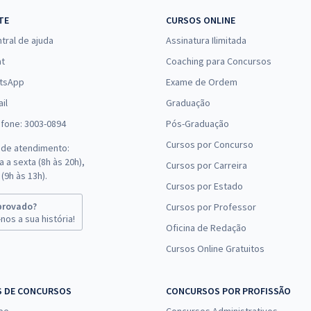
R$ 263,92
à vista
TE
CURSOS ONLINE
21,99
R$
ou 12x de
Comprar
tral de ajuda
Assinatura Ilimitada
Economize R$ 65,98
(-20%)
at
Coaching para Concursos
tsApp
Exame de Ordem
R$ 263,92
à vista
il
21,99
Graduação
R$
ou 12x de
Comprar
Economize R$ 65,98
efone: 3003-0894
Pós-Graduação
(-20%)
Cursos por Concurso
 de atendimento:
 a sexta (8h às 20h),
Cursos por Carreira
R$ 302,80
à vista
(9h às 13h).
25,23
R$
Cursos por Estado
ou 12x de
Comprar
Economize R$ 75,70
provado?
Cursos por Professor
(-20%)
nos a sua história!
Oficina de Redação
Cursos Online Gratuitos
R$ 319,92
à vista
26,66
R$
ou 12x de
Comprar
Economize R$ 79,98
S DE CONCURSOS
CONCURSOS POR PROFISSÃO
(-20%)