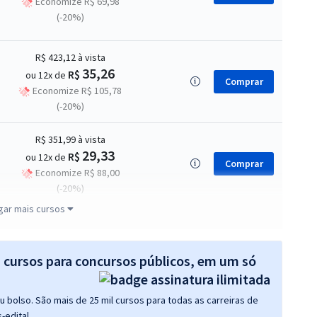
Economize R$ 69,98
(-20%)
R$ 423,12
à vista
35,26
R$
ou 12x de
Comprar
Economize R$ 105,78
(-20%)
R$ 351,99
à vista
29,33
R$
ou 12x de
Comprar
Economize R$ 88,00
(-20%)
gar mais cursos
R$ 375,99
à vista
31,33
R$
ou 12x de
Comprar
Economize R$ 94,00
s cursos para concursos públicos, em um só
(-20%)
 bolso. São mais de 25 mil cursos para todas as carreiras de
R$ 415,92
à vista
-edital.