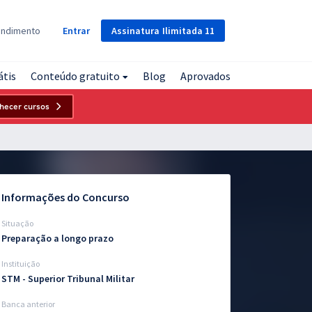
Assinatura
Ilimitada
11
endimento
Entrar
átis
Conteúdo gratuito
Blog
Aprovados
hecer cursos
Informações do Concurso
Situação
Preparação a longo prazo
Instituição
STM - Superior Tribunal Militar
Banca anterior