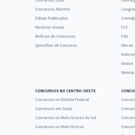
Concursos 2026
Cebras
Concursos Abertos
Cesgra
Editais Publicados
Consulp
Histórias Visuais
FCC
Notícias de Concursos
FGV
Questões de Concurso
Idecan
Seleco
Uniase
Vunesp
CONCURSOS NO CENTRO-OESTE
CONCUR
Concursos no Distrito Federal
Concur
Concursos em Goiás
Concurs
Concursos no Mato Grosso do Sul
Concurs
Concursos no Mato Grosso
Concurs