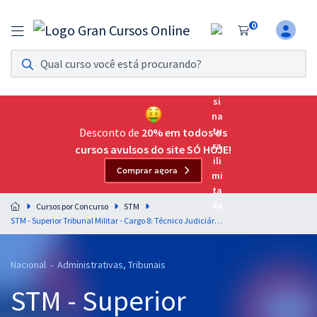
0
Assinatura Ilimitada 11
Acesso a todos os cursos. Teste grátis por 7 dias!
Assinatura OAB Até Passar
Acesso ilimitado a toda preparação para o Exame da
Desconto de
20% em todos os
Ordem, até você passar!
cursos avulsos do site SÓ HOJE!
Comprar agora
Residências Multiprofissionais
Preparação completa e intensiva para as principais
Cursos por Concurso
STM
residências em saúde do Brasil
STM - Superior Tribunal Militar - Cargo 8: Técnico Judiciário - Área: Administrativa (Treinamento Intensivo + Simulados + Diferenciais Exclusivos)
Concursos
Nacional - Administrativas, Tribunais
Assinatura Ilimitada
STM - Superior
Cursos 20% OFF