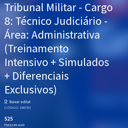
Tribunal Militar - Cargo
Pós
8: Técnico Judiciário -
Graduação
Área: Administrativa
OAB
(Treinamento
Mentorias
Intensivo + Simulados
Questões grátis
Conteúdo gratuito
+ Diferenciais
Blog
Exclusivos)
Aprovados
Baixar edital
(CÓDIGO: 188793)
Atendimento
525
Horas de aula