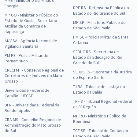
MME - Ministério de Minas e
Energia
DPE RS - Defensoria Pública do
Estado do Rio Grande do Sul
MP GO - Ministério Público do
Estado de Goiás - Secretário
MP SP - Ministério Público do
Auxiliar da Comarca de
Estado de São Paulo
Itapuranga
PM SC - Polícia Militar de Santa
ANVISA - Agência Nacional de
Catarina
Vigilância Sanitária
SEDUC RS - Secretaria de
PM PE - Polícia Militar de
Estado da Educação do Rio
Pernambuco
Grande do Sul
CRECI MT - Conselho Regional de
SEJUS ES - Secretaria da Justiça
Corretores de Imóveis do Mato
do Espírito Santo
Grosso
TJ BA - Tribunal de Justiça do
Universidade Federal de
Estado da Bahia
Catalão - UFCAT
TRF 3 - Tribunal Regional Federal
UFR - Universidade Federal de
da 3ª Região
Rondonópolis
MP RO - Ministério Público de
CRA MS - Conselho Regional de
Rondônia
Administração do Mato Grosso
do Sul
TCE SP - Tribunal de Contas do
Estado de São Paulo