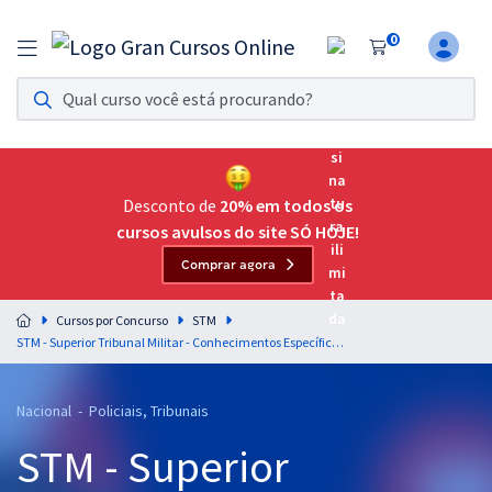
0
Assinatura Ilimitada 11
Acesso a todos os cursos. Teste grátis por 7 dias!
Assinatura OAB Até Passar
Acesso ilimitado a toda preparação para o Exame da
Desconto de
20% em todos os
Ordem, até você passar!
cursos avulsos do site SÓ HOJE!
Comprar agora
Residências Multiprofissionais
Preparação completa e intensiva para as principais
Cursos por Concurso
STM
residências em saúde do Brasil
STM - Superior Tribunal Militar - Conhecimentos Específicos para o Cargo 9: Técnico Judiciário - Área: Administrativa - Especialidade: Agente da Polícia Judicial
Concursos
Nacional - Policiais, Tribunais
Assinatura Ilimitada
STM - Superior
Cursos 20% OFF