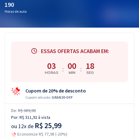
190
Horas de aula
ESSAS OFERTAS ACABAM EM:
03
00
17
:
:
HORAS
MIN
SEG
Cupom de 20% de desconto
Cupom ativado:
GRAN20-OFF
De:
R$ 389,90
Por:
R$ 311,92
à vista
R$ 25,99
ou
12x de
Economize R$ 77,98 (-20%)