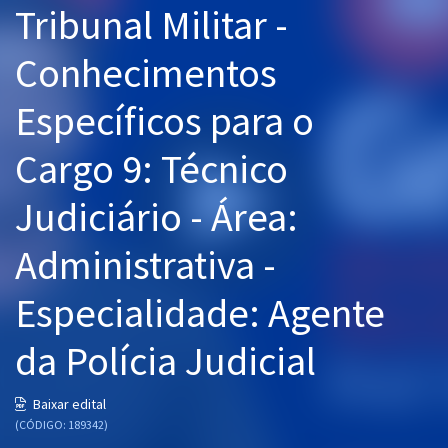
Tribunal Militar -
Pós
Conhecimentos
Graduação
Específicos para o
OAB
Cargo 9: Técnico
Mentorias
Judiciário - Área:
Questões grátis
Conteúdo gratuito
Administrativa -
Blog
Especialidade: Agente
Aprovados
da Polícia Judicial
Atendimento
Baixar edital
(CÓDIGO: 189342)